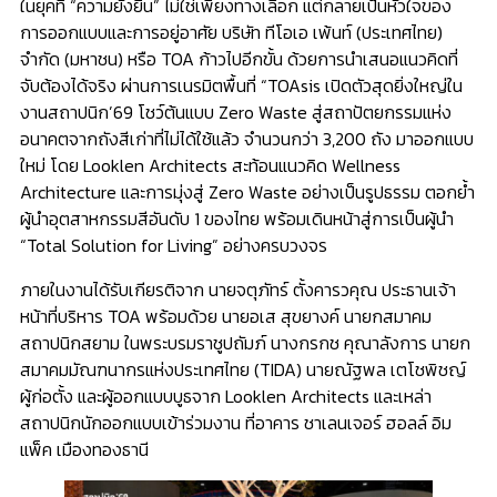
ในยุคที่ “ความยั่งยืน” ไม่ใช่เพียงทางเลือก แต่กลายเป็นหัวใจของ
การออกแบบและการอยู่อาศัย บริษัท ทีโอเอ เพ้นท์ (ประเทศไทย)
จำกัด (มหาชน) หรือ TOA ก้าวไปอีกขั้น ด้วยการนำเสนอแนวคิดที่
จับต้องได้จริง ผ่านการเนรมิตพื้นที่ “TOAsis เปิดตัวสุดยิ่งใหญ่ใน
งานสถาปนิก’69 โชว์ต้นแบบ Zero Waste สู่สถาปัตยกรรมแห่ง
อนาคตจากถังสีเก่าที่ไม่ได้ใช้แล้ว จำนวนกว่า 3,200 ถัง มาออกแบบ
ใหม่ โดย Looklen Architects สะท้อนแนวคิด Wellness
Architecture และการมุ่งสู่ Zero Waste อย่างเป็นรูปธรรม ตอกย้ำ
ผู้นำอุตสาหกรรมสีอันดับ 1 ของไทย พร้อมเดินหน้าสู่การเป็นผู้นำ
“Total Solution for Living” อย่างครบวงจร
ภายในงานได้รับเกียรติจาก นายจตุภัทร์ ตั้งคารวคุณ ประธานเจ้า
หน้าที่บริหาร TOA พร้อมด้วย นายอเส สุขยางค์ นายกสมาคม
สถาปนิกสยาม ในพระบรมราชูปถัมภ์ นางกรกช คุณาลังการ นายก
สมาคมมัณฑนากรแห่งประเทศไทย (TIDA) นายณัฐพล เตโชพิชญ์
ผู้ก่อตั้ง และผู้ออกแบบบูธจาก Looklen Architects และเหล่า
สถาปนิกนักออกแบบเข้าร่วมงาน ที่อาคาร ชาเลนเจอร์ ฮอลล์ อิม
แพ็ค เมืองทองธานี