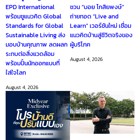
EPD International
ชวน “บอย โกสิยพงษ์”
พร้อมชูแนวคิด Global
ถ่ายทอด “Live and
Standards for Global
Learn” เวอร์ชันใหม่ เชื่อม
Sustainable Living ส่ง
แนวคิดบ้านสู่ชีวิตจริงของ
มอบบ้านคุณภาพ ลดผลก
ผู้บริโภค
ระทบต่อสิ่งแวดล้อม
August 4, 2026
พร้อมปั้นนักออกแบบที่
ใส่ใจโลก
August 4, 2026