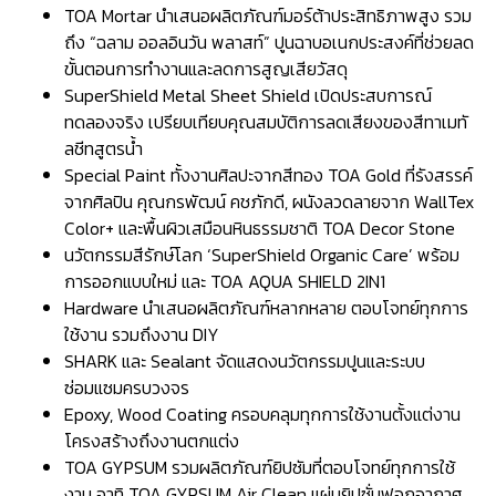
TOA Mortar นำเสนอผลิตภัณฑ์มอร์ต้าประสิทธิภาพสูง รวม
ถึง “ฉลาม ออลอินวัน พลาสท์” ปูนฉาบอเนกประสงค์ที่ช่วยลด
ขั้นตอนการทำงานและลดการสูญเสียวัสดุ
SuperShield Metal Sheet Shield เปิดประสบการณ์
ทดลองจริง เปรียบเทียบคุณสมบัติการลดเสียงของสีทาเมทั
ลชีทสูตรน้ำ
Special Paint ทั้งงานศิลปะจากสีทอง TOA Gold ที่รังสรรค์
จากศิลปิน คุณกรพัฒน์ คชภักดี, ผนังลวดลายจาก WallTex
Color+ และพื้นผิวเสมือนหินธรรมชาติ TOA Decor Stone
นวัตกรรมสีรักษ์โลก ‘SuperShield Organic Care’ พร้อม
การออกแบบใหม่ และ TOA AQUA SHIELD 2IN1
Hardware นำเสนอผลิตภัณฑ์หลากหลาย ตอบโจทย์ทุกการ
ใช้งาน รวมถึงงาน DIY
SHARK และ Sealant จัดแสดงนวัตกรรมปูนและระบบ
ซ่อมแซมครบวงจร
Epoxy, Wood Coating ครอบคลุมทุกการใช้งานตั้งแต่งาน
โครงสร้างถึงงานตกแต่ง
TOA GYPSUM รวมผลิตภัณฑ์ยิปซัมที่ตอบโจทย์ทุกการใช้
งาน อาทิ TOA GYPSUM Air Clean แผ่นยิปซั่มฟอกอากาศ