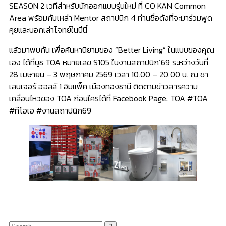
SEASON 2 เวทีสำหรับนักออกแบบรุ่นใหม่ ที่ CO KAN Common
Area พร้อมกับเหล่า Mentor สถาปนิก 4 ท่านชื่อดังที่จะมาร่วมพูด
คุยและบอกเล่าโจทย์ในปีนี้
แล้วมาพบกัน เพื่อค้นหานิยามของ “Better Living” ในแบบของคุณ
เอง ได้ที่บูธ TOA หมายเลข S105 ในงานสถาปนิก’69 ระหว่างวันที่
28 เมษายน – 3 พฤษภาคม 2569 เวลา 10.00 – 20.00 น. ณ ชา
เลนเจอร์ ฮอลล์ 1 อิมแพ็ค เมืองทองธานี ติดตามข่าวสารความ
เคลื่อนไหวของ TOA ก่อนใครได้ที่ Facebook Page: TOA #TOA
#ทีโอเอ #งานสถาปนิก69