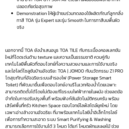
ปลอดภัยต่อสุขภาพ
Demonstration ให้ผู้เข้าชมร่วมทดลองใช้ผลิตภัณฑ์ลูกกลิ้ง
ทาสี TOA รุ่น Expert และรุ่น Smooth ในการทาสีบนพื้นผิว
จริง
นอกจากนี้ TOA ยังนำเสนอบูธ TOA TILE กับกระเบื้องคอลเลกชัน
ใหม่ที่โดดเด่นด้าน texture และความเป็นธรรมชาติ ควบคู่กับ
เทคโนโลยีพื้นผิวที่ตอบโจทย์ทั้งความสวยงามและการใช้งานจริง
และไฮไลต์โซลูชันบ้านอัจฉริยะ TOA | JOMOO กับนวัตกรรม Z1 PRO
โถสุขภัณฑ์อัจฉริยะระบบสำรองไฟ (Power Storage Smart
Toilet) ที่พัฒนาขึ้นเพื่อตอบโจทย์งานรีโนเวทห้องน้ำโดยเฉพาะ
สามารถติดตั้งได้โดยไม่ต้องแก้ไขระบบไฟฟ้าภายในผนัง ช่วยลดข้อ
จำกัดในการปรับปรุงพื้นที่ พร้อมฟังก์ชันอัตโนมัติครบครัน พร้อม
เสิร์ฟพื้นที่ครัว Kitchen Space ตอบโจทย์ไลฟ์สไตล์ยุคใหม่ โดย
เฉพาะอ่างล้างจานอัจฉริยะ ที่มาพร้อมเทคโนโลยีน้ำอิเล็กโทรไลซ์
เพื่อการทำความสะอาด ระบบ Smart Purifying & Washing
สามารถเลือกการใช้งานได้ 3 โหมด ได้แก่ โหมดผักและผลไม้ ช่วย