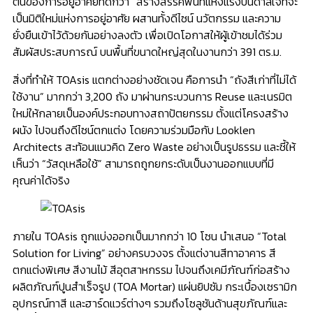
ต้นของการอยู่อาศัยที่ดีกว่า” สร้างสรรค์พื้นที่แห่งแรงบันดาลใจที่จะ
เป็นมิติใหม่แห่งการอยู่อาศัย ผสานทั้งดีไซน์ นวัตกรรม และความ
ยั่งยืนเข้าไว้ด้วยกันอย่างลงตัว เพื่อเปิดโอกาสให้ผู้เข้าชมได้ร่วม
สัมผัสประสบการณ์ บนพื้นที่ขนาดใหญ่สุดในงานกว่า 391 ตร.ม.
สิ่งที่ทำให้ TOAsis แตกต่างอย่างชัดเจน คือการนำ “ถังสีเก่าที่ไม่ได้
ใช้งาน” มากกว่า 3,200 ถัง มาผ่านกระบวนการ Reuse และเนรมิต
ใหม่ให้กลายเป็นองค์ประกอบทางสถาปัตยกรรม ตั้งแต่โครงสร้าง
ผนัง ไปจนถึงดีไซน์ตกแต่ง โดยความร่วมมือกับ Looklen
Architects สะท้อนแนวคิด Zero Waste อย่างเป็นรูปธรรม และชี้ให้
เห็นว่า “วัสดุเหลือใช้” สามารถถูกยกระดับเป็นงานออกแบบที่มี
คุณค่าได้จริง
ภายใน TOAsis ถูกแบ่งออกเป็นมากกว่า 10 โซน นำเสนอ “Total
Solution for Living” อย่างครบวงจร ตั้งแต่งานสีทาอาคาร สี
ตกแต่งพิเศษ สีงานไม้ สีอุตสาหกรรม ไปจนถึงเคมีภัณฑ์ก่อสร้าง
ผลิตภัณฑ์ปูนสำเร็จรูป (TOA Mortar) แผ่นยิปซัม กระเบื้องเซรามิก
อุปกรณ์ทาสี และฮาร์ดแวร์ต่างๆ รวมถึงโซลูชันด้านสุขภัณฑ์และ