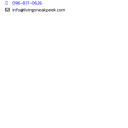
096-817-0626
info@livingsneakpeek.com
HOME
ข่าวสารน่ารู้
แอบดูคอนโด
–
พรีวิวคอนโด
–
รีวิวคอนโด
–
ทำเลคอนโด
–
การ์ตูนคอนโด
–
โปรโมชั่นคอนโด