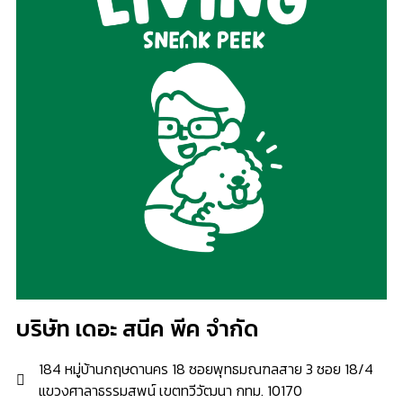
บริษัท เดอะ สนีค พีค จำกัด
184 หมู่บ้านกฤษดานคร 18 ซอยพุทธมณฑลสาย 3 ซอย 18/4
แขวงศาลาธรรมสพน์ เขตทวีวัฒนา กทม. 10170