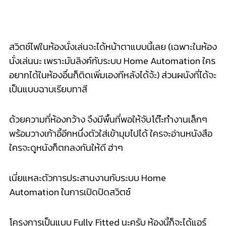
ใครจะดูหนังก็ตกลงกันให้ดี ฮ่าๆ
เนี่ยแหละตัวการประสานงานกั
บระบบ Home
Automation ในการเปิดปิดสวิตช์
โครงการเป็นแบบ Fully Fitted นะครับ ห้องนี้ก็จะได้แอร์
ของไดกิ้
นทั้งหมด 2 ตัว ส่วน ระยะเพดาน สูง 2.5 เมตรครับ
เข้ามาแอบดูในส่วนของห้องนอ
นกันต่อ
พื้นที่ด้านข้างยังพอมี Space ให้ทำเป็นมุมเสริมสวยเสริมห
ล่อกันได้ ส่วนหัวเตียงทำเป็นโคมไฟแขว
นผนังแบบห้อง
ตัวอย่างก็ช่วย
ประหยัดเนื้อที่ในห้องได้ดี
ครับ
ตู้เสื้อผ้าที่ได้จะเป็นบาน
กระจก และ บาน High gloss สีเทา