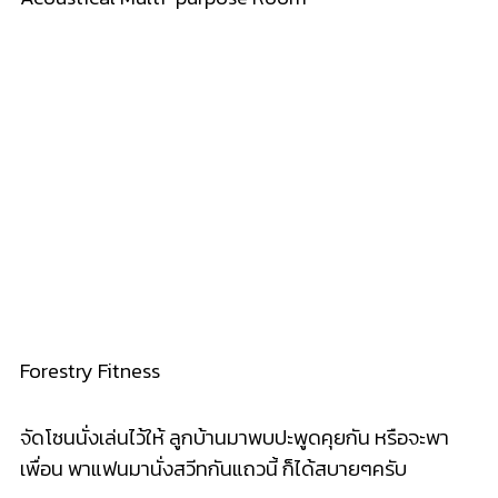
Forestry Fitness
จัดโซนนั่งเล่นไว้ให้ ลูกบ้านมาพบปะพูดคุยกัน หรือจะพา
เพื่อน พาแฟนมานั่งสวีทกันแถวนี้ ก็ได้สบายๆครับ
วันไหนอากาศร้อนๆก็ลงไปว่ายน้ำเล่นกันได้ สระว่ายน้ำจะ
เป็นระบบสระเกลือความยาวประมาณ 18 เมตร ส่วนใคร
อยากจะเอนกายนอนพัก อ่านหนังสือแบบชิลๆก็มีพื้นที่ที่
โครงการเค้าจัดไว้ให้แล้ว
อีกหนึ่งของเล่นชิ้นใหม่ที่น่าสนใจ ก็คงจะเป็นเก้าอี้เลื่อนได้
ตรงนี้แหละครับ โดยเราสามารถเลื่อนเก้าอี้ไปตามรางได้
เผื่อใครอยากขยับเข้าไปนั่งรวมกับชาวแกงค์ หรือจัด
ตำแหน่งถ่ายรูปลง IG แบบเก๋ๆ ก็ทำได้เลย