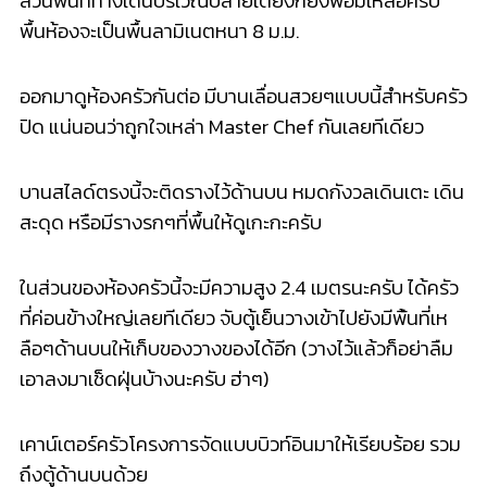
ที่ค่อนข้างใหญ่เลยท
ีเดียว จับตู้เย็นวางเข้าไปยังมีพื
้นที่เห
ลือๆด้านบนให้เก็บขอ
งวางของได้อีก (วางไว้แล้วก็อย่าลืม
เอาลงม
าเช็ดฝุ่นบ้างนะครับ ฮ่าๆ)
เคาน์เตอร์ครัวโครงการจัดแบ
บบิวท์อินมาให้เรียบร้อย รวม
ถึงตู้ด้านบนด้วย
มีฮูดดูดควันมาให้พร้อม
ตู้บานปิดแบบ Soft Close
Top ครัวเป็นหินสังเคราะห์ GEOLUXE จาก SCG ที่น้อง
เซลล์บอกว่ารับประกั
นความทนทานค่ะขุ่นพี่ จะสับหมู จะตำ
พริกก็ไม่สะทกสะท้าน (เว้นยกห้องข้างๆอาจจะสะดุ้
งได้)