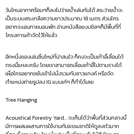
Tree Hanging
Acoustical Forestry Yard… จะเห็นได้ว่าพื้นที่ส่วนกลา
งนี้
มีการผสมผสานการใช้งานกับธร
รมชาติให้ดูลงตัวมาก
ที่สุด ทั้งทางเดิน โซนนั่งเล่น พื้นที่สวน ต้นไม้สีเขียว สระ
ว่ายน้ำ ถูกนำมารวมไว้ด้วยกันได้แบบ
สบายๆ ถูกใจคนรัก
ธรรมชาติฮะ
เต็มอิ่มกับส่วนกลางกันไปแล
้วก็ได้เวลาเข้าไปชมห้องพัก
อาศัยกันบ้าง โดยวันนี้จะมีห้องตัวอย่างใ
ห้แอบดูแค่ห้อง
เดียว เป็นห้องใหญ่ที่สุด คือแบบ 1 Bedroom ขนาด 34.25
ตร.ม.
แน่นอนครับ เข้ามาถึงภายในห้องก็จะพบกั
บส่วนของห้อง