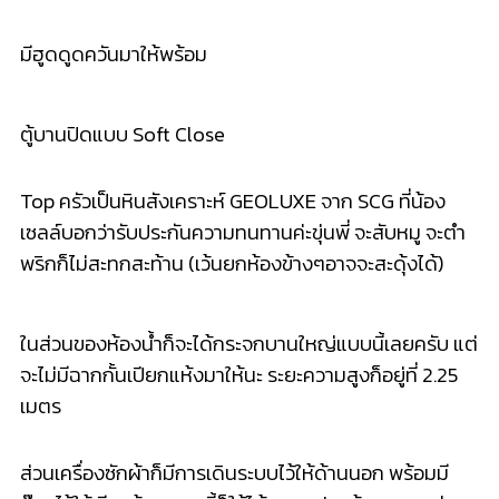
ในส่วนของห้องน้ำก็จะได้กระ
จกบานใหญ่แบบนี้เลยครับ แต่
จะไม่มีฉากกั้นเปียกแห้ง
มาให้นะ ระยะความสูงก็อยู่ที่ 2.25
เมตร
ส่วนเครื่องซักผ้าก็มีการเด
ินระบบไว้ให้ด้านนอก พร้อมมี
ก๊อกไว้ให้เรียบร้อย
ตรงนี้ก็ใช้ได้เฉพาะฝาหน้าน
ะเพราะว่า
ติดที่วางคอมเพรสเ
ซอร์แอร์ด้านบนครับ
และทั้งหมดนี้ก็คือการพาแอบ
ดูโครงการ The Tree
ดินแดง-ราชปรารภ ครับ เรียกว่าเค้าออกแบบเปิดตัวใ
หม่
สำหรับเดอะทรีที่หรูขึ้น
ทันสมัยขึ้น พร้อมระบบอำนวยความ
สะดวกที่
เราคงจะได้ใช้กันจนชินในอนา
คต ราคาพิเศษที่เริ่ม
ต้น 1.49 ล้านบาทนี่คุ้มค่ามาก และพิเศษ! เปิดโซนหน้าสวน
เริ่ม 2.xx ล้านบาท ใครทำงานอยู่โซนนี้ไปส่องกั
นโลด นานๆ
ทีมีโครงการใหม่ราคาจับต้อง
ได้คร้าบ