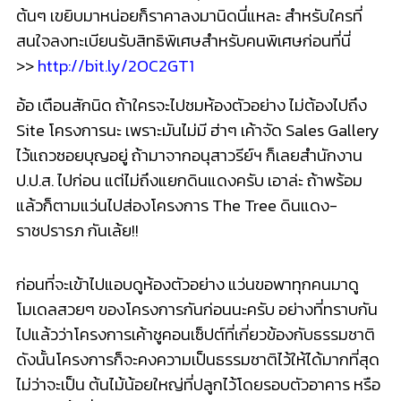
ต้นๆ เขยิบมาหน่อยก็ราคาลงมานิดนี่แหละ สำหรับใครที่
สนใจลงทะเบียนรับสิทธิพิเศษสำหรับคนพิเศษก่อนที่นี่
>>
http://bit.ly/2OC2GT1
อ้อ เตือนสักนิด ถ้าใครจะไปชมห้องตัวอย่าง ไม่ต้องไปถึง
Site โครงการนะ เพราะมันไม่มี ฮ่าๆ เค้าจัด Sales Gallery
ไว้แถวซอยบุญอยู่ ถ้ามาจากอนุสาวรีย์ฯ ก็เลยสำนักงาน
ป.ป.ส. ไปก่อน แต่ไม่ถึงแยกดินแดงครับ เอาล่ะ ถ้าพร้อม
แล้วก็ตามแว่นไปส่องโครงการ The Tree ดินแดง-
ราชปรารภ กันเล้ย!!
ก่อนที่จะเข้าไปแอบดูห้องตัวอย่าง แว่นขอพาทุกคนมาดู
โมเดลสวยๆ ของโครงการกันก่อนนะครับ อย่างที่ทราบกัน
ไปแล้วว่าโครงการเค้าชูคอนเซ็ปต์ที่เกี่ยวข้องกับธรรมชาติ
ดังนั้นโครงการก็จะคงความเป็นธรรมชาติไว้ให้ได้มากที่สุด
ไม่ว่าจะเป็น ต้นไม้น้อยใหญ่ที่ปลูกไว้โดยรอบตัวอาคาร หรือ