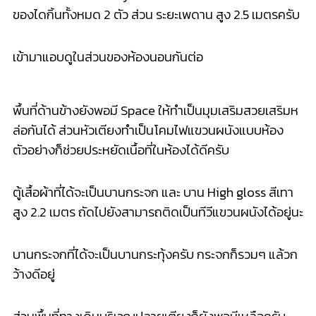
สูง 2.2 เมตร ถัดไปยังสามารถติดเป็นทีวีแ
ขวนผนังได้อยู่นะ
บานกระจกที่ได้จะเป็นบานกระ
ทุ้งครับ กระจกก็รวมๆ แล้วก
ว้างดีอยู่
ส่วนพื้นที่ทางเดินบริเวณปล
ายเตียงก็ยังพอมีเหลือครับ
พื้นห้องจะเป็นพื้นลามิเนตห
นา 8 ม.ม.
ออกมาดูห้องครัวกันต่อ มีบานเลื่อนสวยๆแบบนี้สำหรั
บครัว
ปิด แน่นอนว่าถูกใจเหล่า Master Chef กันเลยทีเดียว
บานสไลด์ตรงนี้จะติดรางไว้ด
้านบน หมดกังวลเดินเตะ เดิน
สะดุด หรือมีรางรกๆที่พื้นให้ดูเก
ะกะครับ
ในส่วนของห้องครัวนี้จะมีคว
ามสูง 2.4 เมตรนะครับ ได้ครัว