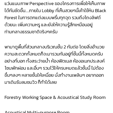
แว่นแนบภาพ Perspective ของโครงการเพื่อให้เห็นภาพ
ได้กันชัดขึ้น….ภายใน Lobby ที่เห็นสวยๆนี้เค้าใช้หิน Black
Forest ในการตกแต่งแบบพรึ่บทุกจุด รวมถึงโถงลิฟต์
ด้วยนะ เพิ่มความหรู และยังให้ความรู้สึกเหมือนอยู่
ท่ามกลางธรรมชาติจริงๆครับ
พามาดูพื้นที่ส่วนกลางบริเวณชั้น 2 กันต่อ โดยสิ่งอำนวย
ความสะดวกทั้งหมดก็จะมารวมกันอยู่ที่ชั้นนี้ทั้งหมดครับ
อย่างที่บอก ทั้งสระว่ายน้ำ ห้องฟิตเนส ห้องอเนกประสงค์
โซนพักผ่อน และอื่นๆ รวมไว้ให้ครบหมดแล้วชั้นนี้ ไม่ต้อง
ขึ้นๆลงๆ หลายชั้นให้เหนื่อย นั่งทำงานเพลินๆ อยากออก
มาเดินรับลมชมวิว ก็ทำได้เลย
Forestry Working Space & Acoustical Study Room
Acoustical Multi-purpose Room