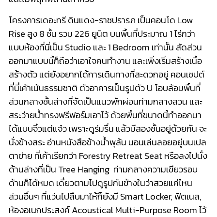
โครงการเดอะทรี ดินแดง-ราชปรารภ เป็นคอนโด Low
Rise สูง 8 ชั้น รวม 226 ยูนิต บนพื้นที่ประมาณ 1 ไร่กว่า
แบบห้องที่นี่เป็น Studio และ 1 Bedroom เท่านั้น สัดส่วน
ออกมาแบบนี้ก็ถือว่าเอาใจคนทำงาน และเพิ่งเริ่มสร้างเนื้อ
สร้างตัว แต่ยังอยากได้การเดินทางที่สะดวกอยู่ คอนเซปต์
ที่นี่เค้าเน้นธรรมชาติ ตัวอาคารเป็นรูปตัว U โอบล้อมพื้นที่
ส่วนกลางชั้นล่างที่จัดเป็นแนวพักผ่อนท่ามกลางสวน และ
สระว่ายน้ำทรงฟรีฟอร์มเอาไว้ ด้วยพื้นที่ขนาดนี้ทำออกมา
ได้แบบจิ๋วแต่แจ๋ว เพราะดูร่มรื่น แล้วมีสองชั้นอยู่ด้วยกัน จะ
นั่งข้างสระ อ่านหนังสือข้างน้ำพุล้น นอนเล่นลอยอยู่บนเปล
ตาข่าย ที่เค้าเรียกว่า Forestry Retreat Seat หรือลงไปนั่ง
ด้านล่างที่เป็น Tree Hanging ท่ามกลางความเขียวรอบ
ด้านก็ได้หมด เดี๋ยวตามไปดูรูปกันข้างในว่าสวยแค่ไหน
ส่วนอื่นๆ ที่แว่นไปสืบมาให้ก็ยังมี Smart Locker, ฟิตเนส,
ห้องอเนกประสงค์ Acoustical Multi-Purpose Room ไว้