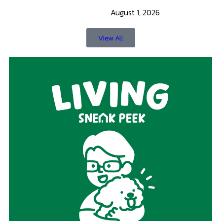
บริษัท เดอะ สนีค พีค จำกัด
184 หมู่บ้านกฤษดานคร 18 ซอยพุทธมณฑลสาย 3 ซอย 18/4
แขวงศาลาธรรมสพน์ เขตทวีวัฒนา กทม. 10170
096-817-0626
info@livingsneakpeek.com