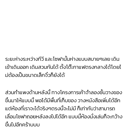
ส่วนกำแพงด้านหลังนี้ ทางโครงการเค้าจำลองชั้นวาง
ของ
ขึ้นมาให้แบบนี้ พอได้มีพื้นที่เก็บของ วางหนังสือเพิ่มได้อีก
แต่ห้องที่เราจะได้จริงๆตรง
นี้จะไม่มี ก็เท่ากับว่าสามารถ
เลื่อนโซ
ฟาถอยหลังลงไปได้อีก แบบนี้ห้องนั่งเล่นก็จะกว้า
ง
ขึ้นไปอีกคร้าบบบ
สวิตช์ไฟในห้องนั่งเล่นจะได
้หน้าตาแบบนี้เลย (เฉพาะในห้อง
นั่งเล่นนะ เพราะมันลิงค์กับระบบ Home Automation ใคร
อยากได้ในห้องอื่นก็ติดเ
พิ่มเองทีหลังได้จ้ะ) ส่วนผนังที่ได้จะ
เป็นแบบฉาบ
เรียบทาสี
ด้วยความที่ห้องกว้าง จึงมีพื้นที่พอให้จับโต๊ะทำ
งานเล็กๆ
พร้อมวางเก้าอี้อีก
หนึ่งตัวใส่เข้ามุมไปได้ ใครจะอ่านหนังสือ