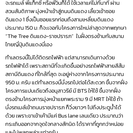
จะรถเมล์ พี่แท็กซี่ หรือพี่วินก็ได้ ใช้เวลาแค่ไม่กี่นาที ผ่าน
สวนสันติภาพ มุ่งหน้าเข้าสู่ถนนดินแดง เลี้ยวเข้าซอย
ดินแดง 1 ซึ่งเป็นซอยแรกก่อนถึงสามเหลี่ยมดินแดง
ประมาณ 150 ม. ก็จะเจอกับโครงการใหม่ล่าสุดจากพฤกษา
“The Tree ดินแดง-ราชปรารภ” ในฝั่งตรงข้ามกับสนาม
ไทยญี่ปุ่นดินแดงนี่เอง
ทำเลตรงนี้ไม่ได้ติดรถไฟฟ้า แต่สามารถเดินทางด้วย
รถไฟฟ้าได้ เพราะสถานีที่จะเกิดขึ้นอย่างรถไฟฟ้าสายสีส้ม
สถานีดินแดง ที่ใกล้ที่สุด จะอยู่ห่างจากโครงการประมาณ
950 ม. ครับ แต่ทำเลตรงนี้นั่งรถไปต่อได้สะดวก ขึ้นจากฝั่ง
โครงการแปบเดียวถึงอนุสาวรีย์ มี BTS ให้ใช้ ขึ้นจากฝั่ง
ตรงข้ามโครงการมุ่งหน้าแยกพระราม 9 มี MRT ให้ใช้ ถ้า
นั่งรถเมล์เข้าถนนราชปรารภ ก็วิ่งยาวๆ ไปถึงประตูน้ำได้
ด้วย เพราะขาเข้าเค้ามีแค่ Bus lane เลนเดียว ประมาณว่า
กระเถิบออกจากจุดใจกลางสักนิด ได้ราคาที่ถูกกว่าหน่อย
และไม่พลุกพล่านเท่าครับ