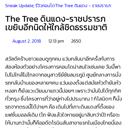
Sneak Update
,
รีวิวคอนโด
The Tree ดินแดง - ราชปรารภ
The Tree ดินแดง-ราชปรารภ
เขยิบอีกนิดให้ใกล้ชิดธรรมชาติ
August 2, 2018
12:13 pm
2650
สวัสดีคร้าบชาวแอบดูทุกคน แว่นกลับมาอีกครั้งกับการ
ส่องห้องตัวอย่างโครงการคอนโดน่าสนใจเช่นเคย วันนี้พา
ไปไม่ใกล้ไม่ไกลจากอนุสาวรีย์ชัยสมรภูมิ ศูนย์กลางการนั่ง
รถกลับบ้านของหลายๆคน แว่นเองตั้งแต่สมัยหัวดำยันหัว
หงอก ก็ยังแวะเวียนมาแถวนี้บ่อยๆ เพราะว่ามันไปได้ทุกทิศ
ทั่วกรุง ซึ่งโครงการที่ว่าอยู่ห่างไปประมาณ 1 กิโลนิดๆ ก็นั่ง
รถจากตรงนี้ได้ง่ายๆ คือ เดินไปที่เกาะดินแดงที่ตั้งของ
แฟชั่นมอลล์เดิม (โถ ฟังแล้วใจหายอยู่มาสิบกว่าปี) หรือจะ
ให้นานกว่านั้นก็คืออดีตโรบินสันสาขาแรกในเมืองไทยนี่เอง