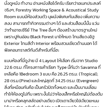
นั่งดูหนัง ทำงาน อ่านหนังสือได้ครับ เรียกว่าอเนกประสงค์
จริงๆ, Forestry Working Space & Acoustical Study
Room แบบมีห้องส่วนตัว บุผนังพิเศษกันเสียง เพิ่มความ
สงบ สามารถทำกิจกรรมต่างๆ ได้ และส่วนล็อบบี้นั้น แว่น
ว่าทำเอาซะซีรีย์ The Tree อื่นๆ ต้องสร้างมาตรฐานใหม่
เพราะปูหินอ่อน Black Forest มาให้หมด โทนสีแดงอิฐ
Exterior โทนสีดำ Interior พร้อมสวนเขียวด้านนอก ได้
ฟิลคอนทราสต์กันดีสำหรับที่นี่ฮะ
แบบห้องที่นี่ดูง่าย มี 4 Layout ให้เลือก เริ่มจาก Studio
22.6 ตร.ม. ที่โครงการเค้าเรียก Type นี้กันว่า Savanna ที่
เหลือคือ 1Bedroom 3 แบบ คือ 26.25 ตร.ม. (Tropical),
28 ตร.ม.(Pine) และใหญ่สุดที่ 34.25 ตร.ม. (Evergreen)
สิ่งที่เหมือนกันคือ เป็นครัวปิดทั้งหมด และเป็นบานเลื่อน
ทำให้ห้องดูไม่ทึบ เพราะงั้นไม่ว่าห้องเล็กหรือใหญ่ไม่ต้องต้ม
มาม่าหรือคลุกสลัดอย่างเดียว เปิดเตาเจียวไข่เจียวแหนม