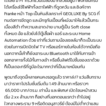
ได้เลย ฮ่าๆ ครัวที่แว่นไปส่องมาก็สวยอยู่น้า ฟังก์ชั่นครบ
ได้เครื่องใช้ไฟฟ้าทั้งเตาไฟฟ้า ที่ดูดควัน และซิงค์จาก
Franke หน้า Top เป็นหินสังเคราะห์ GEOLUXE By SCG ที่
ทนต่อการขีดขูด และมีกรุกันเปื้อนที่ผนังมาให้แล้วเป็นกระ
เบื้องสีดำ ทำความสะอาดง่าย บานตู้เป็น Soft close
ทั้งหมด อ้อ แล้วยังได้ตู้เสื้อผ้า แอร์ และระบบ Home
Automation ด้วย เท่าที่แว่นถามน้องเซลล์มาก็จะเป็นระบบ
ช่วยในการเปิดปิดไฟ TV หรือแอร์ภายในห้องได้จากมือถือ
นอกจากนี้เค้าก็ยังเอาระบบ Bluetooth มาใช้กับการเข้า
ออกอาคารทั้งไม้กั้นทางเข้า หรือขึ้นลิฟต์ไปชั้นของเราด้วย
ก็เป็นเดอะทรีที่ดูมีอะไรมากกว่าที่เป็นมาเหมือนกัน
พูดมาถึงจุดนี้หลายคนคงรอดูแล้ว ราคาล่ะ!? แว่นสืบทราบ
มาว่าราคาโปรโมชั่นเริ่มต้น 1.49 ล้านบาท หรือราวๆ
65,000 บาท/ตร.ม. เท่านั้น และพิเศษ! เปิดโซนหน้าสวน
เริ่ม 2.xx ล้านบาท ก็อย่างที่บอกตอนแรกว่า ถ้าไปอยู่
ใจกลางพระราม 9 หรือติดอนุสาวรีย์ ต้องมีไม่ต่ำกว่าแสน