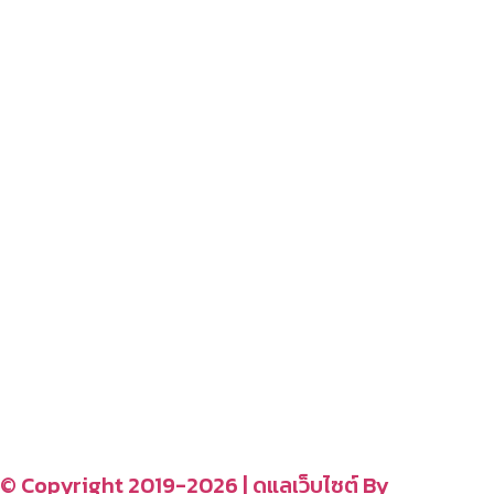
โปรโมชั่นบ้าน
–
สนุกสนานไลฟ์สไตล์
– blog
– ร้านอร่อย คาเฟ่
– รีวิวของใช้ในบ้าน
– สถานที่ท่องเที่ยว
– โรงแรม รีสอร์ท ที่พัก
อ่านง่ายได้สาระ
รู้จักเรา
CONTACT US
–
© Copyright 2019-2026 | ดูแลเว็บไซต์ By