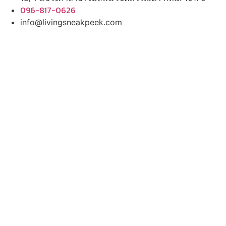
096-817-0626
info@livingsneakpeek.com
HOME
ข่าวสารน่ารู้
แอบดูคอนโด
พรีวิวคอนโด
–
รีวิวคอนโด
–
ทำเลคอนโด
–
การ์ตูนคอนโด
–
โปรโมชั่นคอนโด
–
เปิดโชว์บ้าน
พรีวิวบ้านใหม่
–
รีวิวบ้าน
–
ทำเลบ้าน
–