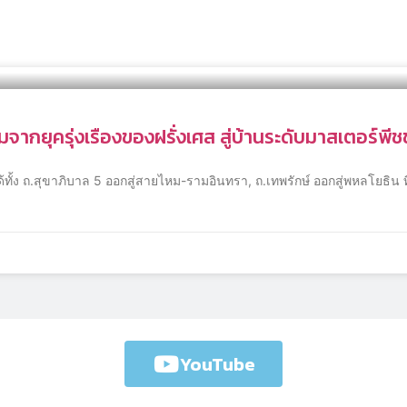
ากยุครุ่งเรืองของฝรั่งเศส สู่บ้านระดับมาสเตอร์พี
้ทั้ง ถ.สุขาภิบาล 5 ออกสู่สายไหม-รามอินทรา, ถ.เทพรักษ์ ออกสู่พหลโยธิน ที
YouTube