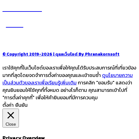
อ่านง่ายได้สาระ
รู้จักเรา
–
CONTACT US
© Copyright 2019-2026 | ดูแลเว็บไซต์ By Phranakornsoft
เราใช้คุกกี้ในเว็บไซต์ของเราเพื่อให้คุณได้รับประสบการณ์ที่เกี่ยวข้อง
มากที่สุดโดยจดจำการตั้งค่าของคุณและเข้าชมซ้ำ
ดูนโยบายความ
เป็นส่วนตัวของเราเพื่อเรียนรู้เพิ่มเติม
การคลิก "ยอมรับ" แสดงว่า
คุณยินยอมให้ใช้คุกกี้ทั้งหมด อย่างไรก็ตาม คุณสามารถเข้าไปที่
"การตั้งค่าคุกกี้" เพื่อให้คำยินยอมที่มีการควบคุม
ตั้งค่า
ยืนยัน
Close
Privacy Overview