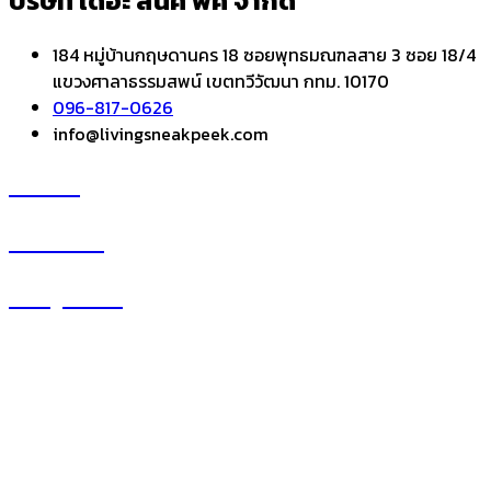
บริษัท เดอะ สนีค พีค จำกัด
184 หมู่บ้านกฤษดานคร 18 ซอยพุทธมณฑลสาย 3 ซอย 18/4
แขวงศาลาธรรมสพน์ เขตทวีวัฒนา กทม. 10170
096-817-0626
info@livingsneakpeek.com
HOME
ข่าวสารน่ารู้
แอบดูคอนโด
–
พรีวิวคอนโด
–
รีวิวคอนโด
–
ทำเลคอนโด
–
การ์ตูนคอนโด
–
โปรโมชั่นคอนโด