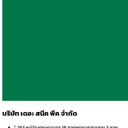
บริษัท เดอะ สนีค พีค จำกัด
184 หมู่บ้านกฤษดานคร 18 ซอยพุทธมณฑลสาย 3 ซอย