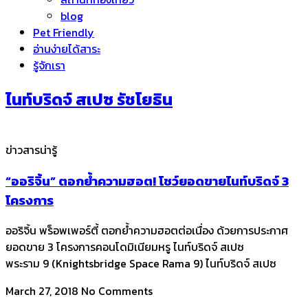
blog
Pet Friendly
อ่านง่ายได้สาระ
รู้จักเรา
ไนท์บริดจ์ สเปซ รัชโยธิน
ข่าวสารน่ารู้
“ออริจิ้น” ตอกย้ำความฮอต! โชว์ยอดขายไนท์บริดจ์ 3
โครงการ
ออริจิ้น พร็อพเพอร์ตี้ ตอกย้ำความฮอตต่อเนื่อง ด้วยการประกาศ
ยอดขาย 3 โครงการคอนโดมิเนียมหรู ไนท์บริดจ์ สเปซ
พระราม 9 (Knightsbridge Space Rama 9) ไนท์บริดจ์ สเปซ
March 27, 2018
No Comments