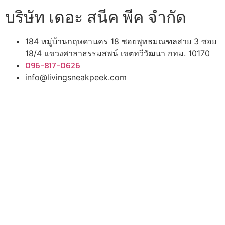
บริษัท เดอะ สนีค พีค จำกัด
184 หมู่บ้านกฤษดานคร 18 ซอยพุทธมณฑลสาย 3 ซอย
18/4 แขวงศาลาธรรมสพน์ เขตทวีวัฒนา กทม. 10170
096-817-0626
info@livingsneakpeek.com
HOME
ข่าวสารน่ารู้
แอบดูคอนโด
พรีวิวคอนโด
–
รีวิวคอนโด
–
ทำเลคอนโด
–
การ์ตูนคอนโด
–
โปรโมชั่นคอนโด
–