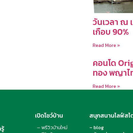
วันเวลา ณ เ
เกือบ 90%
Read More »
คอนโด Orig
ทอง พญาไท
Read More »
เปิดโชว์บ้าน
สนุกสนานไลฟ์สไต
พรีวิวบ้านใหม่
– blog
ู้
–