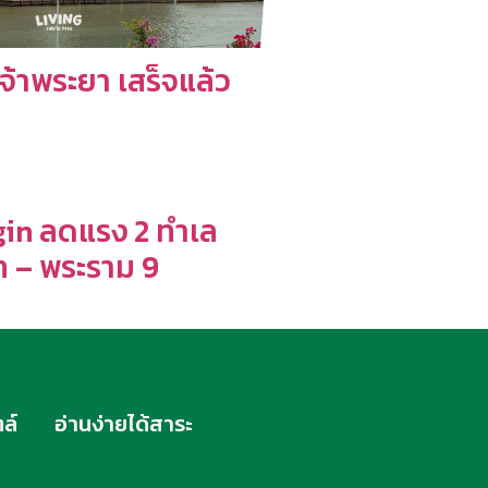
จ้าพระยา เสร็จแล้ว
in ลดแรง 2 ทำเล
 – พระราม 9
ล์
อ่านง่ายได้สาระ