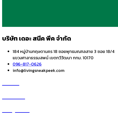
บริษัท เดอะ สนีค พีค จำกัด
184 หมู่บ้านกฤษดานคร 18 ซอยพุทธมณฑลสาย 3 ซอย 18/4
แขวงศาลาธรรมสพน์ เขตทวีวัฒนา กทม. 10170
096-817-0626
info@livingsneakpeek.com
HOME
ข่าวสารน่ารู้
แอบดูคอนโด