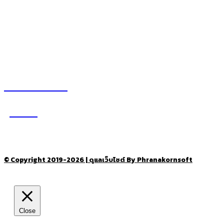
– สถานที่ท่องเที่ยว
– โรงแรม รีสอร์ท ที่พัก
อ่านง่ายได้สาระ
รู้จักเรา
–
CONTACT US
© Copyright 2019-2026 | ดูแลเว็บไซต์ By Phranakornsoft
Close