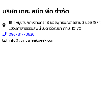
บริษัท เดอะ สนีค พีค จำกัด
184 หมู่บ้านกฤษดานคร 18 ซอยพุทธมณฑลสาย 3 ซอย 18/4
แขวงศาลาธรรมสพน์ เขตทวีวัฒนา กทม. 10170
096-817-0626
info@livingsneakpeek.com
HOME
ข่าวสารน่ารู้
แอบดูคอนโด
–
พรีวิวคอนโด
–
รีวิวคอนโด
–
ทำเลคอนโด
–
การ์ตูนคอนโด
–
โปรโมชั่นคอนโด