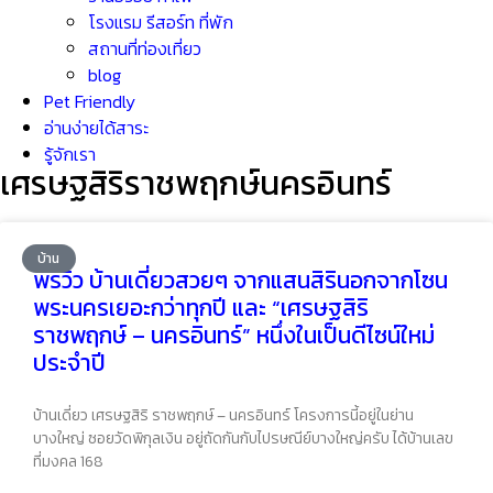
โรงแรม รีสอร์ท ที่พัก
สถานที่ท่องเที่ยว
blog
Pet Friendly
อ่านง่ายได้สาระ
รู้จักเรา
เศรษฐสิริราชพฤกษ์นครอินทร์
บ้าน
พรีวิว บ้านเดี่ยวสวยๆ จากแสนสิรินอกจากโซน
พระนครเยอะกว่าทุกปี และ “เศรษฐสิริ
ราชพฤกษ์ – นครอินทร์” หนึ่งในเป็นดีไซน์ใหม่
ประจำปี
บ้านเดี่ยว เศรษฐสิริ ราชพฤกษ์ – นครอินทร์ โครงการนี้อยู่ในย่าน
บางใหญ่ ซอยวัดพิกุลเงิน อยู่ถัดกันกับไปรษณีย์บางใหญ่ครับ ได้บ้านเลข
ที่มงคล 168