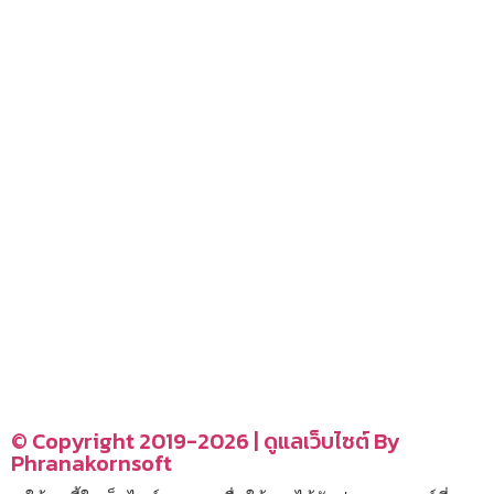
– ร้านอร่อย คาเฟ่
– รีวิวของใช้ในบ้าน
– สถานที่ท่องเที่ยว
– โรงแรม รีสอร์ท ที่พัก
อ่านง่ายได้สาระ
รู้จักเรา
CONTACT US
–
© Copyright 2019-2026 | ดูแลเว็บไซต์ By
Phranakornsoft