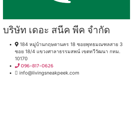
บริษัท เดอะ สนีค พีค จำกัด
184 หมู่บ้านกฤษดานคร 18 ซอยพุทธมณฑลสาย 3
ซอย 18/4 แขวงศาลาธรรมสพน์ เขตทวีวัฒนา กทม.
10170
096-817-0626
info@livingsneakpeek.com
HOME
ข่าวสารน่ารู้
แอบดูคอนโด
พรีวิวคอนโด
–