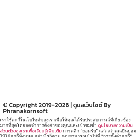
– สถานที่ท่องเที่ยว
– โรงแรม รีสอร์ท ที่พัก
อ่านง่ายได้สาระ
รู้จักเรา
CONTACT US
–
© Copyright 2019-2026 | ดูแลเว็บไซต์ By
Phranakornsoft
เราใช้คุกกี้ในเว็บไซต์ของเราเพื่อให้คุณได้รับประสบการณ์ที่เกี่ยวข้อง
ดูนโยบายความเป็น
มากที่สุดโดยจดจำการตั้งค่าของคุณและเข้าชมซ้ำ
ส่วนตัวของเราเพื่อเรียนรู้เพิ่มเติม
การคลิก "ยอมรับ" แสดงว่าคุณยินยอม
ให้ใช้คุกกี้ทั้งหมด อย่างไรก็ตาม คุณสามารถเข้าไปที่ "การตั้งค่าคุกกี้"