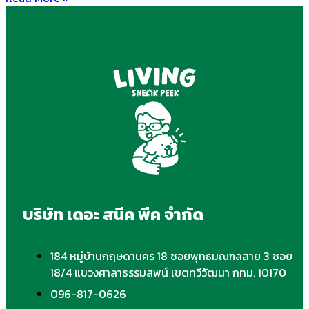
บริษัท เดอะ สนีค พีค จำกัด
184 หมู่บ้านกฤษดานคร 18 ซอยพุทธมณฑลสาย 3 ซอย
18/4 แขวงศาลาธรรมสพน์ เขตทวีวัฒนา กทม. 10170
096-817-0626