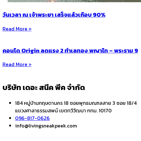
วันเวลา ณ เจ้าพระยา เสร็จแล้วเกือบ 90%
Read More »
คอนโด Origin ลดแรง 2 ทำเลทอง พญาไท – พระราม 9
Read More »
บริษัท เดอะ สนีค พีค จำกัด
184 หมู่บ้านกฤษดานคร 18 ซอยพุทธมณฑลสาย 3 ซอย 18/4
แขวงศาลาธรรมสพน์ เขตทวีวัฒนา กทม. 10170
096-817-0626
info@livingsneakpeek.com
HOME