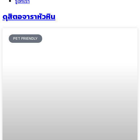
รู้จักเรา
ดุสิตอจาราหัวหิน
PET FRIENDLY