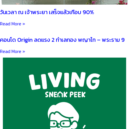
วันเวลา ณ เจ้าพระยา เสร็จแล้วเกือบ 90%
Read More »
คอนโด Origin ลดแรง 2 ทำเลทอง พญาไท – พระราม 9
Read More »