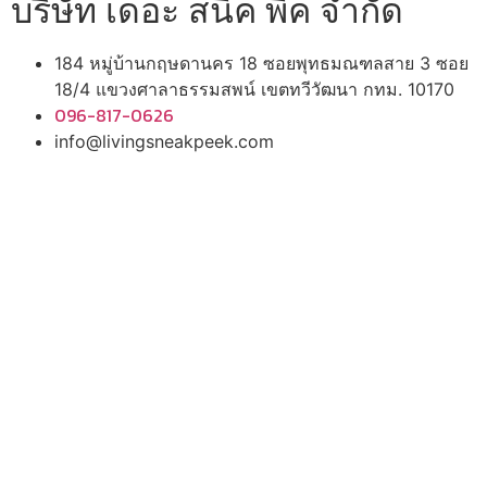
บริษัท เดอะ สนีค พีค จำกัด
184 หมู่บ้านกฤษดานคร 18 ซอยพุทธมณฑลสาย 3 ซอย
18/4 แขวงศาลาธรรมสพน์ เขตทวีวัฒนา กทม. 10170
096-817-0626
info@livingsneakpeek.com
HOME
ข่าวสารน่ารู้
แอบดูคอนโด
พรีวิวคอนโด
–
รีวิวคอนโด
–
ทำเลคอนโด
–
การ์ตูนคอนโด
–
โปรโมชั่นคอนโด
–