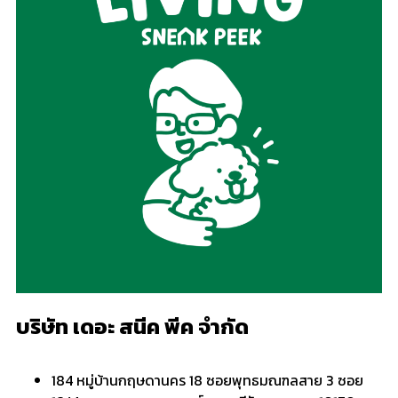
บริษัท เดอะ สนีค พีค จำกัด
184 หมู่บ้านกฤษดานคร 18 ซอยพุทธมณฑลสาย 3 ซอย