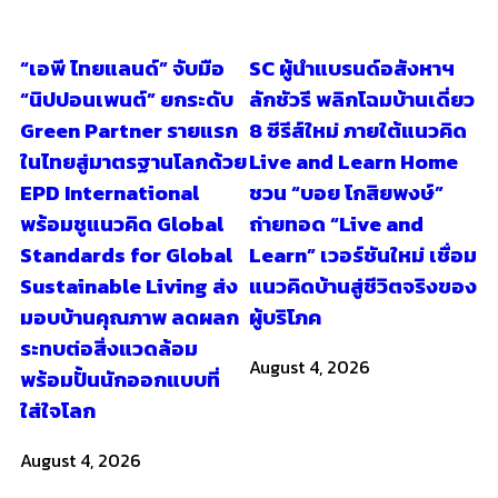
“เอพี ไทยแลนด์” จับมือ
SC ผู้นำแบรนด์อสังหาฯ
“นิปปอนเพนต์” ยกระดับ
ลักชัวรี พลิกโฉมบ้านเดี่ยว
Green Partner รายแรก
8 ซีรีส์ใหม่ ภายใต้แนวคิด
ในไทยสู่มาตรฐานโลกด้วย
Live and Learn Home
EPD International
ชวน “บอย โกสิยพงษ์”
พร้อมชูแนวคิด Global
ถ่ายทอด “Live and
Standards for Global
Learn” เวอร์ชันใหม่ เชื่อม
Sustainable Living ส่ง
แนวคิดบ้านสู่ชีวิตจริงของ
มอบบ้านคุณภาพ ลดผลก
ผู้บริโภค
ระทบต่อสิ่งแวดล้อม
August 4, 2026
พร้อมปั้นนักออกแบบที่
ใส่ใจโลก
August 4, 2026