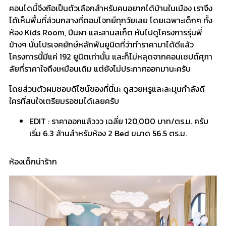
​คอนโดนี้จึงถือเป็นตัวเลือกสำหรับคนอยากได้บ้านในเมือง เราจึง
ได้เห็นพื้นที่ส่วนกลางที่ตอบโจทย์ทุกวัยเลย โดยเฉพาะเด็กๆ ทั้ง
ห้อง Kids Room, ปีนผา และลานสเก็ต หันไปดูโครงการรุ่นพี่
ข้างๆ นั่นโปรเจคยักษ์หลักพันยูนิตที่ว่าทำราคามาได้ดีแล้ว
โครงการนี้มีแค่ 192 ยูนิตเท่านั้น และก็ไม่หลุดจากคอนเซปต์ศุภา
ลัยที่ราคาใจถึงเหมือนเดิม แต่ยังไม่ประกาศออกมานะครับ
​โดยส่วนตัวผมชอบดีไซน์ของที่นี่นะ ดูสวยหรูและละมุนกำลังดี
ใครที่สนใจเตรียมรอชมได้เลยครับ
EDIT : ราคาออกแล้ววว เฉลี่ย 120,000 บาท/ตร.ม. ครับ
เริ่ม 6.3 ล้านสำหรับห้อง 2 Bed ขนาด 56.5 ตร.ม.
ห้องเด็กน่าร้าก