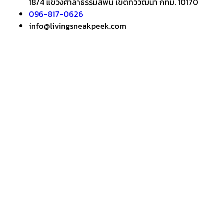
18/4 แขวงศาลาธรรมสพน์ เขตทวีวัฒนา กทม. 10170
096-817-0626
info@livingsneakpeek.com
HOME
ข่าวสารน่ารู้
แอบดูคอนโด
–
พรีวิวคอนโด
–
รีวิวคอนโด
–
ทำเลคอนโด
–
การ์ตูนคอนโด
–
โปรโมชั่นคอนโด