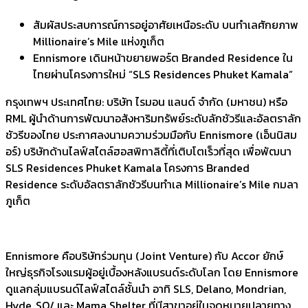
สัมผัสประสบการณ์การอยู่อาศัยเหนือระดับ บนทำเลศักยภาพ
Millionaire’s Mile แห่งภูเก็ต
Ennismore เดินหน้าขยายพอร์ต Branded Residence ใน
ไทยผ่านโครงการใหม่ “SLS Residences Phuket Kamala”
กรุงเทพฯ ประเทศไทย: บริษัท ไรมอน แลนด์ จำกัด (มหาชน) หรือ
RML ผู้นำด้านการพัฒนาอสังหาริมทรัพย์ระดับลักชัวรีและอัลตราลัก
ชัวรีของไทย ประกาศลงนามความร่วมมือกับ Ennismore (เอ็นนิสม
อร์) บริษัทด้านไลฟ์สไตล์ฮอสพิทาลิตี้ที่เติบโตเร็วที่สุด เพื่อพัฒนา
SLS Residences Phuket Kamala โครงการ Branded
Residence ระดับอัลตราลักชัวรีบนทำเล Millionaire’s Mile กมลา
ภูเก็ต
Ennismore คือบริษัทร่วมทุน (Joint Venture) กับ Accor ยักษ์
ใหญ่ธุรกิจโรงแรมผู้อยู่เบื้องหลังแบรนด์ระดับโลก โดย Ennismore
ดูแลกลุ่มแบรนด์ไลฟ์สไตล์ชั้นนำ อาทิ SLS, Delano, Mondrian,
Hyde, SO/ และ Mama Shelter ที่มีสาขาอยู่ในจุดหมายปลายทาง