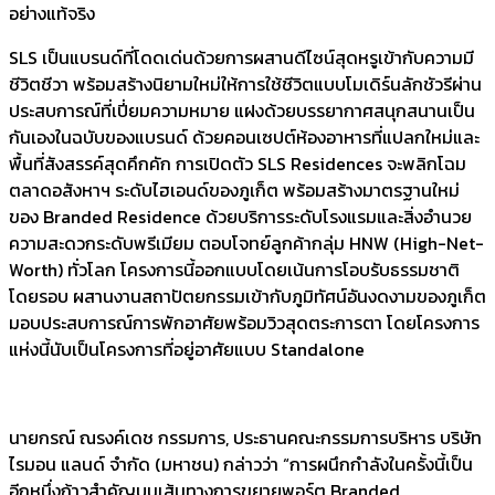
อย่างแท้จริง
SLS เป็นแบรนด์ที่โดดเด่นด้วยการผสานดีไซน์สุดหรูเข้ากับความมี
ชีวิตชีวา พร้อมสร้างนิยามใหม่ให้การใช้ชีวิตแบบโมเดิร์นลักชัวรีผ่าน
ประสบการณ์ที่เปี่ยมความหมาย แฝงด้วยบรรยากาศสนุกสนานเป็น
กันเองในฉบับของแบรนด์ ด้วยคอนเซปต์ห้องอาหารที่แปลกใหม่และ
พื้นที่สังสรรค์สุดคึกคัก การเปิดตัว SLS Residences จะพลิกโฉม
ตลาดอสังหาฯ ระดับไฮเอนด์ของภูเก็ต พร้อมสร้างมาตรฐานใหม่
ของ Branded Residence ด้วยบริการระดับโรงแรมและสิ่งอำนวย
ความสะดวกระดับพรีเมียม ตอบโจทย์ลูกค้ากลุ่ม HNW (High-Net-
Worth) ทั่วโลก โครงการนี้ออกแบบโดยเน้นการโอบรับธรรมชาติ
โดยรอบ ผสานงานสถาปัตยกรรมเข้ากับภูมิทัศน์อันงดงามของภูเก็ต
มอบประสบการณ์การพักอาศัยพร้อมวิวสุดตระการตา โดยโครงการ
แห่งนี้นับเป็นโครงการที่อยู่อาศัยแบบ Standalone
นายกรณ์ ณรงค์เดช กรรมการ, ประธานคณะกรรมการบริหาร บริษัท
ไรมอน แลนด์ จำกัด (มหาชน) กล่าวว่า “การผนึกกำลังในครั้งนี้เป็น
อีกหนึ่งก้าวสำคัญบนเส้นทางการขยายพอร์ต Branded