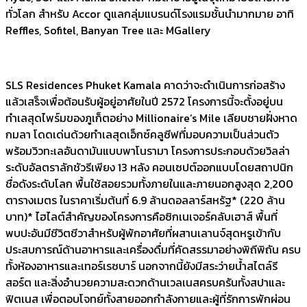
ทั่วโลก สำหรับ Accor ดูแลกลุ่มแบรนด์โรงแรมชั้นนำมากมาย อาทิ
Reffles, Sofitel, Banyan Tree และ MGallery
SLS Residences Phuket Kamala คาดว่าจะดำเนินการก่อสร้าง
แล้วเสร็จเพื่อต้อนรับผู้อยู่อาศัยในปี 2572 โครงการนี้จะตั้งอยู่บน
ทำเลสุดไพร์มของภูเก็ตอย่าง Millionaire’s Mile เลียบชายฝั่งหาด
กมลา โดดเด่นด้วยทำเลสุดเอ็กซ์คลูซีฟที่มอบความเป็นส่วนตัว
พร้อมวิวทะเลอันดามันแบบพาโนรามา โครงการประกอบด้วยวิลล่า
ระดับอัลตราลักชัวรีเพียง 13 หลัง คอนเซปต์ออกแบบโดยสถาปนิก
ชื่อดังระดับโลก พื้นใช้สอยรวมทั้งภายในและภายนอกสูงสุด 2,200
ตารางเมตร ในราคาเริ่มต้นที่ 6.9 ล้านดอลลาร์สหรัฐ* (220 ล้าน
บาท)* ไฮไลต์สำคัญของโครงการคือซิกเนเจอร์คลับเฮาส์ พื้นที่
พบปะอันมีชีวิตชีวาสำหรับผู้พักอาศัยที่ผสานเลานจ์สุดหรูเข้ากับ
ประสบการณ์ด้านอาหารและเครื่องดื่มที่คัดสรรมาอย่างพิถีพิถัน ครบ
ทั้งห้องอาหารและเทอร์เรซบาร์ นอกจากนี้ยังมีสระว่ายน้ำสไตล์รี
สอร์ต และสิ่งอำนวยความสะดวกด้านเวลเนสครบครันทั้งสปาและ
ฟิตเนส เพื่อตอบโจทย์ทั้งสายออกกำลังกายและผู้ที่รักการพักผ่อน