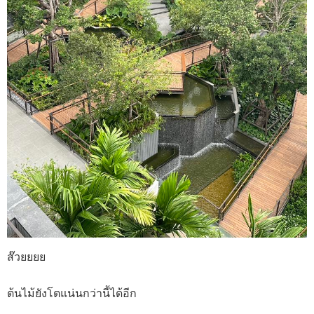
ส๊วยยยย
ต้นไม้ยังโตแน่นกว่านี้ได้อีก