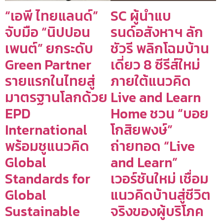
“เอพี ไทยแลนด์”
SC ผู้นำแบ
จับมือ “นิปปอน
รนด์อสังหาฯ ลัก
เพนต์” ยกระดับ
ชัวรี พลิกโฉมบ้าน
Green Partner
เดี่ยว 8 ซีรีส์ใหม่
รายแรกในไทยสู่
ภายใต้แนวคิด
มาตรฐานโลกด้วย
Live and Learn
EPD
Home ชวน “บอย
International
โกสิยพงษ์”
พร้อมชูแนวคิด
ถ่ายทอด “Live
Global
and Learn”
Standards for
เวอร์ชันใหม่ เชื่อม
Global
แนวคิดบ้านสู่ชีวิต
Sustainable
จริงของผู้บริโภค