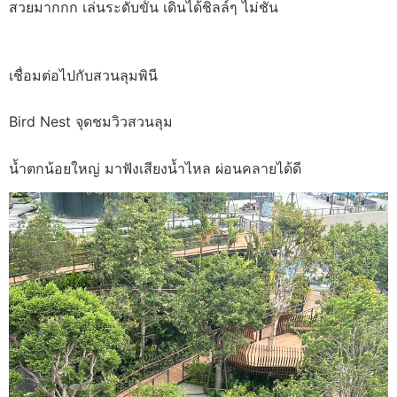
สวยมากกก เล่นระดับขั้น เดินได้ชิลล์ๆ ไม่ชัน
เชื่อมต่อไปกับสวนลุมพินี
Bird Nest จุดชมวิวสวนลุม
น้ำตกน้อยใหญ่ มาฟังเสียงน้ำไหล ผ่อนคลายได้ดี