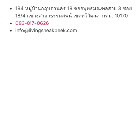
184 หมู่บ้านกฤษดานคร 18 ซอยพุทธมณฑลสาย 3 ซอย
18/4 แขวงศาลาธรรมสพน์ เขตทวีวัฒนา กทม. 10170
096-817-0626
info@livingsneakpeek.com
HOME
ข่าวสารน่ารู้
แอบดูคอนโด
พรีวิวคอนโด
–
รีวิวคอนโด
–
ทำเลคอนโด
–
การ์ตูนคอนโด
–
โปรโมชั่นคอนโด
–