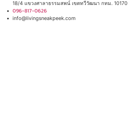
18/4 แขวงศาลาธรรมสพน์ เขตทวีวัฒนา กทม. 10170
096-817-0626
info@livingsneakpeek.com
HOME
ข่าวสารน่ารู้
แอบดูคอนโด
พรีวิวคอนโด
–
รีวิวคอนโด
–
ทำเลคอนโด
–
การ์ตูนคอนโด
–
โปรโมชั่นคอนโด
–
เปิดโชว์บ้าน
พรีวิวบ้านใหม่
–
รีวิวบ้าน
–