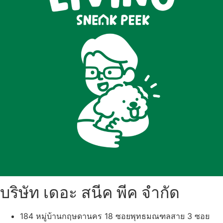
บริษัท เดอะ สนีค พีค จำกัด
184 หมู่บ้านกฤษดานคร 18 ซอยพุทธมณฑลสาย 3 ซอย