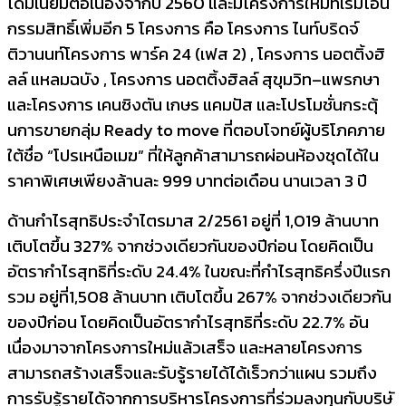
โดมิเนี
ยมต่อเนื่องจากปี
2560
และมีโครงการใหม่ที่เริ่
มโอน
กรรมสิทธิ์เพิ่มอีก
5
โครงการ คือ โครงการ
ไนท์บริดจ์
ติวานนท์
โครงการ พาร์ค
24 (
เฟส
2) ,
โครงการ นอตติ้งฮิ
ลล์ แหลมฉบัง
,
โครงการ นอตติ้งฮิลล์ สุขุมวิท
–
แพรกษา
และโครงการ เคนซิงตัน เกษร แคมปัส และโปรโมชั่นกระตุ้
นการขายกลุ่ม
Ready to move
ที่ตอบโจทย์ผู้บริโภคภาย
ใต้ชื่อ “โปรเหนือเมฆ” ที่ให้ลูกค้าสามารถผ่อนห้องชุ
ดได้ใน
ราคาพิเศษเพียงล้านละ
999
บาทต่อเดือน นานเวลา
3
ปี
ด้านกำไรสุทธิประจำไตรมาส
2/2561
อยู่ที่
1,019
ล้านบาท
เติบโตขึ้น
327%
จากช่วงเดียวกันของปีก่อน โดยคิดเป็น
อัตรากำไรสุทธิที่
ระดับ
24.4%
ในขณะที่กำไรสุทธิครึ่งปีแรก
รวม อยู่ที่
1,508
ล้านบาท เติบโตขึ้น
267%
จากช่วงเดียวกัน
ของปีก่อน โดยคิดเป็นอัตรากำไรสุทธิที่
ระดับ
22.7%
อัน
เนื่องมาจากโครงการใหม่แล้
วเสร็จ และหลายโครงการ
สามารถสร้างเสร็
จและรับรู้รายได้ได้เร็วกว่าแผน รว
มถึง
การรับรู้รายได้จากการบริ
หารโครงการที่ร่วมลงทุนกับบริษั