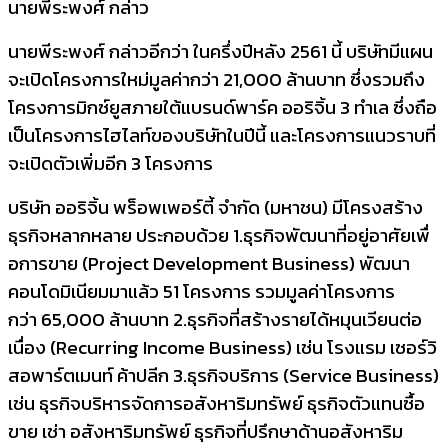
นายพีระพงศ์ กล่าว
นายพีระพงศ์ กล่าวอีกว่า ในครึ่งปีหลัง
2561
นี้ บริษัทมีแผน
จะเปิดโครงการใหม่มู
ลค่ากว่า
21,000
ล้านบาท ซึ่งรวมถึง
โครงการมิกซ์ยู
สภายใต้แบรนด์พาร์ค ออริจิ้น
3
ทำเล ซึ่งถือ
เป็นโครงการไฮไลท์ของบริ
ษัทในปีนี้ และโครงการแนวราบที่
จะเปิดตั
วเพิ่มอีก
3
โครงการ
บริษัท ออริจิ้น พร็อพเพอร์ตี้ จำกัด (มหาชน) มีโครงสร้าง
ธุรกิจหลากหลาย ประกอบด้วย 1.ธุรกิจพัฒนาที่อยู่อาศัยเพื่
อการขาย (
Project Development Business
) พัฒนา
คอนโดมิเนียมมาแล้ว
51
โครงการ รวมมูลค่าโครงการ
กว่า
65,000
ล้านบาท
2
.ธุรกิจที่สร้างรายได้หมุนเวี
ยนต่อ
เนื่อง (
Recurring Income Business
) เช่น โรงแรม เซอร์วิ
สอพาร์ตเมนท์ ค้าปลีก
3
.ธุรกิจบริการ (
Service Business
)
เช่น ธุรกิจบริหารจัดการอสังหาริมทรั
พย์ ธุรกิจตัวแทนซื้อ
ขาย เช่า อสังหาริมทรัพย์ ธุรกิจที่ปรึกษาด้านอสังหาริ
ม