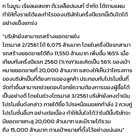
ท โนมูระ เรียลเอสเตท ดีเวลล็อปเมนท์ จำกัด ได้ตามแผน
ทำให้ทั้งรายได้และกำไรของบริษั
ทในครึ่งปีแรกนี้เติบโตได้
อย่
างแข็งแกร่ง
“
บริษัทยังสามารถสร้
างยอดขายใน
ไตรมาส
2/2561
ได้
6,075
ล้านบาท โดยในครึ่งปีแรกสามา
รถสร้
างยอดขายได้ถึง
11,550
ล้านบาท เพิ่มขึ้น
165
% เมื่อ
เทียบกับครึ่งปีแรก 2560 (%
YoY)
และคิดเป็น
56
% ของเป้า
หมายยอดขายที่
20,000
ล้านบาท แสดงให้เห็นว่าโครงการ
ของบริษั
ทเป็นที่ต้องการของลูกค้า ประกอบกับโปรโมชั่นที่
จัดทำขึ้
นสามารถช่วยตอบโจทย์ความต้
องการของผู้ซื้อได้
เป็นอย่างดี โดยในช่วงไตรมาส
3
/
2561
บริษัทยังคงดำเนิน
โปรโมชั่นดั
งกล่าว ภายใต้ชื่อ โปรเหนือเมฆยกกำลัง
2
ควบคู่
โปรโมชั่นอื่นๆ อย่างต่อเนื่อง ทำให้มั่นใจได้ว่าในปีนี้บริษั
ทจะ
มียอดขายทะลุ
20,000
ล้านบาท และมีรายได้รวม
ถึง
15,000
ล้านบาท ตามเป้าหมายที่ตั้งไว้อย่างแน่
นอน”