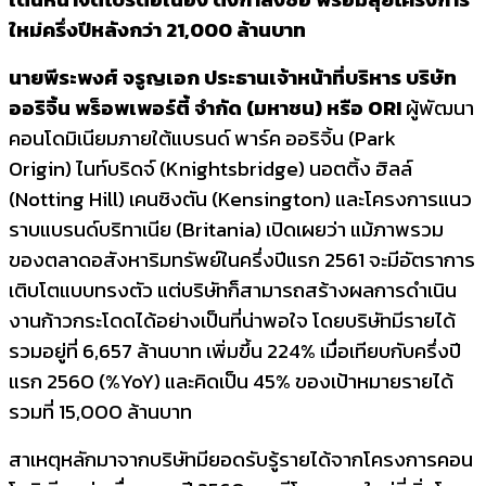
ใหม่ครึ่งปีหลั
งกว่า
21,000
ล้านบาท
นายพีระพงศ์ จรูญเอก ประธานเจ้าหน้าที่บริหาร บริษัท
ออริจิ้น พร็อพเพอร์ตี้ จำกัด
(มหาชน) หรือ
ORI
ผู้พัฒนา
คอนโดมิเนียมภายใต้
แบรนด์ พาร์ค ออริจิ้น (
Park
Origin)
ไนท์บริดจ์ (
Knightsbridge)
นอตติ้ง ฮิลล์
(
Notting Hill)
เคนซิงตัน (
Kensington)
และโครงการแนว
ราบแบรนด์บริทาเนี
ย (
Britania)
เปิดเผยว่า แม้ภาพรวม
ของตลาดอสังหาริมทรั
พย์ในครึ่งปีแรก
2561
จะมีอัตราการ
เติบโตแบบทรงตัว แต่บริษัทก็สามารถสร้
างผลการดำเนิน
งานก้าวกระโดดได้
อย่างเป็นที่น่าพอใจ โดยบริษัทมีรายได้
รวมอยู่ที่
6,657
ล้านบาท เพิ่มขึ้น
224%
เมื่อเทียบกับครึ่งปี
แรก
2560 (%YoY)
และคิดเป็น
45%
ของเป้าหมายรายได้
รวมที่
15,000
ล้านบาท
สาเหตุหลักมาจากบริษัทมียอดรั
บรู้รายได้จากโครงการคอน