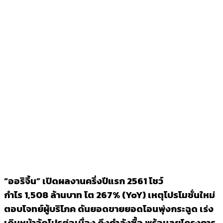
“
ออริจิ้น
”
เปิดผลงานครึ่งปีแรก
2561
โชว์
กำไร
1,508
ล้านบาท โต
267%
(
YoY
) เหตุโปรโมชั่นใหม่
ตอบโจทย์ผู้
บริโภค ดันยอดขายยอดโอนพุ่งกระฉูด เร่ง
เดินหน้าจัดโปรต่อเนื่อง ดึงกำลังซื้อ พร้อมลุยโครงการ