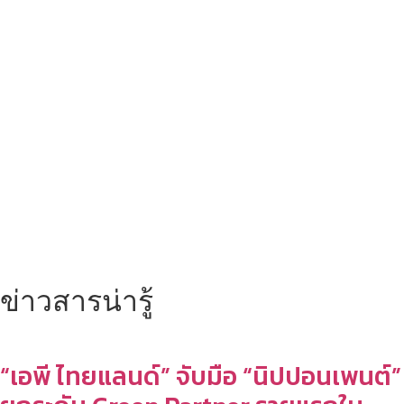
ข่าวสารน่ารู้
“เอพี ไทยแลนด์” จับมือ “นิปปอนเพนต์”