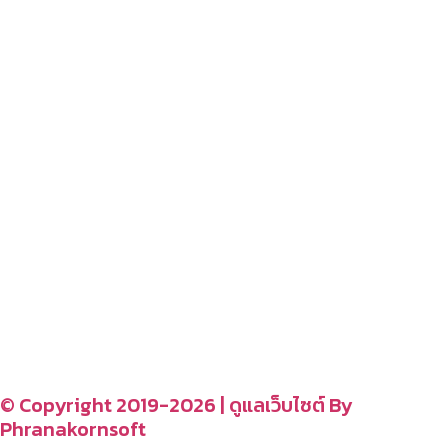
สนุกสนานไลฟ์สไตล์
– blog
– ร้านอร่อย คาเฟ่
– รีวิวของใช้ในบ้าน
– สถานที่ท่องเที่ยว
– โรงแรม รีสอร์ท ที่พัก
อ่านง่ายได้สาระ
รู้จักเรา
CONTACT US
–
© Copyright 2019-2026 | ดูแลเว็บไซต์ By
Phranakornsoft