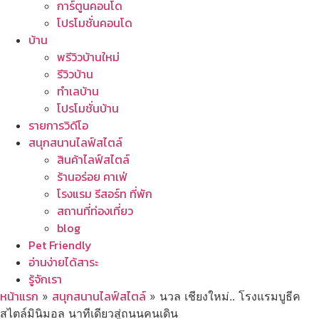
การ์ตูนคอนโด
โปรโมชั่นคอนโด
บ้าน
พรีวิวบ้านใหม่
รีวิวบ้าน
ทำเลบ้าน
โปรโมชั่นบ้าน
รายการวิดีโอ
สนุกสนานไลฟ์สไตล์
สินค้าไลฟ์สไตล์
ร้านอร่อย คาเฟ่
โรงแรม รีสอร์ท ที่พัก
สถานที่ท่องเที่ยว
blog
Pet Friendly
อ่านง่ายได้สาระ
รู้จักเรา
หน้าแรก
สนุกสนานไลฟ์สไตล์
»
»
นวล เชียงใหม่.. โรงแรมบูธีค
สไตล์มินิมอล นาทีเดียวสู่ถนนคนเดิน