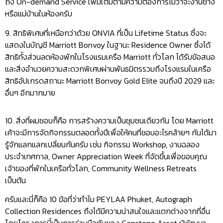
นิติบุคคลบริหารโดยทีม Marriott โดยตรงได้ทั้ง Concierge Service
ระดับโรงแรมไม่ว่าจะจองเที่ยวบิน ร้านอาหาร เช่ารถยนต์ ไปจนกระทั่ง
โทรปลุกเค้าช่วยจัดการให้ได้ มีพนักงานต้อนรับช่วยขนของ มีแม่บ้าน
ทำความสะอาดส่วนกลาง มี Shuttle Service มีบริการรับส่งพัสดุ รวม
ถึง On-demand Service เพิ่มเติมตามความต้องการไม่ว่าจะงานช่าง
หรือแม่บ้านในห้องครับ
9. สิทธิพิเศษที่เหนือกว่าด้วย ONVIA ที่เป็น Lifetime Status ซึ่งจะ
แสดงในบัญชี Marriott Bonvoy ในฐานะ Residence Owner ซึ่งได้
สิทธิทั้งส่วนลดห้องพักในโรงแรมเครือ Marriott ทั่วโลก ได้รับข้อสนอ
และสิ่งอำนวยความสะดวกพิเศษผ่านพันธมิตรรวมถึงโรงแรมในเครือ
สิทธิอัปเกรดสถานะ Marriott Bonvoy Gold Elite จนถึงปี 2029 และ
อื่นๆ อีกมากมาย
10. สิ่งที่ผมชอบก็คือ การสร้างความเป็นชุมชนเดียวกัน โดย Marriott
เค้าจะมีการจัดกิจกรรมตลอดทั้งปีเพื่อให้คนที่ชอบอะไรคล้ายๆ กันได้มา
รู้จักแลกแลกเปลี่ยนกันครับ เช่น กิจกรรม Workshop, งานฉลอง
ประจำเทศกาล, Owner Appreciation Week ที่จัดขึ้นเพื่อขอบคุณ