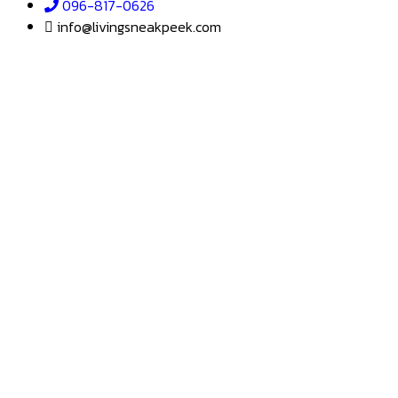
บริษัท เดอะ สนีค พีค จำกัด
184 หมู่บ้านกฤษดานคร 18 ซอยพุทธมณฑลสาย 3 ซอย 18/4
แขวงศาลาธรรมสพน์ เขตทวีวัฒนา กทม. 10170
096-817-0626
info@livingsneakpeek.com
HOME
ข่าวสารน่ารู้
แอบดูคอนโด
–
พรีวิวคอนโด
–
รีวิวคอนโด
–
ทำเลคอนโด
–
การ์ตูนคอนโด
–
โปรโมชั่นคอนโด