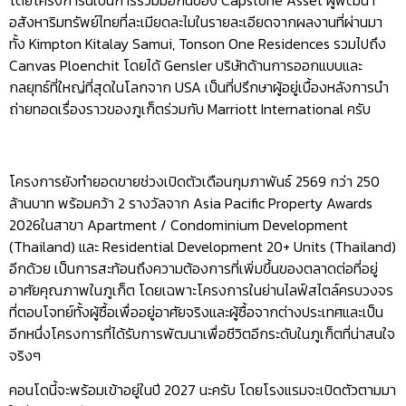
เจ้าของที่พักในเครือทั่วโลก, Community Wellness Retreats
เป็นต้น
ครับและนี่ก็คือ 10 ข้อที่ว่าทำไม PEYLAA Phuket, Autograph
Collection Residences ถึงได้มีความน่าสนใจและแตกต่างจากที่อื่น
โดยโครงการนี้เป็นการร่วมมือกันของ Capstone Asset ผู้พัฒนา
อสังหาริมทรัพย์ไทยที่ละเมียดละไมในรายละเอียดจากผลงานที่ผ่านมา
ทั้ง Kimpton Kitalay Samui, Tonson One Residences รวมไปถึง
Canvas Ploenchit โดยได้ Gensler บริษัทด้านการออกแบบและ
กลยุทธ์ที่ใหญ่ที่สุดในโลกจาก USA เป็นที่ปรึกษาผู้อยู่เบื้องหลังการนำ
ถ่ายทอดเรื่องราวของภูเก็ตร่วมกับ Marriott International ครับ
โครงการยังทำยอดขายช่วงเปิดตัวเดือนกุมภาพันธ์ 2569 กว่า 250
ล้านบาท พร้อมคว้า 2 รางวัลจาก Asia Pacific Property Awards
2026ในสาขา Apartment / Condominium Development
(Thailand) และ Residential Development 20+ Units (Thailand)
อีกด้วย เป็นการสะท้อนถึงความต้องการที่เพิ่มขึ้นของตลาดต่อที่อยู่
อาศัยคุณภาพในภูเก็ต โดยเฉพาะโครงการในย่านไลฟ์สไตล์ครบวงจร