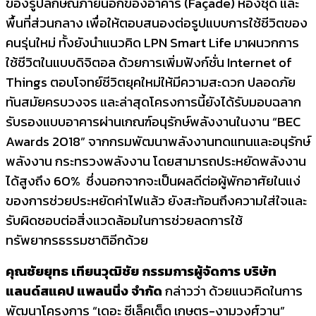
ของรูปลักษณ์ภายนอกของอาคาร (Façade) ห้องชุด และ
พื้นที่ส่วนกลาง เพื่อให้ตอบสนองต่อรูปแบบการใช้ชีวิตของ
คนรุ่นใหม่ ทั้งยังนำแนวคิด LPN Smart Life มาผนวกการ
ใช้ชีวิตในแบบดิจิตอล ด้วยการเพิ่มฟังก์ชั่น Internet of
Things ตอบโจทย์ชีวิตยุคใหม่ให้มีความสะดวก ปลอดภัย
ทันสมัยครบวงจร และล่าสุดโครงการนี้ยังได้รับมอบฉลาก
รับรองแบบอาคารผ่านเกณฑ์อนุรักษ์พลังงานในงาน “BEC
Awards 2018” จากกรมพัฒนาพลังงานทดแทนและอนุรักษ์
พลังงาน กระทรวงพลังงาน โดยสามารถประหยัดพลังงาน
ได้สูงถึง 60% ซึ่งนอกจากจะเป็นผลดีต่อผู้พักอาศัยในแง่
ของการช่วยประหยัดค่าไฟแล้ว ยังสะท้อนถึงความใส่ใจและ
รับผิดชอบต่อสิ่งแวดล้อมในการช่วยลดการใช้
ทรัพยากรธรรมชาติอีกด้วย
คุณชัยยุทธ เทียนวุฒิชัย กรรมการผู้จัดการ บริษัท
แลนด์สแคป แพลนนิ่ง จำกัด
กล่าวว่า ด้วยแนวคิดในการ
พัฒนาโครงการ “เดอะ ซีเล็คเต็ด เกษตร-งามวงศ์วาน”