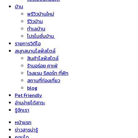
บ้าน
พรีวิวบ้านใหม่
รีวิวบ้าน
ทำเลบ้าน
โปรโมชั่นบ้าน
รายการวิดีโอ
สนุกสนานไลฟ์สไตล์
สินค้าไลฟ์สไตล์
ร้านอร่อย คาเฟ่
โรงแรม รีสอร์ท ที่พัก
สถานที่ท่องเที่ยว
blog
Pet Friendly
อ่านง่ายได้สาระ
รู้จักเรา
หน้าแรก
ข่าวสารน่ารู้
คอนโด