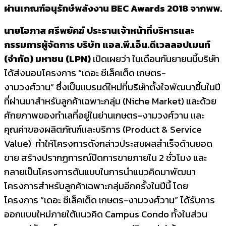
ผ่านเกณฑ์อนุรักษ์พลังงาน BEC Awards 2018 จากพพ.
นายโอภาส ศรีพยัคฆ์ ประธานเจ้าหน้าที่บริหารและ
กรรมการผู้จัดการ บริษัท แอล.พี.เอ็น.ดีเวลลอปเมนท์
(จำกัด) มหาชน (
LPN)
เปิดเผยว่า ในเดือนกันยายนนี้บริษัท
ได้ส่งมอบโครงการ “เดอะ ซีเล็คเต็ด เกษตร-
งามวงศ์วาน” ซึ่งเป็นแบรนด์ใหม่ที่บริษัทตั้งใจพัฒนาขึ้นในปี
ที่ผ่านมาสำหรับลูกค้าเฉพาะกลุ่ม (Niche Market) และด้วย
ศักยภาพของทำเลที่อยู่ในย่านเกษตร-งามวงศ์วาน และ
คุณค่าของผลิตภัณฑ์และบริการ (Product & Service
Value) ทำให้โครงการดังกล่าวประสบผลสำเร็จด้านยอด
ขาย สร้างปรากฏการณ์ปิดการขายภายใน 2 ชั่วโมง และ
กลายเป็นโครงการต้นแบบในการนำแนวคิดมาพัฒนา
โครงการสำหรับลูกค้าเฉพาะกลุ่มอีกครั้งในปีนี้ โดย
โครงการ “เดอะ ซีเล็คเต็ด เกษตร-งามวงศ์วาน” ได้รับการ
ออกแบบใหม่ภายใต้แนวคิด Campus Condo ทั้งในส่วน