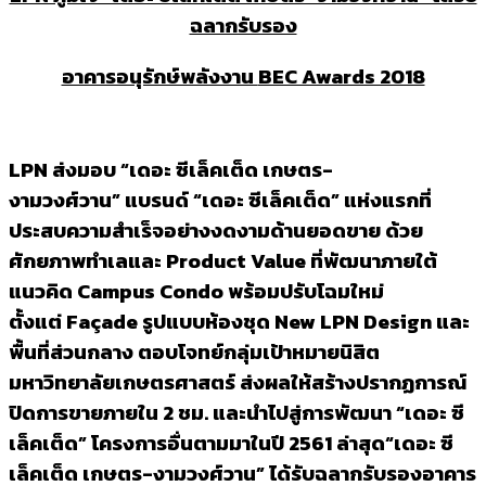
ฉลากรับรอง
อาคารอนุรักษ์พลังงาน
BEC Awards 2018
LPN ส่งมอบ “เดอะ ซีเล็คเต็ด เกษตร-
งามวงศ์วาน” แบรนด์ “เดอะ ซีเล็คเต็ด” แห่งแรกที่
ประสบความสำเร็จอย่างงดงามด้านยอดขาย ด้วย
ศักยภาพทำเลและ Product Value ที่พัฒนาภายใต้
แนวคิด Campus Condo พร้อมปรับโฉมใหม่
ตั้งแต่ Façade รูปแบบห้องชุด New LPN Design และ
พื้นที่ส่วนกลาง ตอบโจทย์กลุ่มเป้าหมายนิสิต
มหาวิทยาลัยเกษตรศาสตร์ ส่งผลให้สร้างปรากฏการณ์
ปิดการขายภายใน 2 ชม. และนำไปสู่การพัฒนา “เดอะ ซี
เล็คเต็ด” โครงการอื่นตามมาในปี 2561 ล่าสุด“เดอะ ซี
เล็คเต็ด เกษตร-งามวงศ์วาน” ได้รับฉลากรับรองอาคาร