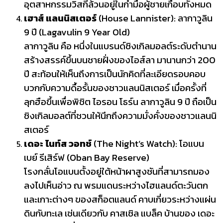
อุตสาหกรรมวิสกี้ล้วนอยู่ในกำมือผู้ชายเกือบทั้งหมด
เฮาส์ แลนนิสเตอร์
(House Lannister): ลากาวูลิน
9 ปี (Lagavulin 9 Year Old)
ลากาวูลิน คือ หนึ่งในแบรนด์ซิงเกิลมอลต์ระดับตำนาน
สร้างสรรค์ขึ้นบนชายฝั่งของไอส์ลา มานานกว่า 200
ปี สะท้อนให้เห็นถึงการเป็นนักคิดที่ละเอียดรอบคอบ
บวกกับความดื้อรั้นของชาวแลนนิสเตอร์ เมื่อครั้งที่
ลุกฮือขึ้นเพื่อพิชิต ไอรอน โธร์น ลากาวูลิน 9 ปี ถือเป็น
ซิงเกิลมอลต์ที่ชวนให้นึกถึงความมั่งคั่งของชาวแลนนิ
สเตอร์
เดอะ ไนท์ส วอทช์
(The Night’s Watch): โอแบน
เบย์ รีเสิร์ฟ (Oban Bay Reserve)
โรงกลั่นโอแบนตั้งอยู่ใต้หน้าผาสูงชันที่สามารถมอง
ลงไปเห็นอ่าว ณ พรมแดนระหว่างไฮแลนด์ตะวันตก
และเกาะต่างๆ ของสก็อตแลนด์ คาบเกี่ยวระหว่างแผ่น
ดินกับทะเล เช่นเดียวกับ คาสเซิล แบล็ค บ้านของ เดอะ