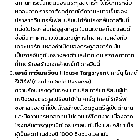
สถานการณ์วิกฤติของตระกูลสตาร์ก ได้รับการหล่อ
หลอมจาก การอาศัยอยู่ภายใต้ความหนาวเย็นของ
ปราสาทวินเทอร์เฟล เปรียบได้กับโรงกลั่นดาลวินนี่
หนึ่งในโรงกลั่นที่อยู่สูงที่สุด ในดินแดนสก็อตแลนด์
ซึ่งมีอากาศหนาวเย็นและอยู่ห่างไกล คล้ายคลึงกับ
เดอะ นอร์ท แหล่งกำเนิดของตระกูลสตาร์ก นับ
เป็นการจับคู่กันอย่างลงตัวและโดดเด่น สภาพอากาศ
ที่โหดร้ายสร้างเอกลักษณ์ให้ ดาลวินนี่
เฮาส์ ทาร์แกเรียน
(House Targaryen): คาร์ดุ โกลด์
รีเสิร์ฟ (Cardhu Gold Reserve)
ความร้อนแรงดุดันของ แดเนรีส ทาร์แกเรียน ผู้นำ
หญิงของตระกูลเปรียบได้กับ คาร์ดุ โกลด์ รีเสิร์ฟ
ซิงเกิลมอลต์ ที่เป็นสัญลักษณ์เชิดชูสตรีผู้เป็นตำนาน
และมีความทรหดอดทน ไม่ยอมแพ้โดยง่าย เนื่องจาก
โรงกลั่นคาร์ดุบุกเบิกโดย เฮเลน คัมมิ่ง และ อลิซาเบ็ธ
ผู้เป็นสะใภ้ ในช่วงปี 1800 ซึ่งช่วงเวลานั้น