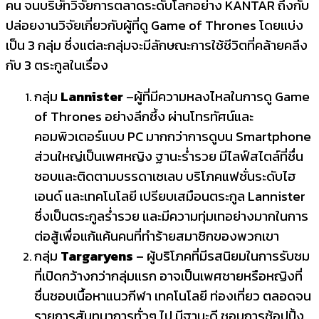
คน จนบริษัทวิจัยการตลาดระดับโลกอย่าง KANTAR ถึงกับ
ปล่อยงานวิจัยเกี่ยวกับผู้ที่ดู Game of Thrones โดยแบ่ง
เป็น 3 กลุ่ม ซึ่งแต่ละกลุ่มจะมีลักษณะการใช้ชีวิตที่คล้ายคลึง
กับ 3 ตระกูลในเรื่อง
กลุ่ม
Lannister
–ผู้ที่มีความหลงไหลในการดู Game
of Thrones อย่างลึกซึ้ง ผ่านโทรทัศน์และ
คอมพิวเตอร์แบบ PC มากกว่าการดูบน Smartphone
ส่วนใหญ่เป็นเพศหญิง ฐานะร่ำรวย มีไลฟ์สไตล์ที่ชื่น
ชอบและติดตามบรรดาเซเลบ บริโภคแฟชั่นระดับไฮ
เอนด์ และเทคโนโลยี เปรียบเสมือนตระกูล Lannister
ซึ่งเป็นตระกูลร่ำรวย และมีความทุ่มเทอย่างมากในการ
ต่อสู้เพื่อแก้แค้นคนที่ทำร้ายสมาชิกของพวกเขา
กลุ่ม
Targaryens
– ผู้บริโภคที่มีรสนิยมในการรับชม
ที่เปิดกว้างกว่ากลุ่มแรก อาจเป็นเพศชายหรือหญิงที่
ชื่นชอบเนื้อหาแนวกีฬา เทคโนโลยี ท่องเที่ยว ตลอดจน
รายการสันทนาการทั่วๆ ไป มีฐานะดี ชอบการช้อปปิ้ง