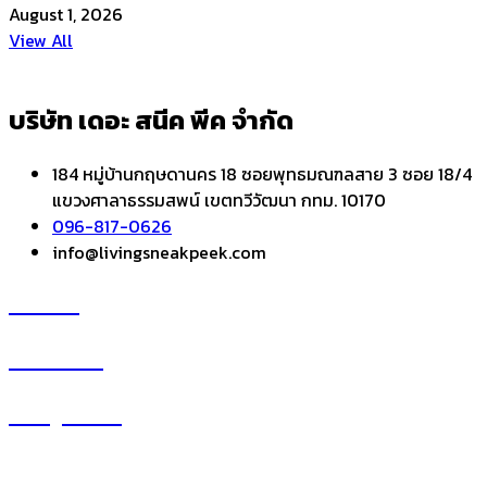
August 1, 2026
View All
บริษัท เดอะ สนีค พีค จำกัด
184 หมู่บ้านกฤษดานคร 18 ซอยพุทธมณฑลสาย 3 ซอย 18/4
แขวงศาลาธรรมสพน์ เขตทวีวัฒนา กทม. 10170
096-817-0626
info@livingsneakpeek.com
HOME
ข่าวสารน่ารู้
แอบดูคอนโด
–
พรีวิวคอนโด