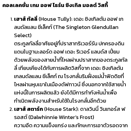
คอลเลคชั่น เกม ออฟ โธร์น ซิงเกิล มอลต์ วิสกี้
เฮาส์ ทัลลี่
(House Tully): เดอะ ซิงเกิลตัน ออฟ เก
ลนดัลแลน ซีเล็คท์ (The Singleton Glendullan
Select)
ตระกูลทัลลี่อาศัยอยู่ที่ปราสาทริเวอร์รัน ปกครองดิน
แดนในฐานะลอร์ด ออฟ เดอะ ริเวอร์ แลนด์ส เปี่ยม
ด้วยพลังของสายน้ำที่ไหลผ่านปราสาทของตระกูลทัล
ลี่ เทียบเคียงได้กับการผลิตวิสกี้จาก เดอะ ซิงเกิลตัน
เกลนดัลแลน ซีเล็คท์ ณ โรงกลั่นริมฝั่งแม่น้ำฟิดดิชที่
ไหลผ่านหุบเขาในเมืองดัฟทาวน์ ซึ่งนอกจากใช้สายน้ำ
แห่งนี้ในการผลิตแล้ว ยังได้มีการทำกังหันน้ำเพื่อ
กำเนิดพลังงานสำหรับใช้ในโรงกลั่นอีกด้วย
เฮาส์ สตาร์ก
(House Stark): ดาลวินนี่ วินเทอร์ส ฟ
รอสต์ (Dalwhinnie Winter’s Frost)
ความอึด ความแข็งแกร่ง และทักษะการเอาตัวรอดจาก