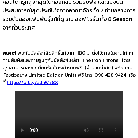
คอนโดหรูที่สูงที่สุดในทองหล่อ ร่วมรับฟัง และแบ่งปัน
ประสบการณ์สุดประทับใจจากอาณาจักรทั้ง 7 ท่ามกลางการ
รวมตัวของแฟนพันธุ์แท้ที่ดู เกม ออฟ โธร์น ทั้ง 8 Season
จากทั่วประเทศ
พิเศษ!
พบกับบัลลังก์ลิขสิทธิ์แท้จาก HBO มาตั้งไว้ภายในงานให้ทุก
ท่านสัมผัสและถ่ายรูปคู่กับบัลลังก์เหล็ก ”The Iron Throne” โดย
คุณสามารถลงทะเบียนรับบัตรเข้างานฟรี! (จำนวนจำกัด) พร้อมชม
ห้องตัวอย่าง Limited Edition Units ฟรี โทร. 096 428 9424 หรือ
ที่
https://bit.ly/2JhW78X