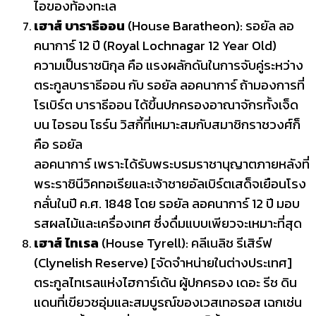
ไอของท้องทะเล
เฮาส์ บาราธีออน
(House Baratheon): รอยัล ลอ
คนาการ์ 12 ปี (Royal Lochnagar 12 Year Old)
ความเป็นราชนิกุล คือ แรงผลักดันในการจับคู่ระหว่าง
ตระกูลบาราธีออน กับ รอยัล ลอคนาการ์ ถ้ามองการที่
โรเบิร์ต บาราธีออน ได้ขึ้นปกครองอาณาจักรทั้งเจ็ด
บน ไอรอน โธร์น วิสกี้ที่เหมาะสมกับสมาชิกราชวงศ์ก็
คือ รอยัล
ลอคนาการ์ เพราะได้รับพระบรมราชานุญาตภายหลังที่
พระราชินีวิคทอเรียและเจ้าชายอัลเบิร์ตเสด็จเยือนโรง
กลั่นในปี ค.ศ. 1848 โดย รอยัล ลอคนาการ์ 12 ปี มอบ
รสผลไม้และเครื่องเทศ ซึ่งดื่มแบบเพียวจะเหมาะที่สุด
เฮาส์ ไทเรล
(House Tyrell): คลีเนลิช รีเสิร์ฟ
(Clynelish Reserve) [จัดจำหน่ายในต่างประเทศ]
ตระกูลไทเรลแห่งไฮการ์เด้น ผู้ปกครอง เดอะ รีช ดิน
แดนที่เขียวชอุ่มและสมบูรณ์ของเวสเทอรอส เฉกเช่น