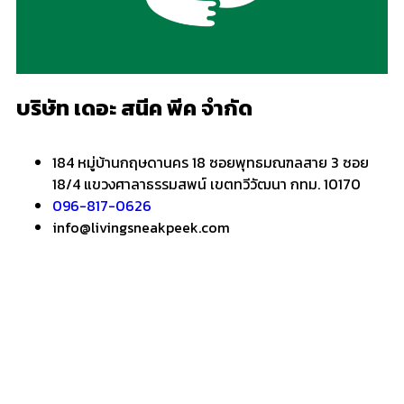
บริษัท เดอะ สนีค พีค จำกัด
184 หมู่บ้านกฤษดานคร 18 ซอยพุทธมณฑลสาย 3 ซอย
18/4 แขวงศาลาธรรมสพน์ เขตทวีวัฒนา กทม. 10170
096-817-0626
info@livingsneakpeek.com
HOME
ข่าวสารน่ารู้
แอบดูคอนโด