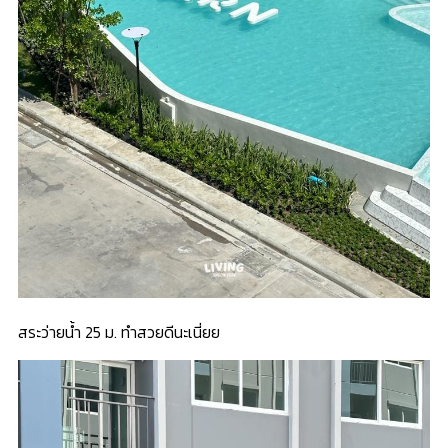
สระว่ายน้ำ 25 ม. ทำสวยดีนะเนี่ยย