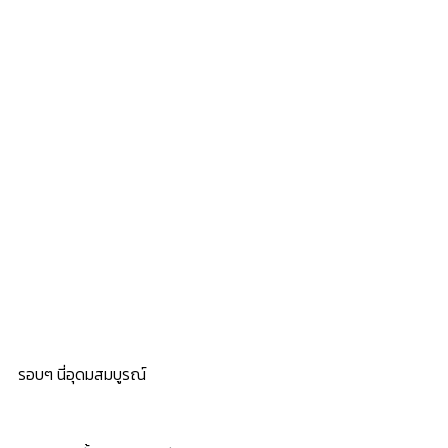
รอบๆ นี่อุดมสมบูรณ์