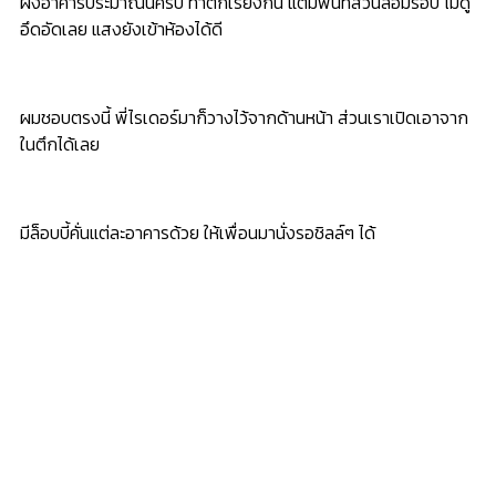
ผังอาคารประมาณนี้ครับ ทำตึกเรียงกัน แต่มีพื้นที่สวนล้อมรอบ ไม่ดู
อึดอัดเลย แสงยังเข้าห้องได้ดี
ผมชอบตรงนี้ พี่ไรเดอร์มาก็วางไว้จากด้านหน้า ส่วนเราเปิดเอาจาก
ในตึกได้เลย
มีล็อบบี้คั่นแต่ละอาคารด้วย ให้เพื่อนมานั่งรอชิลล์ๆ ได้