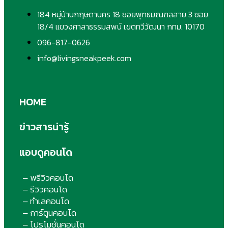
184 หมู่บ้านกฤษดานคร 18 ซอยพุทธมณฑลสาย 3 ซอย
18/4 แขวงศาลาธรรมสพน์ เขตทวีวัฒนา กทม. 10170
096-817-0626
info@livingsneakpeek.com
HOME
ข่าวสารน่ารู้
แอบดูคอนโด
พรีวิวคอนโด
–
รีวิวคอนโด
–
ทำเลคอนโด
–
การ์ตูนคอนโด
–
โปรโมชั่นคอนโด
–