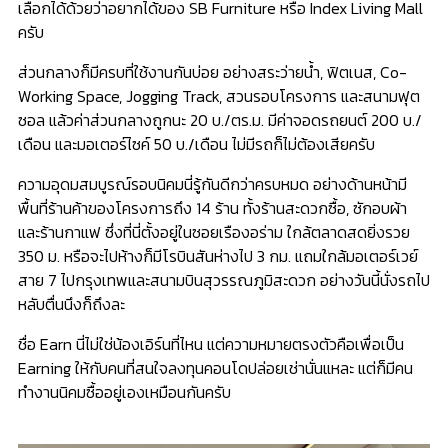
เลือกได้ด้วยว่าอยากได้ของ SB Furniture หรือ Index Living Mall
ครับ
​ส่วนกลางก็มีครบที่ใช้งานกันบ่อย อย่างสระว่ายน้ำ, ฟิตเนส, Co-
Working Space, Jogging Track, สวนรอบโครงการ และสนามฟุต
ซอล แล้วค่าส่วนกลางถูกนะ 20 บ./ตร.ม. มีค่าจอดรถยนต์ 200 บ./
เดือน และมอเตอร์ไซค์ 50 บ./เดือน ไม่มีรถก็ไม่ต้องเสียครับ
​ความอุดมสมบูรณ์รอบนิคมนี่รู้กันดีกว่าครบหมด อย่างด้านหน้ามี
พื้นที่ร้านค้าของโครงการถึง 14 ร้าน ทั้งร้านสะดวกซื้อ, ซักอบผ้า
และร้านกาแฟ ซึ่งที่นี่ตั้งอยู่ในซอยเรืองอร่าม ใกล้ตลาดสดยิ่งรวย
350 ม. หรือจะไปห้างก็มีโรบินสันห่างไป 3 กม. แถมใกล้มอเตอร์เวย์
สาย 7 ไปกรุงเทพและสนามบินสุวรรณภูมิสะดวก อย่างวันนี้นั่งรถไป
หลับตื่นนึงก็ถึงละ
​ชื่อ Earn นี่ไม่ใช่น้องเอิร์นที่ไหน แต่ความหมายตรงตัวคือเพื่อเป็น
Earning ให้กับคนที่สนใจลงทุนคอนโดปล่อยเช่านั่นแหละ แต่ก็มีคน
ทำงานนิคมซื้ออยู่เองเหมือนกันครับ