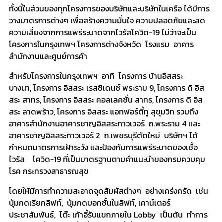
ทั้งนี้ในส่วนของทุกโครงการของบริษัทและบริษัทในเครือ ได้มีการ
วางมาตรการต่างๆ เพื่อสร้างความมั่นใจ ความปลอดภัยและลด
ความเสี่ยงจากการแพร่ระบาดจากไวรัสโควิด-19 ไม่ว่าจะเป็น
โครงการในกรุงเทพฯ โครงการต่างจังหวัด โรงแรม อาคาร
สำนักงานและศูนย์การค้า
สำหรับโครงการในกรุงเทพฯ อาทิ โครงการ บ้านอิสสระ
บางนา, โครงการ อิสสระ เรสซิเดนซ์ พระราม 9, โครงการ ดิ อิส
สระ สาทร, โครงการ อิสสระ คอลเลคชั่น สาทร, โครงการ ดิ อิส
สระ ลาดพร้าว, โครงการ อิสสระ แอทฟอร์ตี้ทู สุขุมวิท รวมถึง
อาคารสำนักงานอาคารชาญอิสสระทาวเวอร์ ถ.พระราม 4 และ
อาคารชาญอิสสระทาวเวอร์ 2 ถ.เพชรบุรีตัดใหม่ บริษัทฯ ได้
กำหนดมาตรการเฝ้าระวัง และป้องกันการแพร่ระบาดของเชื้อ
ไวรัส โควิด-19 ที่เป็นมาตรฐานตามคำแนะนำของกรมควบคุม
โรค กระทรวงสาธารณสุข
โดยให้มีการทำความสะอาดจุดสัมผัสต่างๆ อย่างเคร่งครัด เช่น
ปุ่มกดเรียกลิฟท์, ปุ่มกดบอกชั้นในลิฟท์, เคาน์เตอร์
ประชาสัมพันธ์, โต๊ะ เก้าอี้รับแขกภายใน Lobby เป็นต้น ทำการ