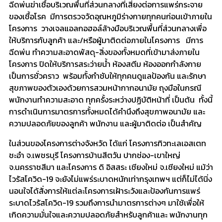
ฉีดพ่นฆ่าเชื้อบริเวณพื้นที่ส่วนกลางที่เสี่ยงต่อการแพร่กระจาย
ของเชื้อโรค มีการตรวจวัดอุณหภูมิร่างกายทุกคนก่อนเข้าภายใน
โครงการ วางเจลแอลกอฮอล์ล้างมือบริเวณพื้นที่ส่วนกลางเพื่อ
ให้บริการกับลูกค้า และ/หรือผู้มาติดต่อภายในโครงการ มีการ
ฉีดพ่น ทำความสะอาดพัสดุ-สิ่งของทั้งหมดที่เข้ามาส่งภายใน
โครงการ ปิดให้บริการสระว่ายน้ำ ห้องสตีม ห้องออกกำลังกาย
เป็นการชั่วคราว พร้อมทั้งกำชับให้ทุกคนดูแลป้องกัน และรักษา
สุขภาพของตัวเองด้วยการสวมหน้ากากอนามัย ถุงมือในกรณี
พนักงานทำความสะอาด ทุกครั้งระหว่างปฏิบัติหน้าที่ เป็นต้น ทั้งนี้
การดำเนินการมาตรการทั้งหมดได้คำนึงถึงสุขภาพอนามัย และ
ความปลอดภัยของลูกค้า พนักงาน และผู้มาติดต่อ เป็นสำคัญ
ในส่วนของโครงการต่างจังหวัด ได้แก่ โครงการทิวทะเลเอสเตท
ชะอำ จ.เพชรบุรี โครงการบ้านสีตวัน ปากช่อง-เขาใหญ่
จ.นครราชสีมา และโครงการ ดิ อิสสระ เชียงใหม่ จ.เชียงใหม่ แม้ว่า
ไวรัสโควิด-19 จะยังไม่แพร่ระบาดหนักเท่ากรุงเทพฯ แต่ก็ไม่ได้นิ่ง
นอนใจได้สั่งการให้แต่ละโครงการเฝ้าระวังและป้องกันการแพร่
ระบาดไวรัสโควิด-19 รวมถึงการนำมาตรการต่างๆ มาใช้เพื่อให้
เกิดความมั่นใจและความปลอดภัยสำหรับลูกค้าและ พนักงานทุก