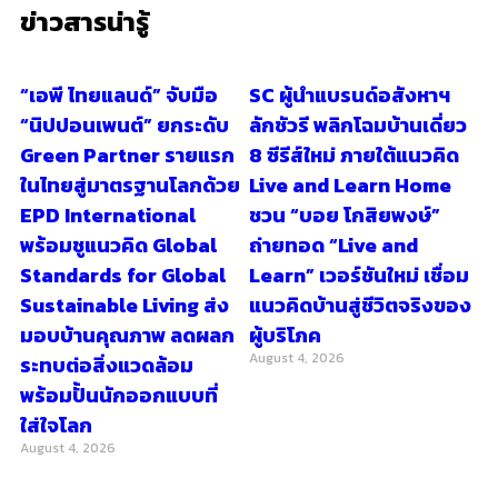
ข่าวสารน่ารู้
“เอพี ไทยแลนด์” จับมือ
SC ผู้นำแบรนด์อสังหาฯ
“นิปปอนเพนต์” ยกระดับ
ลักชัวรี พลิกโฉมบ้านเดี่ยว
Green Partner รายแรก
8 ซีรีส์ใหม่ ภายใต้แนวคิด
ในไทยสู่มาตรฐานโลกด้วย
Live and Learn Home
EPD International
ชวน “บอย โกสิยพงษ์”
พร้อมชูแนวคิด Global
ถ่ายทอด “Live and
Standards for Global
Learn” เวอร์ชันใหม่ เชื่อม
Sustainable Living ส่ง
แนวคิดบ้านสู่ชีวิตจริงของ
มอบบ้านคุณภาพ ลดผลก
ผู้บริโภค
August 4, 2026
ระทบต่อสิ่งแวดล้อม
พร้อมปั้นนักออกแบบที่
ใส่ใจโลก
August 4, 2026