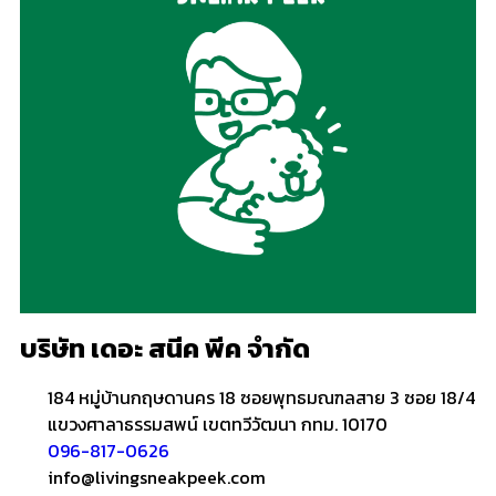
บริษัท เดอะ สนีค พีค จำกัด
184 หมู่บ้านกฤษดานคร 18 ซอยพุทธมณฑลสาย 3 ซอย 18/4
แขวงศาลาธรรมสพน์ เขตทวีวัฒนา กทม. 10170
096-817-0626
info@livingsneakpeek.com