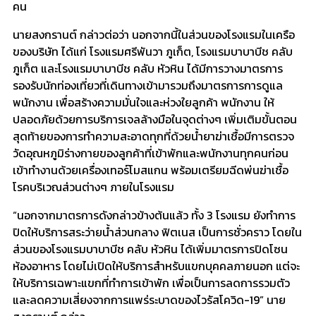
คน
นายสงกรานต์ กล่าวต่อว่า นอกจากนี้ในส่วนของโรงแรมในเครือ
ของบริษัท ได้แก่ โรงแรมศรีพันวา ภูเก็ต, โรงแรมบาบาบีช คลับ
ภูเก็ต และโรงแรมบาบาบีช คลับ หัวหิน ได้มีการวางมาตรการ
รองรับนักท่องเที่ยวที่เดินทางเข้ามารวมถึงมาตรการการดูแล
พนักงาน เพื่อสร้างความมั่นใจและห่วงใยลูกค้า พนักงาน ให้
ปลอดภัยด้วยการบริการเจลล้างมือในจุดต่างๆ เพิ่มเติมขั้นตอน
สุดท้ายของการทำความสะอาดทุกที่ด้วยน้ำยาฆ่าเชื้อมีการตรวจ
วัดอุณหภูมิร่างกายของลูกค้าที่เข้าพักและพนักงานทุกคนก่อน
เข้าทำงานด้วยเครื่องเทอร์โมสแกน พร้อมเตรียมฉีดพ่นฆ่าเชื้อ
โรคบริเวณส่วนต่างๆ ภายในโรงแรม
“นอกจากมาตรการดังกล่าวข้างต้นแล้ว ทั้ง 3 โรงแรม ยังทำการ
ปิดให้บริการสระว่ายน้ำส่วนกลาง ฟิตเนส เป็นการชั่วคราว โดยใน
ส่วนของโรงแรมบาบาบีช คลับ หัวหิน ได้เพิ่มมาตรการปิดโซน
ห้องอาหาร โดยไม่เปิดให้บริการสำหรับแขกบุคคลภายนอก แต่จะ
ให้บริการเฉพาะแขกที่ทำการเข้าพัก เพื่อเป็นการลดการรวมตัว
และลดความเสี่ยงจากการแพร่ระบาดของไวรัสโควิด-19” นาย