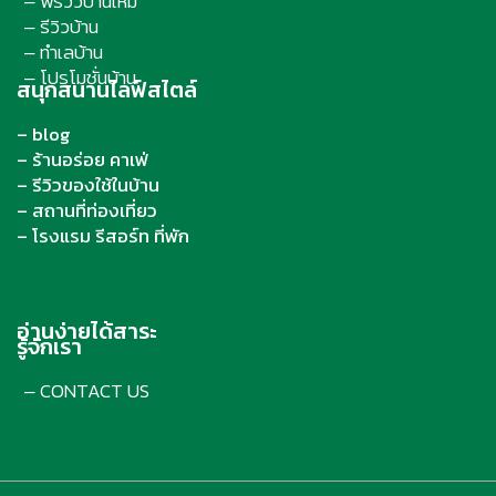
พรีวิวบ้านใหม่
–
รีวิวบ้าน
–
ทำเลบ้าน
–
โปรโมชั่นบ้าน
–
สนุกสนานไลฟ์สไตล์
– blog
– ร้านอร่อย คาเฟ่
– รีวิวของใช้ในบ้าน
– สถานที่ท่องเที่ยว
– โรงแรม รีสอร์ท ที่พัก
อ่านง่ายได้สาระ
รู้จักเรา
CONTACT US
–