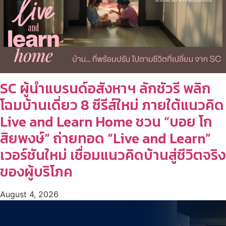
SC ผู้นำแบรนด์อสังหาฯ ลักชัวรี พลิก
โฉมบ้านเดี่ยว 8 ซีรีส์ใหม่ ภายใต้แนวคิด
Live and Learn Home ชวน “บอย โก
สิยพงษ์” ถ่ายทอด “Live and Learn”
เวอร์ชันใหม่ เชื่อมแนวคิดบ้านสู่ชีวิตจริง
ของผู้บริโภค
August 4, 2026