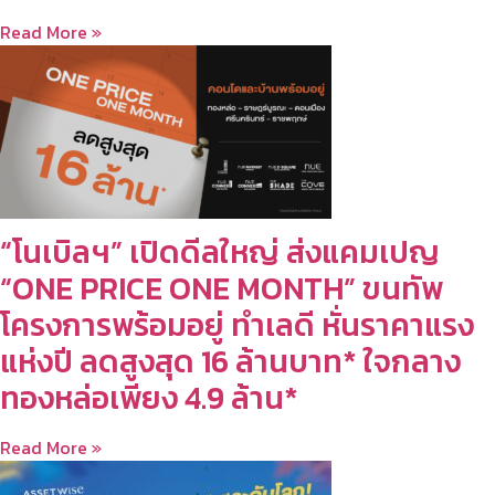
Read More »
“โนเบิลฯ” เปิดดีลใหญ่ ส่งแคมเปญ
“ONE PRICE ONE MONTH” ขนทัพ
โครงการพร้อมอยู่ ทำเลดี หั่นราคาแรง
แห่งปี ลดสูงสุด 16 ล้านบาท* ใจกลาง
ทองหล่อเพียง 4.9 ล้าน*
Read More »