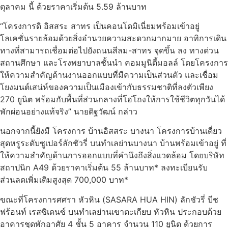
ตุลาคม นี้ ด้วยราคาเริ่มต้น 5.59 ล้านบาท
“โครงการดิ อิสสระ สาทร เป็นคอนโดมิเนี่ยมพร้อมเข้าอยู่
โลเคชั่นรายล้อมด้วยสิ่งอำนวยความสะดวกมากมาย อาทิการเดิน
ทางที่สามารถเชื่อมต่อไปยังถนนสีลม-สาทร จุดขึ้น ลง ทางด่วน
สถานศึกษา และโรงพยาบาลชั้นนำ คอมมูนิตี้มอลล์ โดยโครงการ
ให้ความสำคัญด้านงานออกแบบที่มีความเป็นส่วนตัว และเชื่อม
โยงมนต์เสน่ห์ของความเป็นเมืองเข้ากับธรรมชาติที่ลงตัวเพียง
270 ยูนิต พร้อมกับพื้นที่ส่วนกลางที่โอ่โถงให้การใช้ชีวิตทุกวันได้
พักผ่อนอย่างแท้จริง” นายดิฐวัฒน์ กล่าว
นอกจากนี้ยังมี โครงการ บ้านอิสสระ บางนา โครงการบ้านเดี่ยว
สุดหรูระดับซูเปอร์ลักชัวรี่ บนทำเลย่านบางนา บ้านพร้อมเข้าอยู่ ที่
ให้ความสำคัญด้านการออกแบบที่คำนึงถึงสิ่งแวดล้อม โดยบริษัท
สถาปนิก A49 ด้วยราคาเริ่มต้น 55 ล้านบาท* ลงทะเบียนรับ
ส่วนลดเพิ่มเติมสูงสุด 700,000 บาท*
ขณะที่โครงการศศรา หัวหิน (SASARA HUA HIN) ลักชัวรี่ บีช
ฟร้อนท์ เรสซิเดนซ์ บนทำเลย่านเขาตะเกียบ หัวหิน ประกอบด้วย
อาคารชุดพักอาศัย 4 ชั้น 5 อาคาร จำนวน 110 ยูนิต ด้วยการ