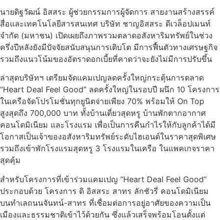
นายดิฐวัฒน์ อิสสระ ผู้ช่วยกรรมการผู้จัดการ สายงานสร้างสรรค์
สื่อและเทคโนโลยีสารสนเทศ บริษัท ชาญอิสสระ ดีเวล็อปเมนท์
จำกัด (มหาชน) เปิดเผยถึงภาพรวมตลาดอสังหาริมทรัพย์ในช่วง
ครึ่งปีหลังยังมีปัจจัยสนับสนุนการเติบโต มีการฟื้นตัวทางเศรษฐกิจ
รวมถึงแนวโน้มของอัตราดอกเบี้ยที่คาดว่าจะยังไม่มีการปรับขึ้น
ล่าสุดบริษัทฯ เตรียมจัดแคมเปญลดครั้งใหญ่กระตุ้นการตลาด
“Heart Deal Feel Good” ลดครั้งใหญ่ในรอบปี ผนึก 10 โครงการ
ในเครือจัดโปรโมชั่นทุกยูนิตจ่ายเพียง 70% พร้อมให้ On Top
สูงสุดถึง 700,000 บาท ทั้งบ้านเดี่ยวสุดหรู บ้านพักตากอากาศ
คอนโดมิเนียม และโรงแรม เพื่อเป็นการคืนกำไรให้กับลูกค้าได้มี
โอกาสเป็นเจ้าของอสังหาริมทรัพย์ระดับไฮเอนด์ในราคาสุดพิเศษ
รวมถึงเข้าพักโรงแรมสุดหรู 3 โรงแรมในเครือ ในแพคเกจราคา
สุดคุ้ม
สำหรับโครงการที่เข้าร่วมแคมเปญ “Heart Deal Feel Good”
ประกอบด้วย โครงการ ดิ อิสสระ สาทร ลักชัวรี่ คอนโดมิเนียม
บนทำเลถนนจันทน์-สาทร ที่เชื่อมต่อการอยู่อาศัยของความเป็น
เมืองและธรรมชาติเข้าไว้ด้วยกัน ซึ่งแล้วเสร็จพร้อมโอนตั้งแต่