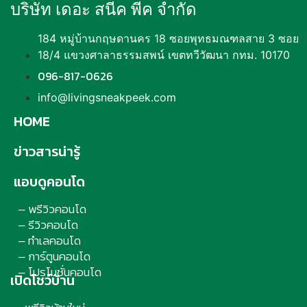
บริษัท เดอะ สนีค พีค จำกัด
184 หมู่บ้านกฤษดานคร 18 ซอยพุทธมณฑลสาย 3 ซอย
18/4 แขวงศาลาธรรมสพน์ เขตทวีวัฒนา กทม. 10170
096-817-0626
info@livingsneakpeek.com
HOME
ข่าวสารน่ารู้
แอบดูคอนโด
พรีวิวคอนโด
–
รีวิวคอนโด
–
ทำเลคอนโด
–
การ์ตูนคอนโด
–
โปรโมชั่นคอนโด
–
เปิดโชว์บ้าน