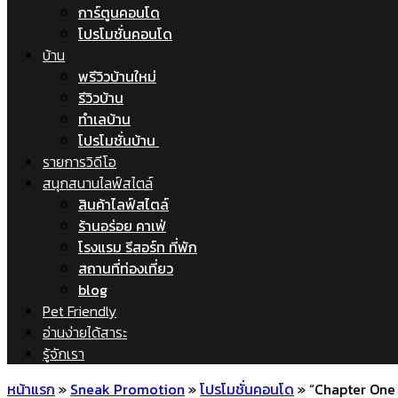
การ์ตูนคอนโด
โปรโมชั่นคอนโด
บ้าน
พรีวิวบ้านใหม่
รีวิวบ้าน
ทำเลบ้าน
โปรโมชั่นบ้าน
รายการวิดีโอ
สนุกสนานไลฟ์สไตล์
สินค้าไลฟ์สไตล์
ร้านอร่อย คาเฟ่
โรงแรม รีสอร์ท ที่พัก
สถานที่ท่องเที่ยว
blog
Pet Friendly
อ่านง่ายได้สาระ
รู้จักเรา
หน้าแรก
»
Sneak Promotion
»
โปรโมชั่นคอนโด
»
“Chapter One S