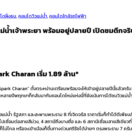
โดฝั่งธน
,
คอนโดวิวแม่น้ำ
,
คอนโดใกล้รถไฟฟ้า
ำเจ้าพระยา พร้อมอยู่ปลายปี เปิดชมตึกจริบ 1
k Charan เริ่ม 1.89 ล้าน*
park Charan” ตั้งตระหง่านเตรียมพร้อมจะให้เข้าอยู่ปลายปีนี้แล้วครับ
มาหลายปีพฤกษาก็กลับมากับคอนโดใหม่แห่งนี้ที่ยังเน้นการได้ชมวิวแม่น้ำเ
่น้ำ รัฐสภา และสะพานพระราม 8 ที่เจิดจรัส ราคาเริ่มก็ทำได้ดีเพี
เชื่อมต่อสายสีม่วง, 4 สถานีถึงบางซื่อ และ 6 สถานีเชื่อมสายสีเขียว
มากก็ไม่ไกล หรือจะเข้าเมืองก็ขึ้นทางด่วนศรีรัชได้ง่ายๆ ตรงพระราม 7 ครับ