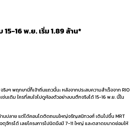
5-16 พ.ย. เริ่ม 1.89 ล้าน*
 จริงๆ พฤกษานี่ก็เจ้าถิ่นแถวนี้นะ หลังจากประสบความสำเร็จจาก RIO
ช่นเดิม ใครที่สนใจไปดูห้องตัวอย่างบนตึกจริงได้ 15-16 พ.ย. นี้ใน
ยงล้านปลาย แต่ได้คอนโดติดถนนใหญ่จรัญสนิทวงศ์ เดินไปขึ้น MRT
ที่จตุจักรได้ เลยโครงการไปนิดนึงมี 7-11 ใหญ่ และตลาดขนาดย่อมให้