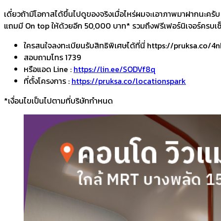
เดี๋ยวถ้ามีโอกาสได้ขึ้นไปดูของจริงเมื่อไหร่ผมจะเอาภาพมาฝากนะครั
แถมมี On top ให้ด้วยอีก 50,000 บาท* รวมถึงฟรีเฟอร์นิเจอร์ครบเซ
ใครสนใจลงทะเบียนรับสิทธิพิเศษได้ที่นี่ https://pruksa.co/
สอบถามโทร 1739
หรือแอด Line :
https://lin.ee/SODVf8q
ที่ตั้งโครงการ :
https://pruksa.co/locationspark
*เงื่อนไขเป็นไปตามที่บริษัทกำหนด