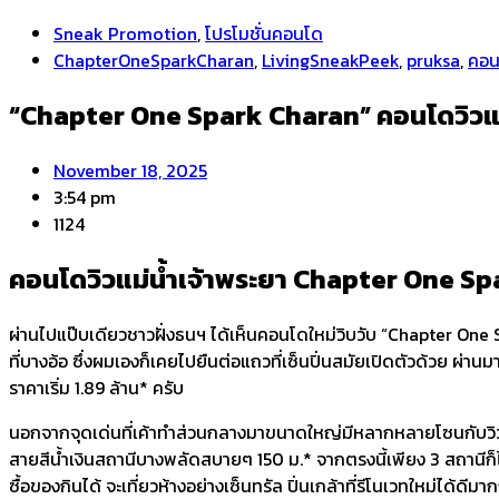
Sneak Promotion
,
โปรโมชั่นคอนโด
ChapterOneSparkCharan
,
LivingSneakPeek
,
pruksa
,
คอน
“Chapter One Spark Charan” คอนโดวิวแม่น้
November 18, 2025
3:54 pm
1124
คอนโดวิวแม่น้ำเจ้าพระยา Chapter One Spar
ผ่านไปแป๊บเดียวชาวฝั่งธนฯ ได้เห็นคอนโดใหม่วิบวับ “Chapter One S
ที่บางอ้อ ซึ่งผมเองก็เคยไปยืนต่อแถวที่เซ็นปิ่นสมัยเปิดตัวด้วย ผ่าน
ราคาเริ่ม 1.89 ล้าน* ครับ
นอกจากจุดเด่นที่เค้าทำส่วนกลางมาขนาดใหญ่มีหลากหลายโซนกับวิวแม
สายสีน้ำเงินสถานีบางพลัดสบายๆ 150 ม.* จากตรงนี้เพียง 3 สถานีก็ไป
ซื้อของกินได้ จะเที่ยวห้างอย่างเซ็นทรัล ปิ่นเกล้าที่รีโนเวทใหม่ได้ดี