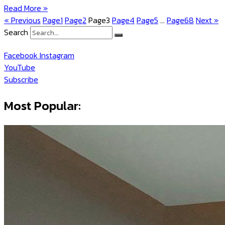
Read More »
« Previous
Page
1
Page
2
Page
3
Page
4
Page
5
…
Page
68
Next »
Search
Facebook
Instagram
YouTube
Subscribe
Most Popular: