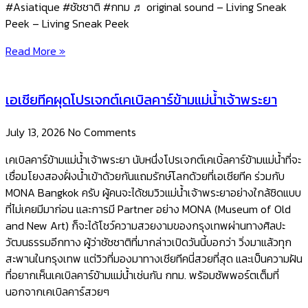
#Asiatique #ชัชชาติ #กทม ♬ original sound – Living Sneak
Peek – Living Sneak Peek
Read More »
เอเชียทีคผุดโปรเจกต์เคเบิลคาร์ข้ามแม่น้ำเจ้าพระยา
July 13, 2026
No Comments
เคเบิลคาร์ข้ามแม่น้ำเจ้าพระยา นับหนึ่งโปรเจกต์เคเบิ้ลคาร์ข้ามแม่น้ำที่จะ
เชื่อมโยงสองฝั่งน้ำเข้าด้วยกันแถมรักษ์โลกด้วยที่เอเชียทีค ร่วมกับ
MONA Bangkok ครับ ผู้คนจะได้ชมวิวแม่น้ำเจ้าพระยาอย่างใกล้ชิดแบบ
ที่ไม่เคยมีมาก่อน และการมี Partner อย่าง MONA (Museum of Old
and New Art) ก็จะได้โชว์ความสวยงามของกรุงเทพผ่านทางศิลปะ
วัฒนธรรมอีกทาง ผู้ว่าชัชชาติที่มากล่าวเปิดวันนี้บอกว่า วิ่งมาแล้วทุก
สะพานในกรุงเทพ แต่วิวที่มองมาทางเชียทีคนี่สวยที่สุด และเป็นความฝัน
ที่อยากเห็นเคเบิลคาร์ข้ามแม่น้ำเช่นกัน กทม. พร้อมซัพพอร์ตเต็มที่
นอกจากเคเบิลคาร์สวยๆ