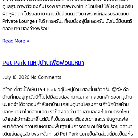
ดูแลสุขภาพตัวเองกับโรงพยาบาลพญาไท 2 โฉมใหม่ โอ้โห ดูโมเดิร์น
ผิดหูผิดตา โปร่งสบาย แถมเป็นส่วนตัวด้วย เพราะมีห้องรับรองแบบ
Private Lounge ให้บริการครับ.. ที่ผมนั่งอยู่นี่แหละครับ นั่งในนี้มีดนตรี
คลอเบาๆ ของว่างพร้อม
Read More »
Pet Park ในหมู่บ้านเพื่อพ่อแม่หมา
July 16, 2026
No Comments
ดีใจที่เดี๋ยวนี้ได้เห็น Pet Park อยู่ในหมู่บ้านเยอะขึ้นแล้วครับ 😊🐶 คือ
บ้านที่ผมอยู่ทุกวันนี้ก็ไม่ได้มีสวนน้องหมาแยกจากสวนหลักของหมู่บ้าน
นะ แต่จำได้ว่าตอนกำลังหาบ้าน เคยไปดูบางโครงการเค้าปักป้ายห้าม
น้องหมาเข้าไว้ที่สวนเลย เราก็สงสัยว่า เอ้าแล้วน้องจะไปเดินตรงไหน ​
เข้าใจล่ะว่ากลัวมาอึ๊ แต่มันก็เป็นธรรมชาติของเขา และเราในฐานะพ่อ
หมาก็ต้องมีความรับผิดชอบพื้นฐานในการคอยเก็บให้เรียบร้อยเวลามา
เดินเล่นอยู่แล้ว เพราะงั้นการมี Pet Park แยกเป็นสัดส่วนนี่มันเป็นอะไร