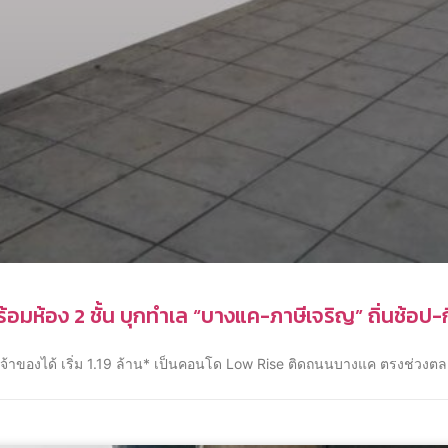
ร้อมห้อง 2 ชั้น บุกทำเล “บางแค-ภาษีเจริญ” ถิ่นช้อป-ก
จ้าของได้ เริ่ม 1.19 ล้าน* เป็นคอนโด Low Rise ติดถนนบางแค ตรงช่วงตล