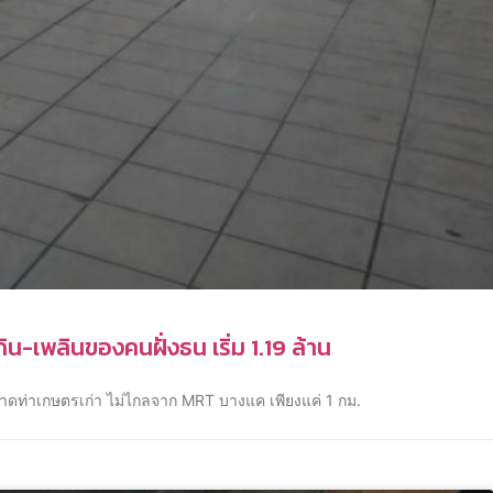
ิน-เพลินของคนฝั่งธน เริ่ม 1.19 ล้าน
าดท่าเกษตรเก่า ไม่ไกลจาก MRT บางแค เพียงแค่ 1 กม.