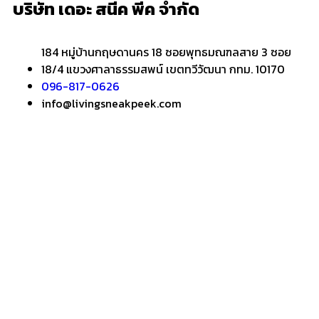
บริษัท เดอะ สนีค พีค จำกัด
184 หมู่บ้านกฤษดานคร 18 ซอยพุทธมณฑลสาย 3 ซอย
18/4 แขวงศาลาธรรมสพน์ เขตทวีวัฒนา กทม. 10170
096-817-0626
info@livingsneakpeek.com
HOME
ข่าวสารน่ารู้
แอบดูคอนโด
–
พรีวิวคอนโด
–
รีวิวคอนโด
–
ทำเลคอนโด