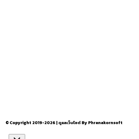
– สถานที่ท่องเที่ยว
– โรงแรม รีสอร์ท ที่พัก
อ่านง่ายได้สาระ
รู้จักเรา
–
CONTACT US
© Copyright 2019-2026 | ดูแลเว็บไซต์ By Phranakornsoft