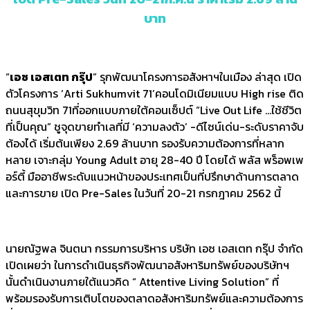
บาท
“
เอซ เอสเตท กรุ๊ป
” รุกพัฒนาโครงการอสังหาฯในเมือง ล่าสุด เปิด
ตัวโครงการ ‘Arti Sukhumvit 71’คอนโดมิเนียมแบบ High rise ติด
ถนนสุขุมวิท 71ที่ออกแบบภายใต้คอนเซ็ปต์ “Live Out Life …ใช้ชีวิต
ที่เป็นคุณ” ชูจุดขายทำเลที่มี ‘ความลงตัว’ -ดีไซน์เด่น-ระดับราคาจับ
ต้องได้ เริ่มต้นเพียง 2.69 ล้านบาท รองรับความต้องการที่หลาก
หลาย เจาะกลุ่ม Young Adult อายุ 28-40 ปี โดยได้ พลัส พร็อพเพ
อร์ตี้ มืออาชีพระดับแนวหน้าของประเทศเป็นที่ปรึกษาด้านการตลาด
และการขาย เปิด Pre-Sales ในวันที่ 20-21 กรกฎาคม 2562 นี้
นายณัฐพล จินตนา กรรมการบริหาร บริษัท เอซ เอสเตท กรุ๊ป จำกัด
เปิดเผยว่า ในการดำเนินธุรกิจพัฒนาอสังหาริมทรัพย์ของบริษัทฯ
นั้นดำเนินงานภายใต้แนวคิด “ Attentive Living Solution” ที่
พร้อมรองรับการเติบโตของตลาดอสังหาริมทรัพย์และความต้องการ