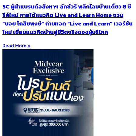
SC ผู้นำแบรนด์อสังหาฯ ลักชัวรี พลิกโฉมบ้านเดี่ยว 8 ซี
รีส์ใหม่ ภายใต้แนวคิด Live and Learn Home ชวน
“บอย โกสิยพงษ์” ถ่ายทอด “Live and Learn” เวอร์ชัน
ใหม่ เชื่อมแนวคิดบ้านสู่ชีวิตจริงของผู้บริโภค
Read More »