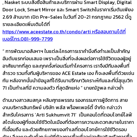
, Nasket ระบบสั่งซื้อสินค้าและบริการผ่าน Smart Display, Digital
Door Lock, Smart Mirror และ Smart Switchในราคาเริ่มต้นเพียง
2.69 ล้านบาท เปิด Pre-Sales ในวันที่ 20-21 กรกฎาคม 2562 นี้ดู
รายละเอียดเพิ่มเติมได้ที่
https://www.aceestate.co.th/condo/arti หรือสอบถามได้ที่
เบอร์โทร.081-999-7799
“ การพัฒนาอสังหาฯ ในแต่ละโครงการเราคำนึงถึงทำเลเป็นสำคัญ
อันดับแรกก่อนเสมอ เพราะเป็นสิ่งที่จะส่งผลต่อการใช้ชีวิตของผู้อยู่
อาศัยมากที่สุด และทุกครั้งก่อนเริ่มทำโครงการ เราจึงมีทีมลงพื้นที่
สำรวจ รวมทั้งทีมผู้บริหารของ ACE Estate เอง ก็จะลงพื้นที่ด้วยเช่น
กัน หลังจากนั้นนำข้อมูลที่ได้รับมาปรึกษาวิเคราะห์กันและที่นี่สุขุมวิท
71 เป็นทำเลที่มี ความลงตัว ที่สุดอีกแห่ง ” นายณัฐพล กล่าวย้ำ
ด้านนางสาวสมสกุล หลิมศุทธพรรณ รองกรรมการผู้จัดการ สาย
งานบริหารสินทรัพย์ บริษัท พลัส พร็อพเพอร์ตี้ จำกัด กล่าวว่า
สำหรับโครงการ ‘Arti Sukhumvit 71’ เป็นคอนโดที่ตอบโจทย์ไลฟ์
สไตล์ของผู้ที่ชอบใช้ชีวิตในเมืองที่ต้องการความสะดวกสบายในราคา
ที่เอื้อมถึง และด้วยศักยภาพของทำเลที่ตอบโจทย์การใช้ชีวิตรอบ
ด้าน จึงเหมาะกับทั้งกลุ่มผู้ที่ต้องการซื้อเพื่ออยู่อาศัยจริงหรือการซื้อ