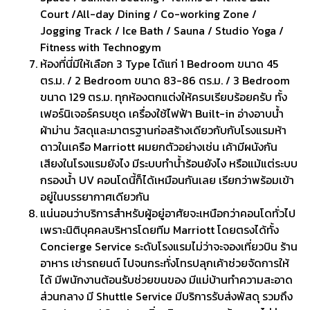
Court /All-day Dining / Co-working Zone /
Jogging Track / Ice Bath / Sauna / Studio Yoga /
Fitness with Technogym
ห้องที่นี่มีให้เลือก 3 Type ได้แก่ 1 Bedroom ขนาด 45
ตร.ม. / 2 Bedroom ขนาด 83-86 ตร.ม. / 3 Bedroom
ขนาด 129 ตร.ม. ทุกห้องตกแต่งให้ครบเรียบร้อยครับ ทั้ง
เฟอร์นิเจอร์ครบชุด เครื่องใช้ไฟฟ้า Built-in อ่างอาบน้ำ
ผ้าม่าน วัสดุและมาตรฐานก่อสร้างเดียวกับกับโรงแรมห้า
ดาวในเครือ Marriott ผมยกตัวอย่างเช่น เค้ามีผนังกัน
เสียงในโรงแรมยังไง มีระบบทำน้ำร้อนยังไง หรือแม้แต่ระบบ
กรองน้ำ UV คอนโดนี้ก็ได้เหมือนกันเลย เรียกว่าพร้อมเข้า
อยู่ในบรรยากาศเดียวกัน
แน่นอนว่าบริการสำหรับผู้อยู่อาศัยจะเหนือกว่าคอนโดทั่วไป
เพราะนิติบุคคลบริหารโดยทีม Marriott โดยตรงได้ทั้ง
Concierge Service ระดับโรงแรมไม่ว่าจะจองเที่ยวบิน ร้าน
อาหาร เช่ารถยนต์ ไปจนกระทั่งโทรปลุกเค้าช่วยจัดการให้
ได้ มีพนักงานต้อนรับช่วยขนของ มีแม่บ้านทำความสะอาด
ส่วนกลาง มี Shuttle Service มีบริการรับส่งพัสดุ รวมถึง