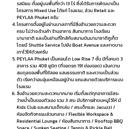
รสนิยม ตั้งอยู่บนพื้นที่กว่า 13 ไร่ ซึ่งได้รับการพัฒนาเป็น
โครงการ Mixed Use ได้แก่ โรงแรม, ส่วน Retail และ
PEYLAA Phuket ครับ
โครงการตั้งอยู่ในย่านบางเทาที่มีสิ่งอำนวยความสะดวก
ครบ ไม่ว่าจะร้านค้า ร้านอาคาร สันทนาการ โรงเรียน
นานาชาติ และเป็นย่านที่ใกล้กับสนามบินนานาชาติภูเก็ต
โดยมี Shuttle Service ไปยัง Boat Avenue และหาดบาง
เทาไว้ให้ด้วยครับ
PEYLAA Phuket เป็นคอนโด Low Rise 7 ชั้น มีทั้งหมด 3
อาคาร รวม 408 ยูนิต (ที่จอดรถ 191 ช่องจอด) เน้นความ
สมดุลของพื้นที่ใช้สอย แสงธรรมชาติ และความเป็นส่วน
ตัว เรียกว่าอบอุ่นเหมือนอยู่บ้าน แถมสบายด้วยบริการแบบ
โรงแรม
สิ่งอำนวยความสะดวกมากมาย เริ่มตั้งแต่ทุกอาคารมีสระ
ว่ายน้ำเป็นของตัวเอง รวม 3 สระ มีบริการผ้าขนหนูไว้ให้ มี
Kids Club และสนามเด็กเล่น / สระเด็กและ Jacuzzi /
ห้องจัดกิจกรรมส่วนกลาง / Flexible Workspace &
Residential Lounge / ห้องสันทนาการ / Rooftop BBQ
Space / Sunken Seating / Tennis & Pickle Ball