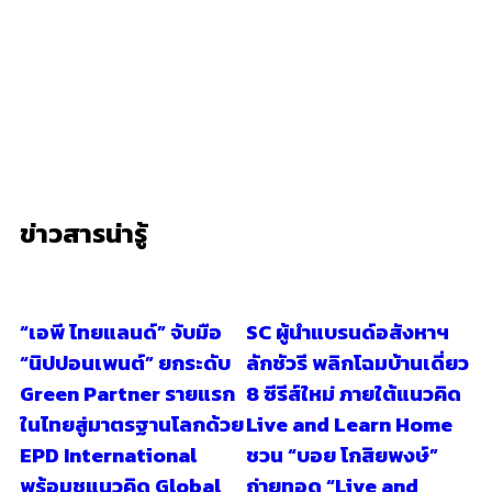
ข่าวสารน่ารู้
“เอพี ไทยแลนด์” จับมือ
SC ผู้นำแบรนด์อสังหาฯ
“นิปปอนเพนต์” ยกระดับ
ลักชัวรี พลิกโฉมบ้านเดี่ยว
Green Partner รายแรก
8 ซีรีส์ใหม่ ภายใต้แนวคิด
ในไทยสู่มาตรฐานโลกด้วย
Live and Learn Home
EPD International
ชวน “บอย โกสิยพงษ์”
พร้อมชูแนวคิด Global
ถ่ายทอด “Live and