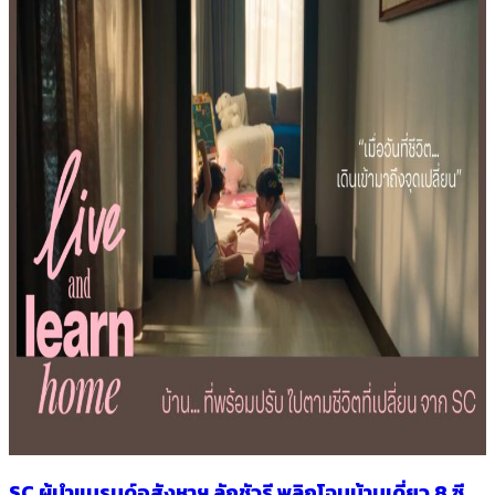
SC ผู้นำแบรนด์อสังหาฯ ลักชัวรี พลิกโฉมบ้านเดี่ยว 8 ซี