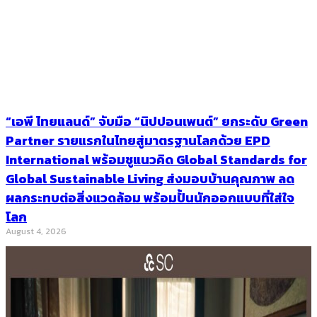
“เอพี ไทยแลนด์” จับมือ “นิปปอนเพนต์” ยกระดับ Green
Partner รายแรกในไทยสู่มาตรฐานโลกด้วย EPD
International พร้อมชูแนวคิด Global Standards for
Global Sustainable Living ส่งมอบบ้านคุณภาพ ลด
ผลกระทบต่อสิ่งแวดล้อม พร้อมปั้นนักออกแบบที่ใส่ใจ
โลก
August 4, 2026