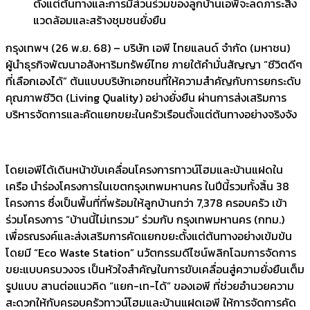
ตั้งแต่ต้นทางและการมีส่วนร่วมของลูกบ้านเอพีจะลดภาระสิ่ง
แวดล้อมและสร้างชุมชนยั่งยืน
กรุงเทพฯ (26 พ.ย. 68) – บริษัท เอพี ไทยแลนด์ จำกัด (มหาชน)
ผู้นำธุรกิจพัฒนาอสังหาริมทรัพย์ไทย ภายใต้คำมั่นสัญญา “ชีวิตดีๆ
ที่เลือกเองได้” ต้นแบบบริษัทเอกชนที่ให้ความสำคัญกับการยกระดับ
คุณภาพชีวิต (Living Quality) อย่างยั่งยืน ผ่านการส่งเสริมการ
บริหารจัดการและคัดแยกขยะในครัวเรือนตั้งแต่ต้นทางอย่างจริงจัง
โดยเอพีได้เดินหน้าขับเคลื่อนโครงการทาวน์โฮมและบ้านแฝดใน
เครือ นำร่องโครงการในเขตกรุงเทพมหานคร ในปีนี้รวมทั้งสิ้น 38
โครงการ ซึ่งเป็นพื้นที่ที่พร้อมให้ลูกบ้านกว่า 7,378 ครอบครัว เข้า
ร่วมโครงการ “บ้านนี้ไม่เทรวม” ร่วมกับ กรุงเทพมหานคร (กทม.)
เพื่อรณรงค์และส่งเสริมการคัดแยกขยะตั้งแต่ต้นทางอย่างเข้มข้น
โดยมี “Eco Waste Station” นวัตกรรมดีไซน์พลิกโฉมการจัดการ
ขยะแบบครบวงจร เป็นหัวใจสำคัญในการขับเคลื่อนสู่ความยั่งยืนเต็ม
รูปแบบ สานต่อแนวคิด “แยก-เท-ได้” ของเอพี ที่ช่วยอำนวยความ
สะดวกให้กับครอบครัวทาวน์โฮมและบ้านแฝดเอพี ให้การจัดการคัด