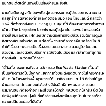
แยกขยะตั้งแต่ต้นทางเป็นเรื่องง่ายและยั่งยืน
นายกิตติเชษฐ์ สถิตย์นพชัย ผู้ช่วยกรรมการผู้อำนวยการ สายงาน
กลยุทธ์การตลาดองค์กรและดิจิตอล บมจ. เอพี ไทยแลนด์ กล่าวว่า
“เอพีเชื่อว่าการส่งมอบ ‘Living Quality’ ที่ดี ต้องมาจากการทำความ
เข้าใจ The Unspoken Needs ของผู้อยู่อาศัย เราพบว่าครอบครัว
ทาวน์โฮมและบ้านแฝดเอพีมีความต้องการที่จะมีส่วนร่วมในการดูแล
สิ่งแวดล้อมอย่างชัดเจน แต่สิ่งที่พวกเขาต้องการคือ ‘เครื่องมือ’ ที่
ทำให้เรื่องยากกลายเป็นเรื่องง่าย สะดวกสบาย ควบคู่ไปกับความ
สวยงามและลงตัวกับบริบทการใช้ชีวิตในเมือง และที่สำคัญที่สุดคือ
ต้องยั่งยืนและวัดผลได้จริง”
“นี่คือที่มาของการพัฒนานวัตกรรม Eco Waste Station ที่ไม่ได้
เป็นเพียงการดีไซน์จุดคัดแยกการทิ้งขยะตั้งแต่ต้นทางในโครงการเอ
พี แต่เป็นโครงสร้างพื้นฐานภายใต้แนวคิด แยก-เท-ได้ ที่ช่วยให้ลูก
บ้านสามารถคัดแยกขยะได้อย่างมีประสิทธิภาพ จนสามารถลด
ปริมาณขยะที่ต้องกำจัดและรีไซเคิลได้กว่า 49,000 กิโลกรัม ซึ่งเป็น
ข้อพิสูจน์ถึงความมุ่งมั่นที่แท้จริงของทั้งเอพีและลูกบ้านในการสร้าง
ความเปลี่ยนแปลงที่ยั่งยืน”