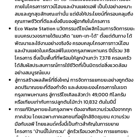
ภายในโครงการทาวน์โฮมและบ้านแฝดเอพี เป็นไปอย่างเหมาะ
สมและถูกสุขลักษณะเท่านั้น แต่ยังให้ประโยชน์ที่ครอบคลุมถึง
คุณภาพชีวิตที่ดีและยั่งยืนของผู้อาศัยในโครงการ
Eco Waste Station นวัตกรรมดีไซน์พลิกโฉมการจัดการขยะ
แบบครบวงจรภายใต้แนวคิด “แยก-เท-ได้” ตั้งแต่ต้นทาง ได้
พัฒนาและใช้งานอย่างจริงจัง ครอบคลุมโครงการทาวน์โฮม
และบ้านแฝดในเครือเอพีในเขตกรุงเทพมหานคร ปีนี้รวม 38
โครงการ ซึ่งเป็นพื้นที่ที่พร้อมให้ลูกบ้านกว่า 7,378 ครอบครัว
ได้สัมผัสประสบการณ์การใช้ชีวิตที่เป็นมิตรต่อสิ่งแวดล้อม
อย่างสมบูรณ์แบบ
สู่การสร้างผลลัพธ์ที่ยิ่งใหญ่ การจัดการแยกขยะอย่างถูกต้อง
ลดปริมาณขยะที่ต้องกำจัด และส่งขยะของโครงการในเขต
กรุงเทพมหานคร สู่การรีไซเคิลแล้วกว่า 49,000 กิโลกรัม
หรือเทียบเท่ากับการปลูกต้นไม้กว่า 10,832 ต้นในปีนี้
การแก้ปัญหาขยะในกรุงเทพฯ ต้องอาศัยความร่วมมือจากทุก
ภาคส่วน โดยเฉพาะภาคเอกชนที่อยู่ใกล้ชิดชุมชน ความร่วม
มือกับเอพี ไทยแลนด์ครั้งนี้เป็นก้าวสำคัญในการขยาย
โครงการ “บ้านนี้ไม่เทรวม” สู่ครัวเรือนวงกว้าง การแยกขยะ