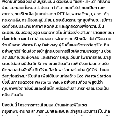
ฟังก์ชันที่จริงใจและสมบูรณ์แบบ ด้วยระบบ “แยก-เท-ได้” ที่ใช้งาน
ง่าย แยกขยะทั้งหมด 4 ประเภท ได้แก่ ขยะทั่วไป, ขยะเปียก เศษ
อาหาร, ขยะรีไซเคิล (แยกประเภท PET ใส, พลาสติกขุ่น, ขวดแก้ว,
กระดาษลัง, กระป๋องอะลูมิเนียม), ขยะอันตราย ถูกสุขลักษณะ (มีการ
ติดตั้งระบบระบายอากาศ ลดกลิ่น) และถูกจัดวางเพื่อความเป็น
ระเบียบเรียบร้อยสูงสุด นอกจากดีไซน์ที่ช่วยส่งเสริมการคัดแยกขยะ
ตั้งแต่ต้นทางแล้ว ในส่วนของการจัดการขยะรีไซเคิล ยังได้รับความ
ร่วมมือจาก Waste Buy Delivery ผู้รับซื้อและจัดการวัสดุรีไซเคิล
อย่างถูกวิธี ก่อนส่งต่อเข้าสู่กระบวนการรีไซเคิลตามมาตรฐาน ช่วย
ลดปริมาณขยะฝังกลบ และสร้างการหมุนเวียนทรัพยากรกลับเข้าสู่
ระบบได้อย่างมีประสิทธิภาพ ขณะเดียวกัน เอพี ยังสะท้อนความรับ
ผิดชอบอย่างลึกซึ้ง ที่ได้ร่วมมือกับพาร์ทเนอร์อย่าง QCON นำเศษ
วัสดุก่อสร้างมารีไซเคิล เพื่อใช้ในงานก่อสร้าง Eco Waste Station
ซึ่งเป็นการปิดวงจร Waste to Value อย่างครบถ้วน พิสูจน์ว่า
คุณภาพชีวิตที่ยั่งยืนและดีไซน์ที่เหนือระดับสามารถหลอมรวมเป็น
หนึ่งเดียวกัน
ปัจจุบันนี้ โครงการทาวน์โฮมและบ้านแฝดเอพีในเขต
กรุงเทพมหานคร สามารถแยกและส่งขยะเข้าสู่กระบวนการรีไซเคิล