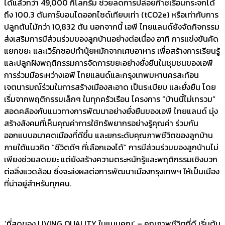
ได้แล้วกว่า 49,000 กิโลกรัม ช่วยลดการปล่อยก๊าซเรือนกระจกได้
ถึง 100.3 ตันคาร์บอนไดออกไซด์เทียบเท่า (tCO2e) หรือเท่ากับการ
ปลูกต้นไม้กว่า 10,832 ต้น นอกจากนี้ เอพี ไทยแลนด์ยังจัดกิจกรรม
ส่งเสริมการมีส่วนร่วมของลูกบ้านอย่างต่อเนื่อง อาทิ การแข่งขันคัด
แยกขยะ และเวิร์กชอปทำปุ๋ยหมักจากเศษอาหาร เพื่อสร้างการเรียนรู้
และปลูกฝังพฤติกรรมการจัดการขยะอย่างยั่งยืนในชุมชนของเอพี
การร่วมมือระหว่างเอพี ไทยแลนด์และกรุงเทพมหานครสะท้อน
เจตนารมณ์ร่วมในการสร้างเมืองสะอาด เป็นระเบียบ และยั่งยืน โดย
เริ่มจากพฤติกรรมเล็กๆ ในทุกครัวเรือน โครงการ “บ้านนี้ไม่เทรวม”
สอดคล้องกับแนวทางการพัฒนาอย่างยั่งยืนของเอพี ไทยแลนด์ มุ่ง
สร้างสังคมที่เห็นคุณค่าการใช้ทรัพยากรอย่างรู้คุณค่า ร่วมกัน
ออกแบบอนาคตเมืองที่ดีขึ้น และยกระดับคุณภาพชีวิตของลูกบ้าน
ภายใต้แนวคิด “ชีวิตดีๆ ที่เลือกเองได้” การมีส่วนร่วมของลูกบ้านไม่
เพียงช่วยลดขยะ แต่ยังสร้างความตระหนักรู้และพฤติกรรมเชิงบวก
ต่อสิ่งแวดล้อม ซึ่งจะส่งผลต่อการพัฒนาเมืองกรุงเทพฯ ให้เป็นเมือง
ที่น่าอยู่สำหรับทุกคน.
‘ที่สุดของ LIVING QUALITY ในแบบคุณ’ – คุณภาพชีวิตที่ดี เริ่มต้น