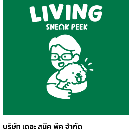
บริษัท เดอะ สนีค พีค จำกัด