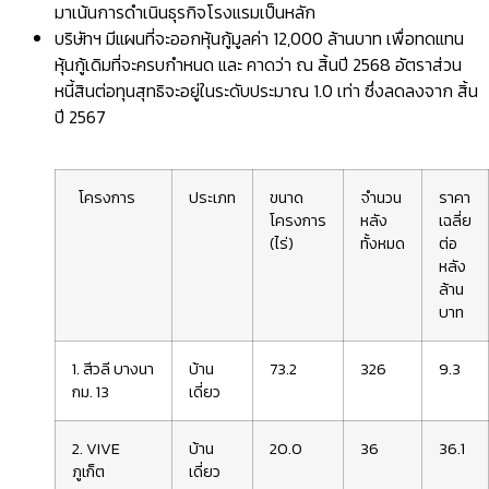
มาเน้นการดำเนินธุรกิจโรงแรมเป็นหลัก
บริษัทฯ มีแผนที่จะออกหุ้นกู้มูลค่า 12,000 ล้านบาท เพื่อทดแทน
หุ้นกู้เดิมที่จะครบกำหนด และ คาดว่า ณ สิ้นปี 2568 อัตราส่วน
หนี้สินต่อทุนสุทธิจะอยู่ในระดับประมาณ 1.0 เท่า ซึ่งลดลงจาก สิ้น
ปี 2567
โครงการ
ประเภท
ขนาด
จำนวน
ราคา
โครงการ
หลัง
เฉลี่ย
(ไร่)
ทั้งหมด
ต่อ
หลัง
ล้าน
บาท
1. สีวลี บางนา
บ้าน
73.2
326
9.3
กม. 13
เดี่ยว
2. VIVE
บ้าน
20.0
36
36.1
ภูเก็ต
เดี่ยว