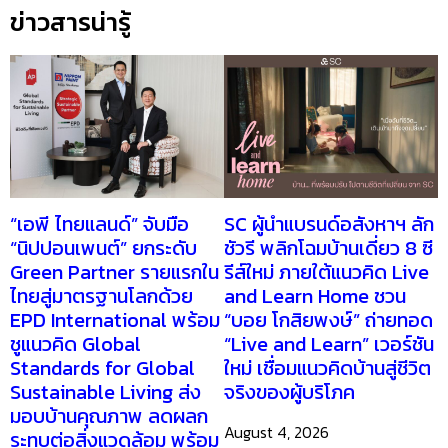
ข่าวสารน่ารู้
“เอพี ไทยแลนด์” จับมือ
SC ผู้นำแบรนด์อสังหาฯ ลัก
“นิปปอนเพนต์” ยกระดับ
ชัวรี พลิกโฉมบ้านเดี่ยว 8 ซี
Green Partner รายแรกใน
รีส์ใหม่ ภายใต้แนวคิด Live
ไทยสู่มาตรฐานโลกด้วย
and Learn Home ชวน
EPD International พร้อม
“บอย โกสิยพงษ์” ถ่ายทอด
ชูแนวคิด Global
“Live and Learn” เวอร์ชัน
Standards for Global
ใหม่ เชื่อมแนวคิดบ้านสู่ชีวิต
Sustainable Living ส่ง
จริงของผู้บริโภค
มอบบ้านคุณภาพ ลดผลก
August 4, 2026
ระทบต่อสิ่งแวดล้อม พร้อม