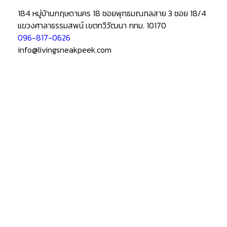
184 หมู่บ้านกฤษดานคร 18 ซอยพุทธมณฑลสาย 3 ซอย 18/4
แขวงศาลาธรรมสพน์ เขตทวีวัฒนา กทม. 10170
096-817-0626
info@livingsneakpeek.com
HOME
ข่าวสารน่ารู้
แอบดูคอนโด
–
พรีวิวคอนโด
–
รีวิวคอนโด
–
ทำเลคอนโด
–
การ์ตูนคอนโด
–
โปรโมชั่นคอนโด
เปิดโชว์บ้าน