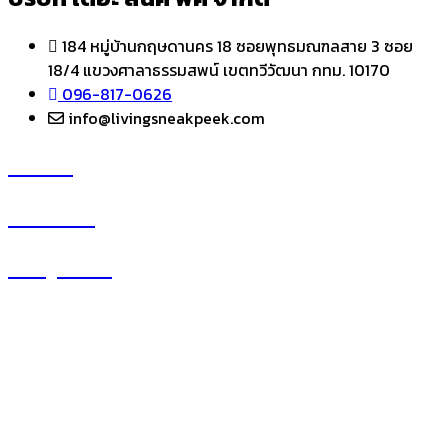
184 หมู่บ้านกฤษดานคร 18 ซอยพุทธมณฑลสาย 3 ซอย
18/4 แขวงศาลาธรรมสพน์ เขตทวีวัฒนา กทม. 10170
096-817-0626
info@livingsneakpeek.com
HOME
ข่าวสารน่ารู้
แอบดูคอนโด
–
พรีวิวคอนโด
–
รีวิวคอนโด
–
ทำเลคอนโด
–
การ์ตูนคอนโด
–
โปรโมชั่นคอนโด