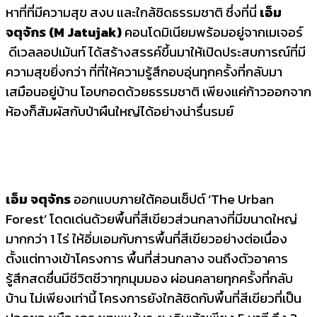
หาที่ที่มีความสุข สงบ และใกล้ชิดธรรมชาติ ซึ่งที่นี่
เอ็ม
จตุจักร
(
M Jatujak)
คอนโดมิเนียมพร้อมอยู่จากเมเจอร์
ดีเวลลอปเม้นท์ ได้สร้างสรรค์ขึ้นมาให้เปิดประสบการณ์ที่มี
ความสุขยิ่งกว่า ที่ที่ให้ความรู้สึกอบอุ่นทุกครั้งที่กลับมา
เสมือนอยู่บ้าน โอบกอดด้วยธรรมชาติ เพียงแค่ก้าวออกจาก
ห้องก็สัมผัสกับป่าผืนใหญ่ได้อย่างน่ารื่นรมย์
เอ็ม จตุจักร
ออกแบบภายใต้คอนเซ็ปต์ ‘The Urban
Forest’ โดดเด่นด้วยพื้นที่สีเขียวส่วนกลางที่มีขนาดใหญ่
มากกว่า 1 ไร่ ให้อิ่มเอมกับการพื้นที่สีเขียวอย่างต่อเนื่อง
ตั้งแต่ทางเข้าโครงการ พื้นที่ส่วนกลาง จนถึงตัวอาคาร
รู้สึกสดชื่นมีชีวิตชีวาทุกมุมมอง ผ่อนคลายทุกครั้งที่กลับ
บ้าน ไม่เพียงเท่านี้ โครงการยังใกล้ชิดกับพื้นที่สีเขียวที่เป็น