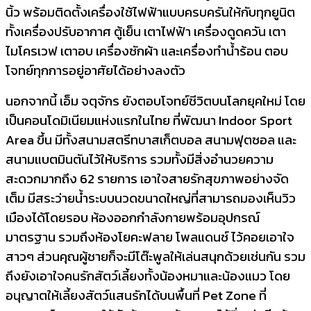
นิ้ว พร้อมติดตั้งเครื่องใช้ไฟฟ้าแบบครบครันให้กับทุกยูนิต
ทั้งเครื่องปรับอากาศ ตู้เย็น เตาไฟฟ้า เครื่องดูดควัน เตา
ไมโครเวฟ เตาอบ เครื่องซักผ้า และเครื่องทำน้ำร้อน ตอบ
โจทย์ทุกการอยู่อาศัยได้อย่างลงตัว
นอกจากนี้ เอ็ม จตุจักร ยังตอบโจทย์ชีวิตบนโลกยุคใหม่ โดย
เป็นคอนโดมิเนียมแห่งแรกในไทย ที่พัฒนา Indoor Sport
Area ขึ้น มีทั้งสนามสตรีทบาสเก็ตบอล สนามฟุตซอล และ
สนามแบตมินตันไว้ให้บริการ รวมทั้งมีสิ่งอำนวยความ
สะดวกมากถึง 62 รายการ เอาใจสายรักสุขภาพอย่างจัด
เต็ม มีสระว่ายน้ำระบบนวดขนาดใหญ่ที่สามารถมองเห็นวิว
เมืองได้โดยรอบ ห้องออกกำลังกายพร้อมอุปกรณ์
มาตรฐาน รวมถึงห้องโยคะฟลาย โพลแดนซ์ ไว้คอยเอาใจ
สาวๆ ส่วนคุณผู้ชายก็จะมีโต๊ะพูลให้เล่นสนุกด้วยเช่นกัน รวม
ถึงยังเอาใจคนรักสัตว์เลี้ยงทั้งน้องหมาและน้องแมว โดย
อนุญาตให้เลี้ยงสัตว์แสนรักได้บนพื้นที่ Pet Zone ที่