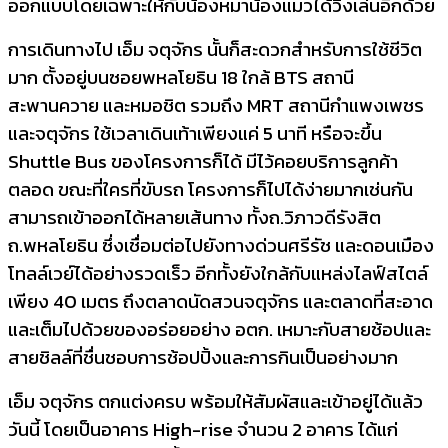
ออกแบบโดยเฉพาะให้กับน้องหมาน้องแมวได้วิ่งเล่นอีกด้วย
การเดินทางไป เอ็ม จตุจักร นั้นก็สะดวกสำหรับการใช้ชีวิต
มาก ตั้งอยู่บนซอยพหลโยธิน 18 ใกล้ BTS สถานี
สะพานควาย และหมอชิต รวมถึง MRT สถานีกำแพงเพชร
และจตุจักร ใช้เวลาเดินเท้าเพียงแค่ 5 นาที หรือจะขึ้น
Shuttle Bus ของโครงการก็ได้ มีไว้คอยบริการลูกค้า
ตลอด ขณะที่ใครที่ขับรถ โครงการก็ไปได้ง่ายมากเช่นกัน
สามารถเข้าออกได้หลายเส้นทาง ทั้งถ.วิภาวดีรังสิต
ถ.พหลโยธิน ซึ่งเชื่อมต่อไปยังทางด่วนศรีรัช และดอนเมือง
โทลล์เวย์ได้อย่างรวดเร็ว อีกทั้งยังใกล้กับแหล่งไลฟ์สไตล์
เพียง 40 เมตร ถึงตลาดนัดสวนจตุจักร และตลาดที่สะอาด
และเต็มไปด้วยของอร่อยอย่าง อตก. เหมาะกับสายช้อปและ
สายชิลล์ที่ชื่นชอบการช้อปปิ้งและการกินเป็นอย่างมาก
เอ็ม จตุจักร ตกแต่งครบ พร้อมให้สัมผัสและเข้าอยู่ได้แล้ว
วันนี้ โดยเป็นอาคาร High-rise จำนวน 2 อาคาร ได้แก่