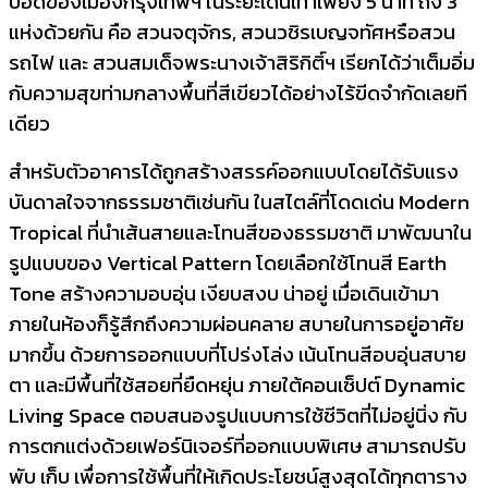
ปอดของเมืองกรุงเทพฯ ในระยะเดินเท้าเพียง 5 นาที ถึง 3
แห่งด้วยกัน คือ สวนจตุจักร, สวนวชิรเบญจทัศหรือสวน
รถไฟ และ สวนสมเด็จพระนางเจ้าสิริกิติ์ฯ เรียกได้ว่าเต็มอิ่ม
กับความสุขท่ามกลางพื้นที่สีเขียวได้อย่างไร้ขีดจำกัดเลยที
เดียว
สำหรับตัวอาคารได้ถูกสร้างสรรค์ออกแบบโดยได้รับแรง
บันดาลใจจากธรรมชาติเช่นกัน ในสไตล์ที่โดดเด่น Modern
Tropical ที่นำเส้นสายและโทนสีของธรรมชาติ มาพัฒนาใน
รูปแบบของ Vertical Pattern โดยเลือกใช้โทนสี Earth
Tone สร้างความอบอุ่น เงียบสงบ น่าอยู่ เมื่อเดินเข้ามา
ภายในห้องก็รู้สึกถึงความผ่อนคลาย สบายในการอยู่อาศัย
มากขึ้น ด้วยการออกแบบที่โปร่งโล่ง เน้นโทนสีอบอุ่นสบาย
ตา และมีพื้นที่ใช้สอยที่ยืดหยุ่น ภายใต้คอนเซ็ปต์ Dynamic
Living Space ตอบสนองรูปแบบการใช้ชีวิตที่ไม่อยู่นิ่ง กับ
การตกแต่งด้วยเฟอร์นิเจอร์ที่ออกแบบพิเศษ สามารถปรับ
พับ เก็บ เพื่อการใช้พื้นที่ให้เกิดประโยชน์สูงสุดได้ทุกตาราง