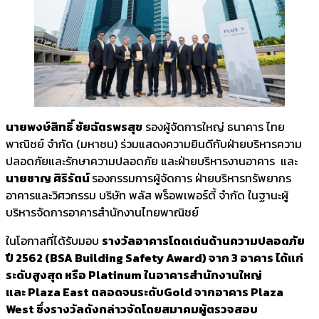
นายพงษ์สิทธิ์ ชัยฉัตรพรสุข
รองผู้จัดการใหญ่ ธนาคาร ไทย
พาณิชย์ จำกัด (มหาชน) ร่วมแสดงความยินดีกับฝ่ายบริหารความ
ปลอดภัยและรักษาความปลอดภัย และฝ่ายบริหารงานอาคาร และ
นายชาญ ศิริรัตน์
รองกรรมการผู้จัดการ ฝ่ายบริหารทรัพยากร
อาคารและวิศวกรรม บริษัท พลัส พร็อพเพอร์ตี้ จำกัด ในฐานะผู้
บริหารจัดการอาคารสำนักงานไทยพาณิชย์
ในโอกาสที่ได้รับมอบ
รางวัลอาคารโดดเด่นด้านความปลอดภัย
ปี 2562 (BSA Building Safety Award) จาก 3 อาคาร ได้แก่
ระดับสูงสุด หรือ Platinum ในอาคารสำนักงานใหญ่
และ Plaza East ตลอดจนระดับGold จากอาคาร Plaza
West ซึ่งรางวัลดังกล่าวจัดโดยสมาคมผู้ตรวจสอบ