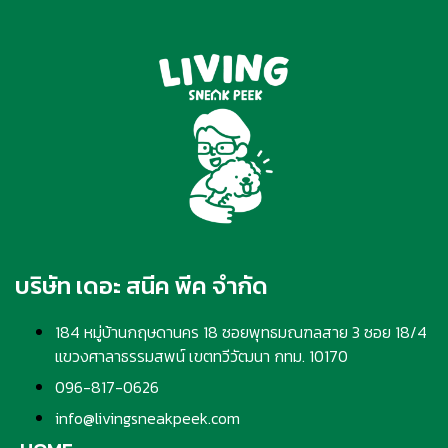
บริษัท เดอะ สนีค พีค จำกัด
184 หมู่บ้านกฤษดานคร 18 ซอยพุทธมณฑลสาย 3 ซอย 18/4
แขวงศาลาธรรมสพน์ เขตทวีวัฒนา กทม. 10170
096-817-0626
info@livingsneakpeek.com