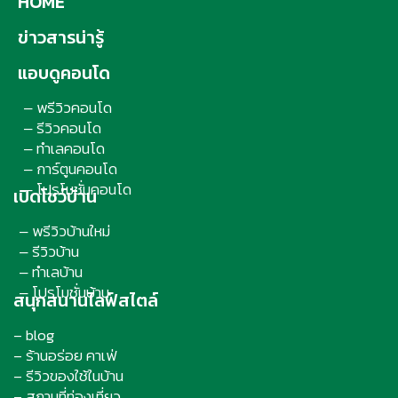
HOME
ข่าวสารน่ารู้
แอบดูคอนโด
พรีวิวคอนโด
–
รีวิวคอนโด
–
ทำเลคอนโด
–
การ์ตูนคอนโด
–
โปรโมชั่นคอนโด
–
เปิดโชว์บ้าน
พรีวิวบ้านใหม่
–
รีวิวบ้าน
–
ทำเลบ้าน
–
โปรโมชั่นบ้าน
–
สนุกสนานไลฟ์สไตล์
– blog
– ร้านอร่อย คาเฟ่
– รีวิวของใช้ในบ้าน
– สถานที่ท่องเที่ยว