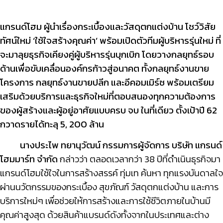
แกรนด์โฮม ผู้นำเรื่องกระเบื้องและวัสดุตกแต่งบ้าน โชว์วิสัย
ทัศน์ใหม่
‘ใช้ใจสร้างคุณค่า’ พร้อมเปิดตัวทีมผู้บริหารรุ่นใหม่ ที่
จะมาลุยธุรกิจเคียงคู่ผู้บริหารรุ่นบุกเบิก โดยวางกลยุทธ์รอบ
ด้านเพื่อขับเคลื่อนองค์กรก้าวสู่อนาคต ทั้งกลยุทธ์งานขาย
โครงการ กลยุทธ์งานขายปลีก และอีคอมเมิร์ซ พร้อมเตรียม
เสริมด้วยบริการและธุรกิจใหม่ที่
ตอบสนองทุกความต้องการ
ของผู้สร้างและผู้อยู่อาศัยแบบครบ จบ ในที่เดียว
ตั้งเป้าปี
62
กวาดรายได้ทะลุ 5,
200
ล้าน
นางประไพ ทยานุวัฒน์
กรรมการผู้จัดการ บริษัท แกรนด์
โฮมมาร์ท จำกัด
กล่าวว่า ตลอดเวลากว่า 38 ปีที่ดำเนินธุรกิจมา
แกรนด์โฮมใช้ใจในการสร้างสรรค์ ทุ่มเท ค้นหา ทุกแรงบันดาลใจ
ผ่านนวัตกรรมของกระเบื้อง สุขภัณฑ์ วัสดุตกแต่งบ้าน และการ
บริการใหม่ๆ เพื่อช่วยให้การสร้างและ
การใช้ชีวิตภายในบ้านมี
คุณค่าสูงสุด ด้วยสินค้าแบรนด์ดังทั้งจากในประเทศและต่าง