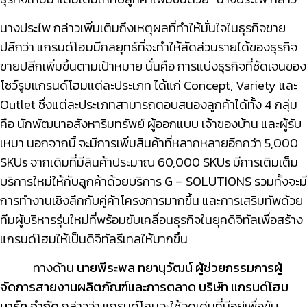
นางประไพ กล่าวเพิ่มเติมถึงเหตุผลที่ทำให้มั่นใจในธุรกิจขาย
ปลีกว่า แกรนด์โฮมมีกลยุทธ์ที่จะทำให้สัดส่วนรายได้ของธุรกิจ
ขายปลีกเพิ่มขึ้นตามเป้าหมาย นั่นคือ การแบ่งธุรกิจที่ชัดเจนของ
โชว์รูมแกรนด์โฮมแต่ละประเภท ได้แก่ Concept, Variety และ
Outlet ซึ่งแต่ละประเภทสามารถตอบสนองลูกค้าได้ทั้ง 4 กลุ่ม
คือ นักพัฒนาอสังหาริมทรัพย์ ผู้ออกแบบ เจ้าของบ้าน และผู้รับ
เหมา นอกจากนี้ จะมีการเพิ่มสินค้าที่หลากหลายอีกกว่า 5,000
SKUs จากเดิมที่มีสินค้าประมาณ 60,000 SKUs มีการเติมเต็ม
บริการใหม่ให้กับลูกค้าด้วยบริการ G – SOLUTIONS รวมทั้งจะมี
การทำงานเชิงลึกกับคู่ค้าโครงการมากขึ้น และ
การเสริมทัพด้วย
ทีมผู้บริหารรุ่นใหม่ที่พร้อมขับเคลื่อนธุรกิจในยุคดิจิทัลเพื่อสร้าง
แกรนด์โฮมให้เป็นดิจิทัล
รีเทลให้มากขึ้น
ทางด้าน
นายพีระพล ทยานุวัฒน์
ผู้ช่วยกรรมการผู้
จัดการสายงานผลิตภัณฑ์และการตลาด บริษัท แกรนด์โฮม
มาร์ท จำกัด
กล่าวว่า แกรนด์โฮมจะใช้จุดเด่นที่มีอยู่เพื่อขับ