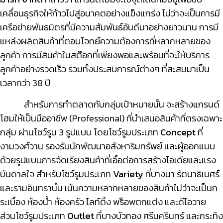
เคลื่อนธุรกิจให้ก้าวไปสู่อนาคตอย่างแข็งแกร่ง ไม่ว่าจะเป็นการมี
เครือข่ายพันธมิตรที่มีความสัมพันธ์อันดีมาอย่างยาวนาน การมี
แหล่งผลิตสินค้าที่ตอบโจทย์ความต้องการที่หลากหลายของ
ลูกค้า การมีสินค้าในสต๊อกที่เพียงพอและพร้อมที่จะให้บริการ
ลูกค้าอย่างรวดเร็ว รวมทั้งประสบการณ์ต่างๆ ที่สะสมมาเป็น
เวลา
กว่า 38 ปี
สำหรับการทำตลาดกับกลุ่มเป้าหมายนั้น จะสร้างแกรนด์
โฮมให้เป็นมืออาชีพ (Professional)
ที่นำเสนอสินค้าที่ตรงเฉพาะ
กลุ่ม ผ่านโชว์รูม 3 รูปแบบ โดยโชว์รูมประเภท
Concept
ที่
งามวงศ์วาน รองรับนักพัฒนาอสังหาริมทรัพย์ และผู้ออกแบบ
ด้วยรูปแบบการจัดเรียงสินค้าที่เอื้อต่อการสร้างไอเดียและแรง
บันดาลใจ สำหรับโชว์รูมประเภท
Variety
ที่บางนา รัตนาธิเบศร์
และรามอินทรานั้น เน้นความหลากหลายของสินค้าไม่ว่าจะเป็นก
ระเบื้อง ห้องน้ำ ห้องครัว ไลท์ติ้ง พร็อพตกแต่ง และดีไอวาย
ส่วนโชว์รูมประเภท
Outlet
ที่บางบัวทอง ศรีนครินทร์ และกระทิง