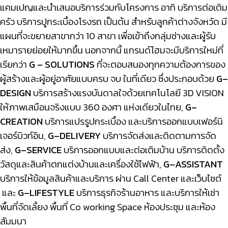
แคมเปญและนำเสนอบริการร่วมกับโครงการ อาทิ บริการต่อเติม
ครัว บริการปูกระเบื้องโรงรถ เป็นต้น สำหรับลูกค้าต่างจังหวัด มี
แผน
ที่จะขยายสาขากว่า 10 สาขา เพื่อเข้าถึงกลุ่มช่างและผู้รับ
เหมารายย่อยให้มากขึ้น
นอกจากนี้ แกรนด์โฮมจะมีบริการใหม่ที่
เรียกว่า
G – SOLUTIONS
ที่จะตอบสนองทุกความต้องการของ
ผู้สร้างและผู้อยู่อาศัยแบบครบ จบ ในที่เดียว ซึ่งประกอบด้วย
G–
DESIGN
บริการสร้างแรงบันดาลใจด้วยเทคโนโลยี 3D VISION
ให้ภาพเสมือนจริงแบบ 360 องศา แห่งเดียวในไทย,
G–
CREATION
บริการแปรรูปกระเบื้อง และบริการออกแบบเฟอร์นิ
เจอร์บิวท์อิน,
G–DELIVERY
บริการจัดส่งและติดตามการจัด
ส่ง,
G–SERVICE
บริการออกแบบและต่อเติมบ้าน บริการติดตั้ง
วัสดุและสินค้าตกแต่งบ้านและเครื่องใช้ไฟฟ้า,
G–ASSISTANT
บริการให้ข้อมูลสินค้าและบริการ ผ่าน Call Center และเว็บไซต์
และ
G–LIFESTYLE
บริการธุรกิจร้านอาหาร และบริการให้เช่า
พื้นที่จัดเลี้ยง พื้นที่ Co working Space ห้องประชุม และห้อง
สัมมนา