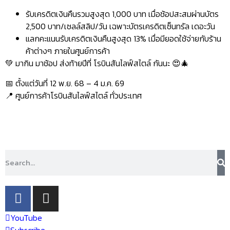
รับเครดิตเงินคืนรวมสูงสุด 1,000 บาท เมื่อช้อปสะสมผ่านบัตร
2,500 บาท/เซลล์สลิป/วัน เฉพาะบัตรเครดิตเซ็นทรัล เดอะวัน
แลกคะแนนรับเครดิตเงินคืนสูงสุด 13% เมื่อมียอดใช้จ่ายกับร้าน
ค้าต่างๆ ภายในศูนย์การค้า
💚 มากิน มาช้อป ส่งท้ายปีที่ โรบินสันไลฟ์สไตล์ กันนะ 😍🎄
📅 ตั้งแต่วันที่ 12 พ.ย. 68 – 4 ม.ค. 69
📍 ศูนย์การค้าโรบินสันไลฟ์สไตล์ ทั่วประเทศ
YouTube
Subscribe