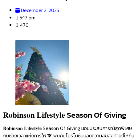
December 2, 2025
5:17 pm
470
𝐑𝐨𝐛𝐢𝐧𝐬𝐨𝐧 𝐋𝐢𝐟𝐞𝐬𝐭𝐲𝐥𝐞 Season Of Giving
𝐑𝐨𝐛𝐢𝐧𝐬𝐨𝐧 𝐋𝐢𝐟𝐞𝐬𝐭𝐲𝐥𝐞 Season Of Giving มอบประสบการณ์สุดพิเศษ
กับช่วงเวลาแห่งการให้ 💖 พบกับโปรโมชันมอบความสุขส่งท้ายปีให้กับ