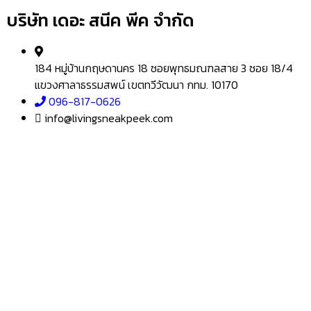
บริษัท เดอะ สนีค พีค จำกัด
184 หมู่บ้านกฤษดานคร 18 ซอยพุทธมณฑลสาย 3 ซอย 18/4
แขวงศาลาธรรมสพน์ เขตทวีวัฒนา กทม. 10170
096-817-0626
info@livingsneakpeek.com
HOME
ข่าวสารน่ารู้
แอบดูคอนโด
–
พรีวิวคอนโด
–
รีวิวคอนโด
–
ทำเลคอนโด
–
การ์ตูนคอนโด
–
โปรโมชั่นคอนโด