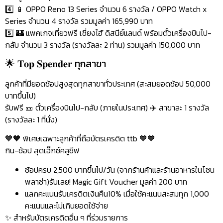
4️⃣ 📱 OPPO Reno 13 Series จำนวน 6 รางวัล / OPPO Watch x
Series จำนวน 4 รางวัล รวมมูลค่า 165,990 บาท
5️⃣ 🏰 แพคเกจเที่ยวฟรี เซี่ยงไฮ้ ดิสนีย์แลนด์ พร้อมตั๋วเครื่องบินไป-
กลับ จำนวน 3 รางวัล (รางวัลละ 2 ท่าน) รวมมูลค่า 150,000 บาท
🌟 𝐓𝐨𝐩 𝐒𝐩𝐞𝐧𝐝𝐞𝐫 ทุกสาขา
ลูกค้าที่มียอดช้อปสูงสุดทุกสาขาทั่วประเทศ (สะสมยอดช้อป 50,000
บาทขึ้นไป)
รับฟรี 🎫 ตั๋วเครื่องบินไป-กลับ (ภายในประเทศ) ✈️ สาขาละ 1 รางวัล
(รางวัลละ 1 ที่นั่ง)
💙🧡 พิเศษเฉพาะลูกค้าที่ถือบัตรเครดิต ttb 💙🧡
กิน-ช้อป สุดเอ๊กซ์คลูซีฟ
ช้อปครบ 2,500 บาทขึ้นไป/วัน (จากร้านค้าและร้านอาหารในโซน
พลาซ่า)รับเลย! Magic Gift Voucher มูลค่า 200 บาท
แลกคะแนนรับเครดิตเงินคืน10% เมื่อใช้คะแนนสะสมทุก 1,000
คะแนนและไม่เกินยอดใช้จ่าย
✨ สำหรับบัตรเครดิตอื่น ๆ ที่ร่วมรายการ