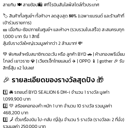
สายกิน 🍽️ สายช้อป🛍️ #ที่โรบินสันไลฟ์สไตล์ทั่วประเทศ
🏷️ สินค้าทั้งศูนย์ฯ ทั้งห้างฯ ลดสูงสุด 𝟖𝟎% (เฉพาะแบรนด์ และร้านค้าที่
เข้าร่วมรายการ)
🎫 เมื่อกิน-ช้อปภายในศูนย์ฯ และห้างฯ (รวบรวมใบเสร็จ) สะสมครบทุก
1,000 บาท รับ 1 สิทธิ์
ลุ้นรับรางวัลใหญ่รวมมูลค่ากว่า 2 ล้านบาท! 💸
💚 พิเศษสำหรับสมาชิกเดอะวัน หรือ ลูกค้า BYD 🚗 | ห้างทองพรีเมี่ยม
โกลด์ เยาวราช 💎 | เวียตเจ็ทไทยแลนด์ ✈️ | OPPO 📱 | gother 🎉 รับ
สิทธิ์ลุ้น x2 ไปเลย!
🎉 รายละเอียดของรางวัลสุดปัง 🎁
1️⃣ 🚘 รถยนต์ BYD SEALION 6 DM-i จำนวน 1 รางวัล มูลค่า
1,099,900 บาท
2️⃣ 💛 สร้อยคอทองคำ หนัก 1 บาท จำนวน 10 รางวัล รวมมูลค่า
468,200 บาท
3️⃣ 🗾 ตั๋วเครื่องบิน ไป-กลับ ญี่ปุ่น จำนวน 5 รางวัล (รางวัลละ 2 ที่นั่ง)
รวมมูลค่า 250,000 บาท