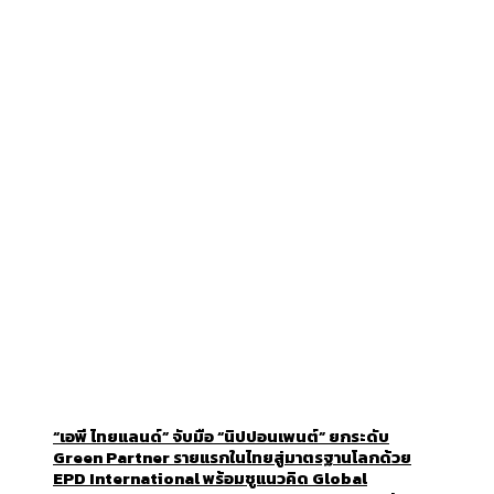
“เอพี ไทยแลนด์” จับมือ “นิปปอนเพนต์” ยกระดับ
Green Partner รายแรกในไทยสู่มาตรฐานโลกด้วย
EPD International พร้อมชูแนวคิด Global