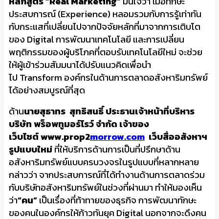
หลักสูตร “
Real Marketing”
มั่นใจว่า เมื่อทักษะ
ประสบการณ์ (Experience) หลอมรวมกับการรู้เท่าทัน
กับกระแสที่เปลี่ยนไปจากปัจจัยหลักที่มาจากการเติบโต
ของ Digital การพัฒนาเทคโนโลยี และการเปลี่ยน
พฤติกรรมของผู้บริโภคที่ตอบรับเทคโนโลยีใหม่ จะช่วย
ให้ผู้เข้าร่วมสัมมนาได้ปรับแนวคิดเพื่อนำ
ไป Transform องค์กรในด้านการตลาดอสังหาริมทรัพย์
ได้อย่างสมบูรณ์ที่สุด
ด้าน
นายสุธาทร สุทธิสนธิ์ ประธานเจ้าหน้าที่บริหาร
บริษัท พร็อพทูมอร์โรว์ จำกัด เจ้าของ
เว็บไซต์
www.prop2
morrow.com
เว็บสื่ออสังหาฯ
รูปแบบใหม่
ที่ให้บริการด้านการเป็นที่ปรึกษาด้าน
อสังหาริมทรัพย์แบบครบวงจรในรูปแบบที่หลากหลาย
กล่าวว่า จากประสบการณ์ที่ได้ทำงานด้านการตลาดร่วม
กับบริษัทอสังหาริมทรัพย์ในช่วงที่ผ่านมา ทำให้มองเห็น
ว่า
“คน”
เป็นเรื่องที่ท้าทายของธุรกิจ การพัฒนาทักษะ
ของคนในองค์กรให้ก้าวทันยุค Digital นอกจากจะดึงคน