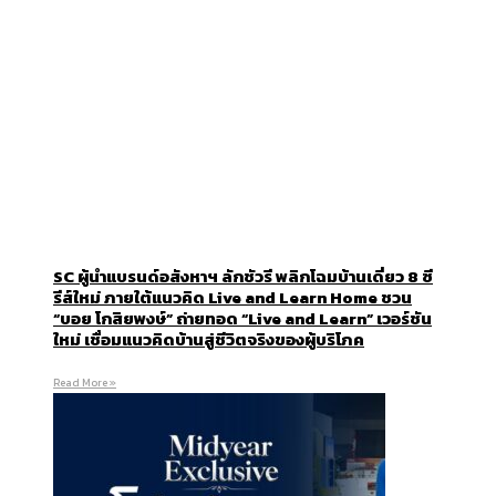
SC ผู้นำแบรนด์อสังหาฯ ลักชัวรี พลิกโฉมบ้านเดี่ยว 8 ซี
รีส์ใหม่ ภายใต้แนวคิด Live and Learn Home ชวน
“บอย โกสิยพงษ์” ถ่ายทอด “Live and Learn” เวอร์ชัน
ใหม่ เชื่อมแนวคิดบ้านสู่ชีวิตจริงของผู้บริโภค
Read More »