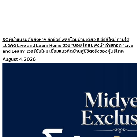
SC ผู้นำแบรนด์อสังหาฯ ลักชัวรี พลิกโฉมบ้านเดี่ยว 8 ซีรีส์ใหม่ ภายใต้
แนวคิด Live and Learn Home ชวน “บอย โกสิยพงษ์” ถ่ายทอด “Live
and Learn” เวอร์ชันใหม่ เชื่อมแนวคิดบ้านสู่ชีวิตจริงของผู้บริโภค
August 4, 2026