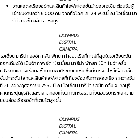
งานแสดงเรือยอช์ทและสินค้าไลฟ์สไตล์ชั้นนำของเอเชีย ต้อนรับผู้
เข้าชมงานกว่า 6,000 คน จากทั่วโลก 21-24 พ.ย.นี้ ณ โอเชี่ยน มา
รีน่า ยอช์ท คลับ จ. ชลบุรี
OLYMPUS
DIGITAL
CAMERA
โอเชี่ยน มารีน่า ยอช์ท คลับ พัทยา ท่าจอดเรือที่ใหญ่ที่สุดในเอเชียตะวัน
ออกเฉียงใต้ เป็นจ้าภาพจัด
“โอเชี่ยน มารีน่า พัทยา โบ๊ท โชว์”
ครั้ง
ที่ 8 งานแสดงเรือยอช์ทนานาชาติระดับเอเชีย ซึ่งมีการจัดโชว์เรือยอช์ท
ชั้นนำระดับโลกและสินค้าไลฟ์สไตล์ที่เกี่ยวข้องกับการล่องเรือ ระหว่างวัน
ที่ 21-24 พฤศจิกายน 2562 นี้ ณ โอเชี่ยน มารีน่า ยอช์ท คลับ จ. ชลบุรี
คาดกระตุ้นธุรกิจและตลาดท่องเที่ยวทางทะเลรวมทั้งตอบรับกระแสความ
นิยมล่องเรือยอช์ทที่เติบโตสูงขึ้น
OLYMPUS
DIGITAL
CAMERA