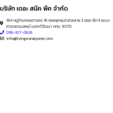
บริษัท เดอะ สนีค พีค จำกัด
184 หมู่บ้านกฤษดานคร 18 ซอยพุทธมณฑลสาย 3 ซอย 18/4 แขวง
ศาลาธรรมสพน์ เขตทวีวัฒนา กทม. 10170
096-817-0626
info@livingsneakpeek.com
HOME
ข่าวสารน่ารู้
แอบดูคอนโด
–
พรีวิวคอนโด
–
รีวิวคอนโด
–
ทำเลคอนโด
–
การ์ตูนคอนโด
–
โปรโมชั่นคอนโด
เปิดโชว์บ้าน