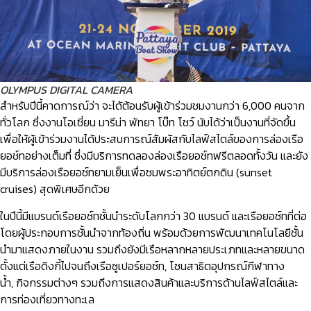
OLYMPUS DIGITAL CAMERA
สำหรับปีนี้คาดการณ์ว่า จะได้ต้อนรับผู้เข้าร่วมชมงานกว่า 6,000 คนจาก
ทั่วโลก ซึ่งงานโอเชี่ยน มารีน่า พัทยา โบ๊ท โชว์ นับได้ว่าเป็นงานที่จัดขึ้น
เพื่อให้ผู้เข้าร่วมงานได้ประสบการณ์สัมผัสกับไลฟ์สไตล์ของการล่องเรือ
ยอช์ทอย่างเต็มที่ ซึ่งมีบริการทดลองล่องเรือยอช์ทฟรีตลอดทั้งวัน และยัง
มีบริการล่องเรือยอช์ทยามเย็นเพื่อชมพระอาทิตย์ตกดิน (sunset
cruises) สุดพิเศษอีกด้วย
ในปีนี้มีแบรนด์เรือยอช์ทชั้นนำระดับโลกกว่า 30 แบรนด์ และเรือยอช์ทที่ต่อ
โดยผู้ประกอบการชั้นนำจากท้องถิ่น พร้อมด้วยการพัฒนาเทคโนโลยีชั้น
นำมาแสดงภายในงาน รวมถึงยังมีเรือหลากหลายประเภทและหลายขนาด
ตั้งแต่เรือดิงกี้ไปจนถึงเรือซูเปอร์ยอช์ท, โซนสาธิตอุปกรณ์กีฬาทาง
น้ำ, กิจกรรมต่างๆ รวมถึงการแสดงสินค้าและบริการด้านไลฟ์สไตล์และ
การท่องเที่ยวทางทะเล