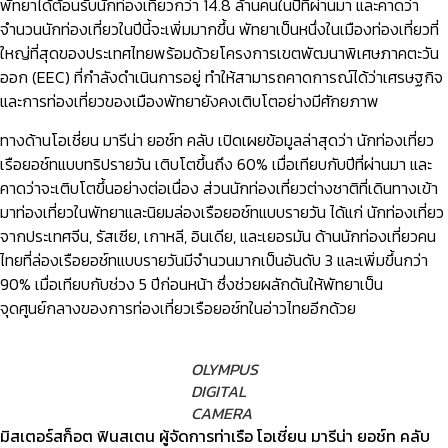
พัทยาได้ต้อนรับนักท่องเที่ยวกว่า 14.8 ล้านคนในปีที่ผ่านมา และคาดว่า
จำนวนนักท่องเที่ยวในปีนี้จะเพิ่มมากขึ้น พัทยาเป็นหนึ่งในเมืองท่องเที่ยวที่
ใหญ่ที่สุดของประเทศไทยพร้อมด้วยโครงการเขตพัฒนาพิเศษภาคตะวัน
ออก (EEC) ที่กำลังดำเนินการอยู่ ทำให้สามารถคาดการณ์ได้ว่าเศรษฐกิจ
และการท่องเที่ยวของเมืองพัทยายังคงเติบโตอย่างมีศักยภาพ
ทางด้านโอเชี่ยน มารีน่า ยอช์ท คลับ เปิดเผยข้อมูลล่าสุดว่า นักท่องเที่ยว
เรือยอช์ทแบบทริปรายวัน เติบโตขึ้นถึง 60% เมื่อเทียบกับปีที่ผ่านมา และ
คาดว่าจะเติบโตขึ้นอย่างต่อเนื่อง ส่วนนักท่องเที่ยวต่างชาติที่เดินทางเข้า
มาท่องเที่ยวในพัทยาและนิยมล่องเรือยอช์ทแบบรายวัน ได้แก่ นักท่องเที่ยว
จากประเทศจีน, รัสเซีย, เกาหลี, อินเดีย, และเยอรมัน ด้านนักท่องเที่ยวคน
ไทยที่ล่องเรือยอช์ทแบบรายวันมีจำนวนมากเป็นอันดับ 3 และเพิ่มขึ้นกว่า
90% เมื่อเทียบกับช่วง 5 ปีก่อนหน้า ซึ่งช่วยผลักดันให้พัทยาเป็น
จุดศูนย์กลางของการท่องเที่ยวเรือยอช์ทในอ่าวไทยอีกด้วย
OLYMPUS
DIGITAL
CAMERA
มิสเตอร์สก็อต ฟินสเตน
ผู้จัดการท่าเรือ โอเชี่ยน มารีน่า ยอช์ท คลับ