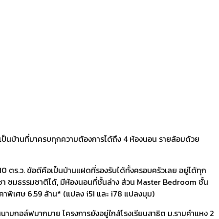
บ เป็นบ้านที่มาครบทุกความต้องการได้ถึง 4 ห้องนอน รายล้อมด้วย
0 ตร.ว. ข้อดีคือเป็นบ้านแฝดที่รองรับได้ทั้งครอบครัวเลย อยู่ได้ทุก
บชา ชมธรรมชาติได้, มีห้องนอนที่ชั้นล่าง ส่วน Master Bedroom ชั้น
าคาพิเศษ 6.59 ล้าน* (แปลง i51 และ i78 แปลงมุม)
และสนามกอล์ฟมากมาย โครงการยังอยู่ใกล้โรงเรียนสาธิต ม.รามคำแหง 2