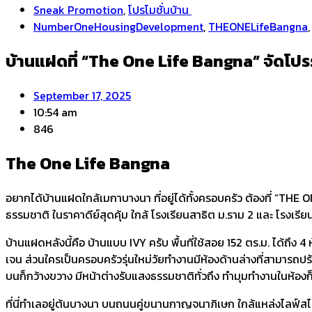
Sneak Promotion
,
โปรโมชั่นบ้าน
NumberOneHousingDevelopment
,
THEONELifeBangna
บ้านแฝดที่ “The One Life Bangna” จัดโปร
September 17, 2025
10:54 am
846
The One Life Bangna
อยากได้บ้านแฝดใกล้เมกาบางนา ที่อยู่ได้ทั้งครอบครัว ต้องที่ “THE 
ธรรมชาติ ในราคาดีย์สุดคุ้ม ใกล้ โรงเรียนสาธิต ม.ราม 2 และ โรงเ
​บ้านแฝดหลังนี้คือ บ้านแบบ IVY ครับ พื้นที่ใช้สอย 152 ตร.ม. ได้ถึง 
เจน ส่วนใครเป็นครอบครัวรุ่นใหม่วัยทำงานมีห้องด้านล่างที่สามารถปรั
บนก็กว้างขวาง มีหน้าต่างรับแสงธรรมชาติทั่วถึง ทำมุมทำงานในห้อง
​ที่นี่ทำเลอยู่ต้นบางนา บนถนนคู่ขนานกาญจนาภิเษก ใกล้แหล่งไลฟ์ส