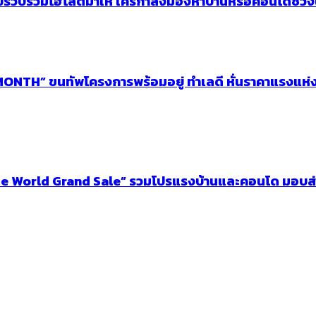
วบรวมไฮไลต์มาให้ ใครกำลังมองหาบ้านหรือคอนโดช่วงนี้
NTH” ขนทัพโครงการพร้อมอยู่ ทำเลดี หั่นราคาแรงแห่งป
World Grand Sale” รวมโปรแรงบ้านและคอนโด มอบส่วนลดสู