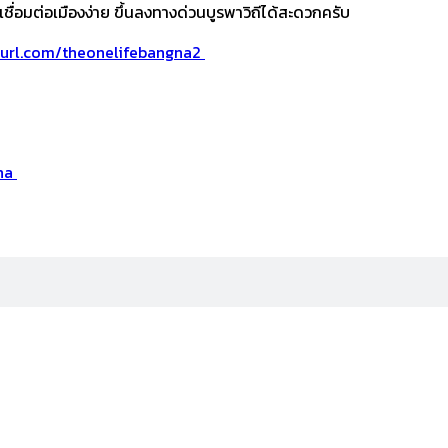
่อมต่อเมืองง่าย ขึ้นลงทางด่วนบูรพาวิถีได้สะดวกครับ
yurl.com/theonelifebangna2 ​
na