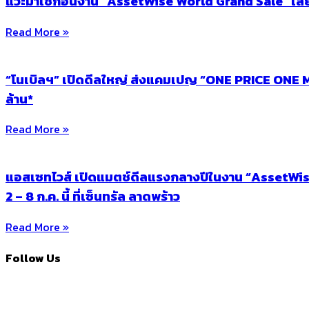
แวะมาเช็กอินงาน “AssetWise World Grand Sale” เลยร
Read More »
“โนเบิลฯ” เปิดดีลใหญ่ ส่งแคมเปญ “ONE PRICE ONE MO
ล้าน*
Read More »
แอสเซทไวส์ เปิดแมตช์ดีลแรงกลางปีในงาน “AssetWise 
2 – 8 ก.ค. นี้ ที่เซ็นทรัล ลาดพร้าว
Read More »
Follow Us