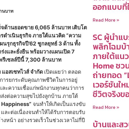
ออกแบบที่
้านบาท
Read More »
็จด้านยอดขาย 6,065 ล้านบาท เติบโต
SC ผู้นำแบ
การดำเนินธุรกิจ ภายใต้แนวคิด “ความ
กธุรกิจปี’62 ชูกลยุทธ์ 3 ด้าน ทั้ง
พลิกโฉมบ้าน
ร่งและยั่งยืน พร้อม
วางแผน
เปิด
7
ภายใต้แนว
าพรีเซลล์ปี
นี้
7,300 ล้านบาท
Home ชวน 
ัท แอสเซทไวส์ จำกัด
เปิดเผยว่า ตลอด
ถ่ายทอด “
เน้นการยกระดับคุณภาพชีวิตในการอยู่
เวอร์ชันใหม
และความเชื่อแก่พนักงานทุกคนว่าการ
ชีวิตจริงขอ
ร้อมส่งต่อความสุขไปยังลูกบ้าน ภายใต้
d Happiness”
จนทำให้เกิดเป็นแรงขับ
Read More »
และต่อเนื่องจนทำให้ได้รับการตอบรับ
้างหน้า อย่างรวดเร็วในช่วงเวลาไม่กี่ปี
บ้านและสว