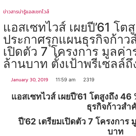
ข่าวสารน่ารู้
แอสเซทไวส์
แอสเซทไวส์ เผยปี’61 โตส
ประกาศรุกแผนธุรกิจก้าวส
เปิดตัว 7 โครงการ มูลค่
ล้านบาท ตั้งเป้าพรีเซลล์
January 30, 2019
11:59 am
2319
แอสเซทไวส์
เผยปี
’61 โตสูงถึง 4
ธุรกิจก้าวสำ
ปี’62
เตรียมเปิดตัว
7
โครงการ ม
บาท