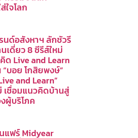
ใส่ใจโลก
รนด์อสังหาฯ ลักชัวรี
เดี่ยว 8 ซีรีส์ใหม่
คิด Live and Learn
“บอย โกสิยพงษ์”
Live and Learn”
่ เชื่อมแนวคิดบ้านสู่
งผู้บริโภค
นแฟร์ Midyear