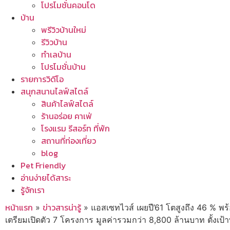
โปรโมชั่นคอนโด
บ้าน
พรีวิวบ้านใหม่
รีวิวบ้าน
ทำเลบ้าน
โปรโมชั่นบ้าน
รายการวิดีโอ
สนุกสนานไลฟ์สไตล์
สินค้าไลฟ์สไตล์
ร้านอร่อย คาเฟ่
โรงแรม รีสอร์ท ที่พัก
สถานที่ท่องเที่ยว
blog
Pet Friendly
อ่านง่ายได้สาระ
รู้จักเรา
หน้าแรก
ข่าวสารน่ารู้
»
»
แอสเซทไวส์ เผยปี’61 โตสูงถึง 46 % พ
เตรียมเปิดตัว 7 โครงการ มูลค่ารวมกว่า 8,800 ล้านบาท ตั้งเป้