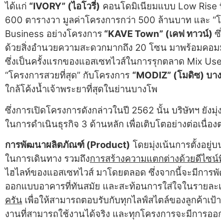
ได้แก่
“
IVORY” (ไอโวรี่)
คอนโดมิเนียมแบบ Low Rise ที่ต
600 ตารางวา มูลค่าโครงการกว่า 500 ล้านบาท และ “โค
Business อย่างโครงการ
“
KAVE Town” (เคฟ ทาวน์)
ซ
ด้วยสิ่งอำนวยความสะดวกมากถึง 20 โซน มาพร้อมคอมมู
ซึ่งเป็นครั้งแรกของแอสเซทไวส์ในการรุกตลาด Mix Use
“โครงการสวยที่สุด” กับโครงการ
“
MODIZ” (โมดิซ) บา
ใกล้โค้งน้ำเจ้าพระยาที่สุดในย่านบางโพ
ซึ่งการเปิดโครงการดังกล่าวในปี 2562 นั้น บริษัทฯ ยัง
ในการดำเนินธุรกิจ 3 ด้านหลัก เพื่อเติบโตอย่างต่อเนื
การพัฒนาผลิตภัณฑ์ (
Product)
โดยมุ่งเน้นการตั้งอยู่บ
ในการเดินทาง รวมถึง
การสร้างความแตกต่างด้วยดีไซน์พื้
ไฮไลท์ของแอสเซทไวส์ มาโดยตลอด ซึ่งจากนี้จะมีการพัฒ
ออกแบบอาคารที่ทันสมัย และสะท้อนการใส่ใจในรายละ
ครัน
เพื่อให้สามารถตอบรับกับทุกไลฟ์สไตล์ของลูกค้าเป
งานที่สามารถใช้งานได้จริง และทุกโครงการจะมีการออกแ