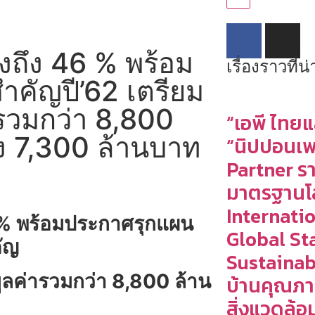
ูงถึง 46 % พร้อม
เรื่องราวที่
ำคัญปี’62 เตรียม
ารวมกว่า 8,800
“เอพี ไทยแ
ถึง 7,300 ล้านบาท
“นิปปอนเพ
Partner ร
มาตรฐานโ
Internati
6 % พร้อมประกาศรุกแผน
Global St
คัญ
Sustainab
ูลค่ารวมกว่า
8,800
ล้าน
บ้านคุณภ
สิ่งแวดล้อ