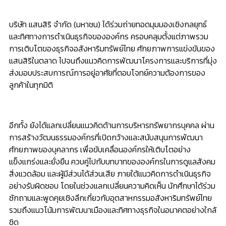
บริษัท แสนสิริ จำกัด (มหาชน) ได้ร่วมถ่ายทอดมุมมองเชิงกลยุทธ์
และทิศทางการดำเนินธุรกิจขององค์กร ครอบคลุมตั้งแต่ภาพรวม
การเติบโตของธุรกิจอสังหาริมทรัพย์ไทย ศักยภาพการแข่งขันของ
แสนสิริในตลาด ไปจนถึงแนวคิดการพัฒนาโครงการและบริการที่มุ่ง
ส่งมอบประสบการณ์การอยู่อาศัยที่ตอบโจทย์ความต้องการของ
ลูกค้าในทุกมิติ
อีกทั้ง ยังได้แลกเปลี่ยนแนวคิดด้านการบริหารทรัพยากรบุคคล ผ่าน
การสร้างวัฒนธรรมองค์กรที่เปิดกว้างและสนับสนุนการพัฒนา
ศักยภาพของบุคลากร เพื่อขับเคลื่อนองค์กรให้เติบโตอย่าง
แข็งแกร่งและยั่งยืน ควบคู่ไปกับบทบาทขององค์กรในการดูแลสังคม
สิ่งแวดล้อม และผู้มีส่วนได้ส่วนเสีย ภายใต้แนวคิดการดำเนินธุรกิจ
อย่างรับผิดชอบ โดยในช่วงแลกเปลี่ยนความคิดเห็น นักศึกษาได้ร่วม
ซักถามและพูดคุยเชิงลึกเกี่ยวกับอุตสาหกรรมอสังหาริมทรัพย์ไทย
รวมถึงแนวโน้มการพัฒนาเมืองและทิศทางธุรกิจในอนาคตอย่างใกล้
ชิด