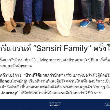
กรีแบรนด์ “Sansiri Family” ครั้ง
ครั้งแรกในไทย! กับ 3D Living การตกแต่งบ้านแบบ 3 มิติและสั่งซื้
์โลกและรักษ์สุขภาพ
ิดด้านบริการ
“บ้านที่ได้มากกว่าบ้าน”
เสริมแกร่งเบอร์หนึ่งผู้นำ
่อตอบโจทย์กลุ่มเรียลดีมานด์และผู้บริโภครุ่นใหม่ที่มองบริการเป็น
ข้าถึงง่ายยิ่งขึ้นบนแพลตฟอร์มดิจิทัล หวังจับกลุ่มลูกค้า Young 
g Journey”
ผนึกพันธมิตรชั้นนำและระดับโลกกว่า 250 ราย