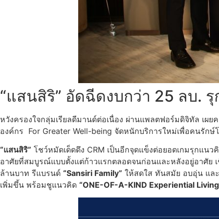
“แสนสิริ” อัดฉีดงบกว่า 25 ลบ. รุ
หวังครองใจกลุ่มเรียลดีมานด์ต่อเนื่อง ผ่านแพลตฟอร์มดิจิทัล เผย
องค์กร For Greater Well-being จัดหนักบริการใหม่เพื่อคนรักษ
“แสนสิริ”
โชว์หมัดเด็ดดึง CRM เป็นอีกจุดแข็งต่อยอดเกมรุกแนวค
อาศัยที่สมบูรณ์แบบตั้งแต่ก้าวแรกตลอดจนก่อนและหลังอยู่อาศัย เชื
ล้านบาท รีแบรนด์
“Sansiri Family”
ให้สดใส ทันสมัย อบอุ่น และเ
เพิ่มขึ้น พร้อมชูแนวคิด
“ONE-OF-A-KIND Experiential Livin