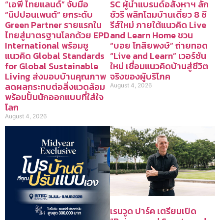
“เอพี ไทยแลนด์” จับมือ
SC ผู้นำแบรนด์อสังหาฯ ลัก
“นิปปอนเพนต์” ยกระดับ
ชัวรี พลิกโฉมบ้านเดี่ยว 8 ซี
Green Partner รายแรกใน
รีส์ใหม่ ภายใต้แนวคิด Live
ไทยสู่มาตรฐานโลกด้วย EPD
and Learn Home ชวน
International พร้อมชู
“บอย โกสิยพงษ์” ถ่ายทอด
แนวคิด Global Standards
“Live and Learn” เวอร์ชัน
for Global Sustainable
ใหม่ เชื่อมแนวคิดบ้านสู่ชีวิต
Living ส่งมอบบ้านคุณภาพ
จริงของผู้บริโภค
ลดผลกระทบต่อสิ่งแวดล้อม
August 4, 2026
พร้อมปั้นนักออกแบบที่ใส่ใจ
โลก
August 4, 2026
เรนวูด ปาร์ค เตรียมเปิด